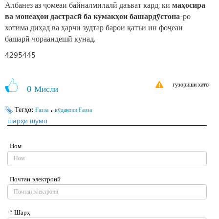
Албанез аз ҷомеаи байналмилалӣ даъват кард, ки
маҳосира
ва монеаҳои дастрасӣ ба кумакҳои башардӯстона
-ро
хотима диҳад ва ҳарчи зудтар барои қатъи ин фоҷеаи
башарӣ чораандешӣ кунад.
4295445
гузориши хато
0
Мисли
Тегҳо:
،
Ғазза
кӯдакони Ғазза
шарҳи шумо
Ном
Почтаи электронӣ
* Шарҳ