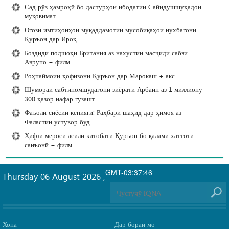
Сад рӯз ҳамроҳӣ бо дастурҳои ибодатии Сайидушшуҳадои
муқовимат
Оғози имтиҳонҳои муқаддамотии мусобиқаҳои нухбагони
Қуръон дар Ироқ
Боздиди подшоҳи Британия аз нахустин масҷиди сабзи
Аврупо + филм
Роҳпаймоии ҳофизони Қуръон дар Марокаш + акс
Шумораи сабтиномшудагони зиёрати Арбаин аз 1 миллиону
300 ҳазор нафар гузашт
Фаъоли сиёсии кениягӣ: Раҳбари шаҳид дар ҳимоя аз
Фаластин устувор буд
Ҳифзи мероси асили китобати Қуръон бо қалами хаттоти
санъонӣ + филм
GMT-03:37:46
Thursday 06 August 2026
,
Хона
Дар бораи мо