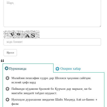
Пурхонанда
Охирин хабар
Малайзия пешсафии худро дар Шохиси ҷаҳонии сайёҳии
исломӣ ҳифз кард
Пайванди кӯдакони бразилӣ бо Қуръон дар марказе, ки ба
мактаби зиндагӣ табдил шудааст.
Нуктаҳои дурахшони зиндагии Шайх Маҳмуд Алӣ ал-Банно +
филм