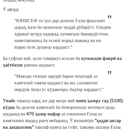
Ӯ афзуд:
"ЮНИСЕФ то ҳол дар дохили Ғазза фаъолият
дорад, вале бо монеаҳои ҷиддӣ рӯбарӯст. Озодии
ҳаракат вуҷуд надорад, кумакҳои башардӯстона
наметавонанд ба осонӣ ворид шаванд ва ин
корро хеле душвор кардааст."
Ба гуфтаи вай, ҳоло тамаркуз асосан ба
кумакҳои фаврӣ ва
ҳаётбахш
равона шудааст.
"Маводи ғизоии зарурӣ барои пешгирӣ аз
камғизоӣ тамом шудааст ва ин, саломатии
мардум, бахусус кӯдаконро, бадтар кардааст."
Увайс
таъкид кард, ки дар моҳи май
панҷ ҳазору сад (5100)
кӯдак
ба далели камғизоӣ ба беморхонаҳо интиқол дода
шудаанд ва
470 ҳазор нафар
аз сокинони Ғазза аз
камғизоии шадид ранҷ мебаранд. Ӯ вазъиятро
"ҳадди аксар
ва даҳшатнок"
тавсиф намуд ва гуфт, тамоми аҳолии Ғазза