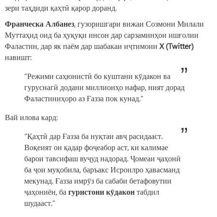
зери таҳдиди қаҳтӣ қарор доранд.
Франческа Албанез
, гузоришгари вижаи Созмони Милали
Муттаҳид оид ба ҳуқуқи инсон дар сарзаминҳои ишғолии
Фаластин, дар як паём дар шабакаи иҷтимоии
X (Twitter)
навишт:
“Режими саҳюнистӣ бо куштани кӯдакон ва
гуруснагӣ додани миллионҳо нафар, ният дорад
Фаластиниҳоро аз Ғазза пок кунад.”
Вай илова кард:
“Қаҳтӣ дар Ғазза ба нуқтаи авҷ расидааст.
Воқеият он қадар фоҷеабор аст, ки калимае
барои тавсифаш вуҷуд надорад. Ҷомеаи ҷаҳонӣ
ба ҷои муқобила, баръакс Исроилро ҳавасманд
мекунад. Ғазза имрӯз ба сабаби бетафовутии
ҷаҳониён, ба
гуристони кӯдакон
табдил
шудааст.”