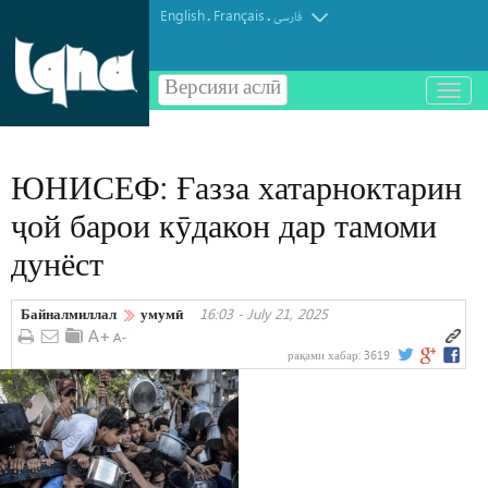
English
Français
.
.
فارسی
Версияи аслӣ
باز
و
بسته
کردن
ЮНИСЕФ: Ғазза хатарноктарин
منو
ҷой барои кӯдакон дар тамоми
дунёст
Байналмиллал
умумӣ
16:03 - July 21, 2025
рақами хабар:
3619