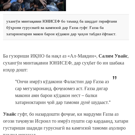
ухангӯи минтақавии ЮНИСЕФ бо таъкид ба шиддат гирифтани
бӯҳрони гуруснагӣ ва камғизоӣ дар Ғазза гуфт: Ғазза ба
хатарноктарин макон барои кӯдакон дар ҷаҳон табдил ёфтааст.
Ба гузориши ИҚНО ба нақл аз «Ал-Маядин»,
Салим Увайс
,
сухангӯи минтақавии ЮНИСЕФ, дар суҳбат бо ин шабака
изҳор дошт:
"Ончи имрӯз кӯдакони Фаластин дар Ғазза аз
сар мегузаронанд, фоҷеаомез аст. Ғазза дигар
макони амн барои кӯдакон нест – балки
хатарноктарин ҷой дар тамоми дунё шудааст."
Увайс
гуфт, бо назардошти фоҷеае, ки мардуми Ғазза аз
оғози таҷовузи Исроил то имрӯз пушти сар кардаанд, хатари
густариши шадиди гуруснагӣ ва камғизоӣ тамоми аҳолиро
таҳдид мекунад.