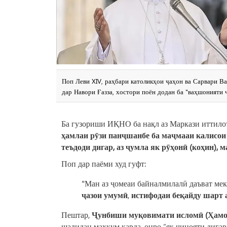
Поп Леви XIV, раҳбари католикҳои ҷаҳон ва Сарвари Ва
дар Навори Ғазза, хостори поён додан ба "ваҳшонияти 
Ба гузориши ИҚНО ба нақл аз Маркази иттилоъ
ҳамлаи рӯзи панҷшанбе ба маҷмааи калисои 
теъдоди дигар, аз ҷумла як рӯҳонӣ (коҳин), 
Поп дар паёми худ гуфт:
"Ман аз ҷомеаи байналмилалӣ даъват мек
ҷазои умумӣ
,
истифодаи беқайду шарт а
Пештар,
Ҷунбиши муқовимати исломӣ (Ҳамо
шадидан маҳкум карда, онро “як ҷинояти дигар