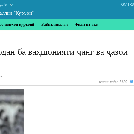
GMT-10
فارسی
аллии “Куръон”
ъолиятҳои қуръонӣ
Байналмиллал
Филм ва акс
дан ба ваҳшонияти ҷанг ва ҷазои
рақами хабар:
3620