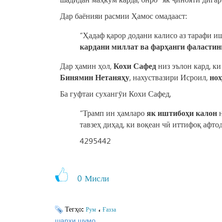
Дар баёнияи расмии Ҳамос омадааст:
“Ҳадаф қарор додани калисо аз тарафи 
кардани миллат ва фарҳанги фаластин
Дар ҳамин ҳол,
Кохи Сафед
низ эълон кард, к
Бинямин Нетаняҳу
, нахуствазири Исроил,
нох
Ба гуфтаи сухангӯи Кохи Сафед,
“Трамп ин ҳамларо
як иштибоҳи калон
н
тавзеҳ диҳад, ки воқеан чӣ иттифоқ афтод
4295442
0
Мисли
Тегҳо:
،
Рум
Ғазза
шарҳи шумо