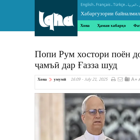
English
Français
Türkçe
.
.
.
.
العربیة
Хабаргузории байналмил
Хона
Ҳамаи хабарҳо
Фа
Попи Рум хостори поён до
ҷамъӣ дар Ғазза шуд
Хона
умумӣ
16:09 - July 21, 2025