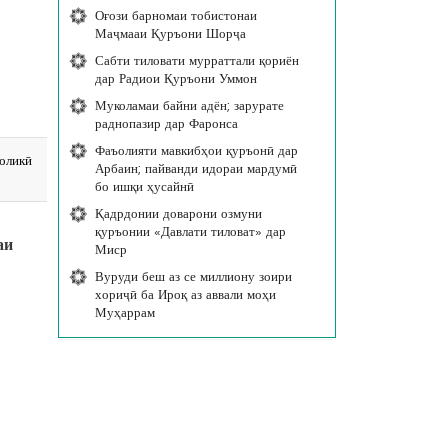
Оғози барномаи тобистонаи
Маҷмааи Қуръони Шорҷа
Сабти тиловати мурраттали қориён
дар Радиои Қуръони Уммон
Муколамаи байни адён; зарурате
раднопазир дар Фаронса
Фаъолияти мавкибҳои қуръонӣ дар
толикӣ
Арбаин; пайванди идораи мардумӣ
бо ишқи ҳусайнӣ
Қадрдонии доварони озмуни
қуръонии «Давлати тиловат» дар
аи
Миср
Вуруди беш аз се миллиону зоири
хориҷӣ ба Ироқ аз аввали моҳи
Муҳаррам