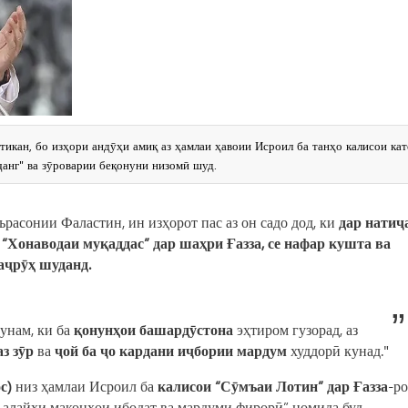
тикан, бо изҳори андӯҳи амиқ аз ҳамлаи ҳавоии Исроил ба танҳо калисои ка
ҷанг" ва зӯроварии беқонуни низомӣ шуд.
расонии Фаластин, ин изҳорот пас аз он садо дод, ки
дар натиҷ
“Хонаводаи муқаддас” дар шаҳри Ғазза, се нафар кушта ва
маҷрӯҳ шуданд.
унам, ки ба
қонунҳои башардӯстона
эҳтиром гузорад, аз
з зӯр
ва
ҷой ба ҷо кардани иҷбории мардум
худдорӣ кунад."
с)
низ ҳамлаи Исроил ба
калисои “Сӯмъаи Лотин” дар Ғазза
-ро
 алайҳи маконҳои ибодат ва мардуми фирорӣ” номида буд.