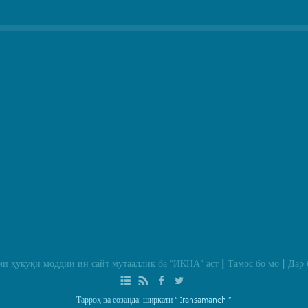
и ҳуқуқи моддии ин сайт мутааллиқ ба
“ИКНА”
аст
Тамос бо мо
Дар 
|
|
Тарроҳ ва созанда: ширкати
“ Iransamaneh ”