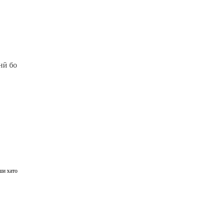
нӣ бо
ши хато