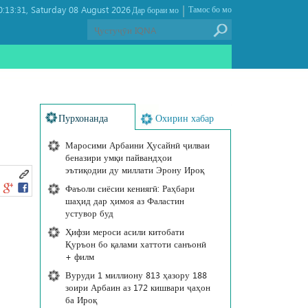
|
:13:31
Saturday 08 August 2026 ,
Тамос бо мо
Дар бораи мо
Пурхонанда
Охирин хабар
Маросими Арбаини Ҳусайнӣ ҷилваи
беназири умқи пайвандҳои
эътиқодии ду миллати Эрону Ироқ
Фаъоли сиёсии кениягӣ: Раҳбари
шаҳид дар ҳимоя аз Фаластин
устувор буд
Ҳифзи мероси асили китобати
Қуръон бо қалами хаттоти санъонӣ
+ филм
Вуруди 1 миллиону 813 ҳазору 188
зоири Арбаин аз 172 кишвари ҷаҳон
ба Ироқ