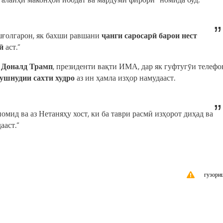
ишғолгарон, як бахши равшани
ҷанги саросарӣ барои нест
ӣ
аст.”
и
Доналд Трамп
, президенти вақти ИМА, дар як гуфтугӯи телефо
ушнудии сахти худро
аз ин ҳамла изҳор намудааст.
омид ва аз Нетаняҳу хост, ки ба таври расмӣ изҳорот диҳад ва
ааст.”
гузори