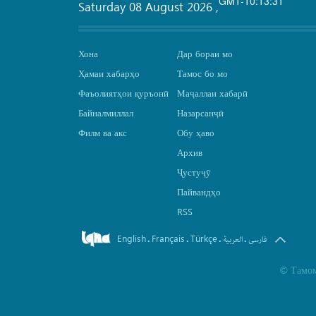
GMT-10:13:31
Saturday 08 August 2026
,
Хона
Дар бораи мо
Ҳамаи хабарҳо
Тамос бо мо
Фаъолиятҳои қуръонӣ
Маҷаллаи хабарӣ
Байналмиллал
Назарсанҷӣ
Филм ва акс
Обу ҳаво
Архив
Ҷустуҷӯ
Пайвандҳо
RSS
English
Français
Türkçe
.
.
.
.
فارسی
العربیة
©
Тамом