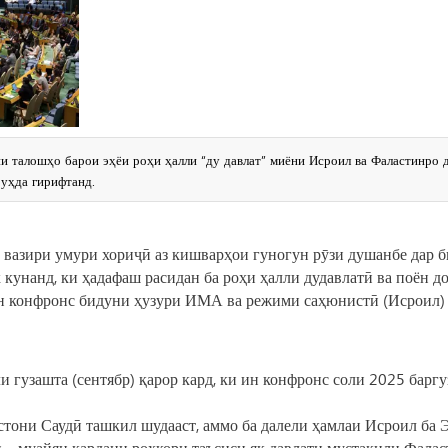
и талошҳо барои эҳёи роҳи ҳалли “ду давлат” миёни Исроил ва Фаластинро 
уҳда гирифтанд.
о вазири умури хориҷӣ аз кишварҳои гуногун рӯзи душанбе дар 
кунанд, ки ҳадафаш расидан ба роҳи ҳалли дудавлатӣ ва поён д
Ин конфронс бидуни ҳузури ИМА ва режими саҳюнистӣ (Исроил)
гузашта (сентябр) қарор кард, ки ин конфронс соли 2025 баргу
тони Саудӣ ташкил шудааст, аммо ба далели ҳамлаи Исроил ба 
ӣ – муайян кардани роҳкори таъсиси як давлати мустақили Фала