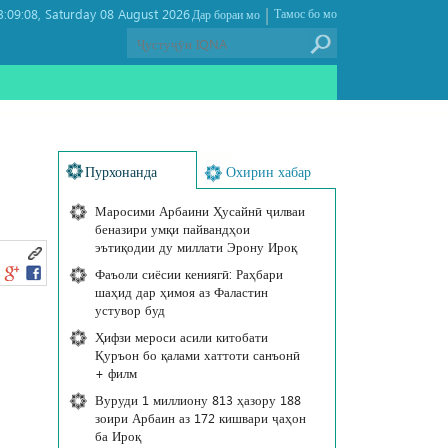
|
:09:08
Saturday 08 August 2026 ,
Тамос бо мо
Дар бораи мо
Пурхонанда
Охирин хабар
Маросими Арбаини Ҳусайнӣ ҷилваи
беназири умқи пайвандҳои
эътиқодии ду миллати Эрону Ироқ
Фаъоли сиёсии кениягӣ: Раҳбари
шаҳид дар ҳимоя аз Фаластин
устувор буд
Ҳифзи мероси асили китобати
Қуръон бо қалами хаттоти санъонӣ
+ филм
Вуруди 1 миллиону 813 ҳазору 188
зоири Арбаин аз 172 кишвари ҷаҳон
ба Ироқ