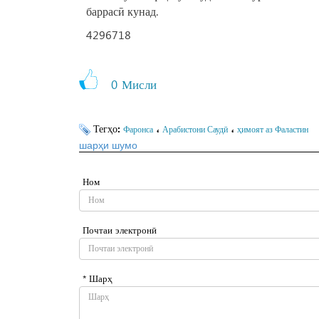
баррасӣ кунад.
4296718
0
Мисли
Тегҳо:
،
،
Фаронса
Арабистони Саудӣ
ҳимоят аз Фаластин
шарҳи шумо
Ном
Почтаи электронӣ
* Шарҳ