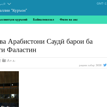
GMT-13
فارسی
аллии “Куръон”
ъолиятҳои қуръонӣ
Байналмиллал
Филм ва акс
ва Арабистони Саудӣ барои ба
ти Фаластин
рақами хабар:
3658