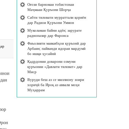
Оғози барномаи тобистонаи
Маҷмааи Қуръони Шорҷа
Сабти тиловати мурраттали қориён
дар Радиои Қуръони Уммон
Муколамаи байни адён; зарурате
раднопазир дар Фаронса
Фаъолияти мавкибҳои қуръонӣ дар
дар
Арбаин; пайванди идораи мардумӣ
бо ишқи ҳусайнӣ
Қадрдонии доварони озмуни
қуръонии «Давлати тиловат» дар
Миср
бинои
одан
Вуруди беш аз се миллиону зоири
хориҷӣ ба Ироқ аз аввали моҳи
Муҳаррам
зор
Эрон
стин