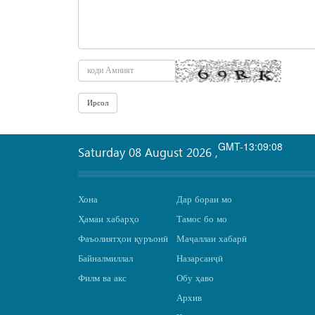
GMT-13:09:08
Saturday 08 August 2026
,
Хона
Дар бораи мо
Ҳамаи хабарҳо
Тамос бо мо
Фаъолиятҳои қуръонӣ
Маҷаллаи хабарӣ
Байналмиллал
Назарсанҷӣ
Филм ва акс
Обу ҳаво
Архив