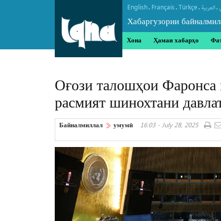
English
Français
Türkçe
.
.
.
.
العربیة
Хабаргузории байналмил
Хона
Ҳамаи хабарҳо
Фа
Оғози талошҳои Фаронса 
расмият шинохтани давла
Байналмиллал
умумӣ
16:03 - July 28, 2025