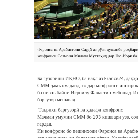
Фаронса ва Арабистони Саудӣ аз рӯзи душанбе роҳбари
конфронси Созмони Милали Муттаҳид дар Ню-Йорк ба 
Ба гузориши ИҚНО, ба нақл аз France24, даҳҳ
СММ ҷамъ омаданд, то дар конфронсе иштирок 
ба низоъ байни Исроилу Фаластин мебошад. 
баргузор мешавад.
Таърихи баргузорӣ ва ҳадафи конфронс
Маҷмаи умумии СММ бо 193 кишвари узв, соли 
гардад.
Ин конфронс бо пешниҳоди Фаронса ва Арабис
дар моҳи июн, он ба таъхир афтод. Ҳадафи асл