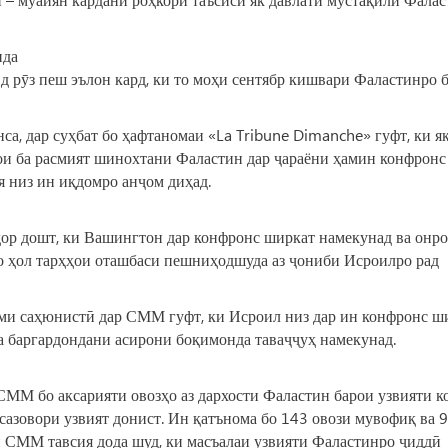
нда
 рӯз пеш эълон кард, ки то моҳи сентябр кишвари Фаластинро 
а, дар суҳбат бо ҳафтаномаи «La Tribune Dimanche» гуфт, ки я
ои ба расмият шинохтани Фаластин дар ҷараёни ҳамин конфронс
я низ ин иқдомро анҷом диҳад.
ор дошт, ки Вашингтон дар конфронс ширкат намекунад ва онро
 то ҳол тарҳҳои оташбаси пешниҳодшуда аз ҷониби Исроилро рад
ми саҳюнистӣ дар СММ гуфт, ки Исроил низ дар ин конфронс ш
ва баргардондани асирони боқимонда таваҷҷуҳ намекунад.
ММ бо аксарияти овозҳо аз дархости Фаластин барои узвияти к
азовори узвият донист. Ин қатънома бо 143 овози мувофиқ ва 9
 СММ тавсия дода шуд, ки масъалаи узвияти Фаластинро ҷиддӣ