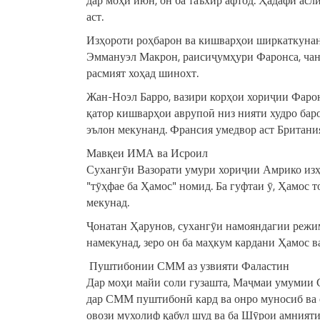
аст.
Изҳороти роҳбарон ва кишварҳои ширкаткуна
Эммануэл Макрон, раисиҷумҳури Фаронса, чанд
расмият хоҳад шинохт.
Жан-Ноэл Барро, вазири корҳои хориҷии Фаронс
қатор кишварҳои аврупоӣ низ нияти худро бар
эълон мекунанд. Франсия умедвор аст Британи
Мавқеи ИМА ва Исроил
Сухангӯи Вазорати умури хориҷии Амрико изҳ
"тӯҳфае ба Ҳамос" номид. Ба гуфтаи ӯ, Ҳамос
мекунад.
Ҷонатан Ҳарунов, сухангӯи намояндагии режи
намекунад, зеро он ба маҳкум кардани Ҳамос 
Пуштибонии СММ аз узвияти Фаластин
Дар моҳи майи соли гузашта, Маҷмаи умумии С
дар СММ пуштибонӣ кард ва онро муносиб ва с
овози мухолиф қабул шуд ва ба Шӯрои амнияти