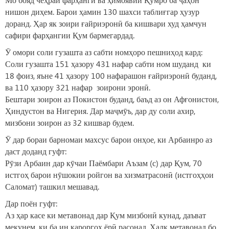
нишон диҳем. Барои ҳамин 130 шахси таблиғгар ҳузур
доранд. Ҳар як зоири ғайриэронӣ ба кишвари худ ҳамчун
сафири фарҳангии Қум бармегардад.
Ӯ омори соли гузашта аз сабти номҳоро пешниҳод кард:
Соли гузашта 151 ҳазору 431 нафар сабти ном шуданд ки
18 фоиз, яъне 41 ҳазору 100 нафарашон ғайриэронӣ буданд,
ва 110 ҳазору 321 нафар зоирони эронӣ.
Бештари зоирон аз Покистон буданд, баъд аз он Афғонистон,
Ҳиндустон ва Нигерия. Дар маҷмӯъ, дар ду соли ахир,
мизбони зоирон аз 32 кишвар будем.
Ӯ дар бораи барномаи махсус барои онҳое, ки Арбаинро аз
даст доданд гуфт:
Рӯзи Арбаин дар кӯчаи Паёмбари Аъзам (с) дар Қум, 70
истгоҳ барои нӯшокии ройгон ва хизматрасонӣ (истгоҳҳои
Саломат) ташкил мешавад.
Дар поён гуфт:
Аз ҳар касе ки метавонад дар Қум мизбонӣ кунад, даъват
мекунем, ки ба ин қароргоҳ ёрӣ расонад. Халқ метавонад бо