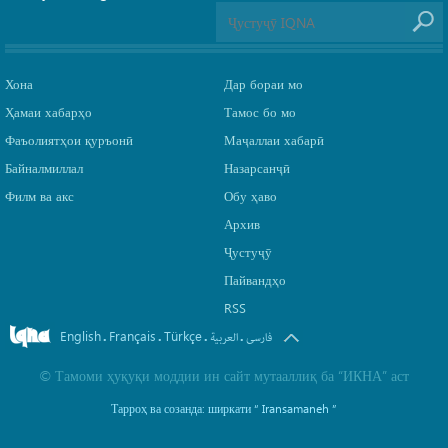
Хона
Дар бораи мо
Ҳамаи хабарҳо
Тамос бо мо
Фаъолиятҳои қуръонӣ
Маҷаллаи хабарӣ
Байналмиллал
Назарсанҷӣ
Филм ва акс
Обу ҳаво
Архив
Ҷустуҷӯ
Пайвандҳо
RSS
English
Français
Türkçe
.
.
.
.
فارسی
العربیة
©
Тамоми ҳуқуқи моддии ин сайт мутааллиқ ба
“ИКНА”
аст
Тарроҳ ва созанда: ширкати
“ Iransamaneh ”