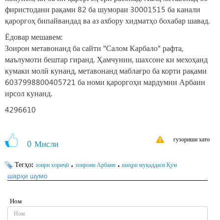
фиристодани рақами 82 ба шумораи 30001515 ба канали
қароргоҳ бипайвандад ва аз ахбору хидматҳо бохабар шавад.
Ёдовар мешавем:
Зоирон метавонанд ба сайти "Салом Карбало" рафта,
маълумоти бештар гиранд. Ҳамчунин, шахсоне ки мехоҳанд
кумаки молӣ кунанд, метавонанд маблағро ба корти рақами
6037998800405721 ба номи қароргоҳи мардумии Арбаин
ирсол кунанд.
4296610
гузориши хато
0
Мисли
Тегҳо:
،
،
зоири хориҷӣ
зоирони Арбаин
шаҳри муқаддаси Қум
шарҳи шумо
Ном