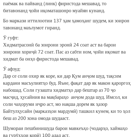
паёмак ва пайванд (линк) фиристода мешавад, то
битавонанд ҷойи иқоматашонро муайян кунанд.
Бо маркази иттилоотии 137 ҳам ҳамоҳанг шудем, ки зоирон
тавонанд маълумот гиранд.
Ӯ гуфт:
Хидматрасонӣ ба зоирони эронӣ 24 соат аст ва барои
зоирони хориҷӣ 72 соат. Пас аз сабти ном, ҷойи иқомат ва
хидмат ба онҳо фиристода мешавад.
Ӯ афзуд:
Дар се соли охир як коре, ки дар Қум анҷом шуд, тақсим
кардани масъулиятҳо буд. Яъне, фақат дар як макон қароргоҳ
набошад. Соли гузашта хидматҳо дар бештар аз 70 ҷо
масҷид, ҳусайния ва мақбараҳо анҷом дода шуд. Имсол, ки
соли чаҳоруми иҷро аст, мо нақша дорем як ҳазор
Байтулҳусайн (марказҳои мардумӣ) ташкил кунем, ки то ҳол
беш аз 200 хона омода шудааст.
Шумораи пешбинишуда барои мавкеъҳо (чодарҳо, хаймаҳо
ва гурӯҳҳои корӣ) 100 адад аст.