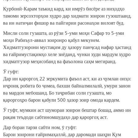
Қурбонӣ-Карам таъкид кард, ки имрӯз бисёре аз ниҳодҳо
тамоми зерсохторҳои худро дар хидмати зоирон гузоштаанд,
ва ин натиҷаи фишор ва пайгирии расонаҳои вилоят буд.
Мисли соли гузашта, аз рӯзи 5-уми моҳи Сафар то 5-уми
моҳи Рабиъул-аввал зоиронро қабул мекунем.
Хидматгузорони мустақим ду ҳазору панҷсад нафар ҳастанд
ва ғайримустақимҳо хеле зиёданд, чунки худи мардум худро
хидматгузор меҳисобанд ва фаъолона саҳм мегиранд.
Ӯ гуфт:
Дар ин қароргоҳ 22 зеркумита фаъол аст, ки аз ҷумлаи онҳо:
иҷроия, робита бо ҷомеа, бахши байналмилалӣ, умури занон
ва мардон мебошанд. Бо таҷрибаи соли гузашта, мо
қароргоҳро барои қабули 500 ҳазор зоир омода кардем.
Ӯ гуфт, мумкин аст шумораи зоирон бештар бошад, аммо ин
рақам теъдоди сабтиномшудаҳо дар қароргоҳ аст.
Дар бораи тарзи сабти ном, ӯ гуфт:
Барои зоирони ғайримаҳаллӣ, дар даромади шаҳри Қум