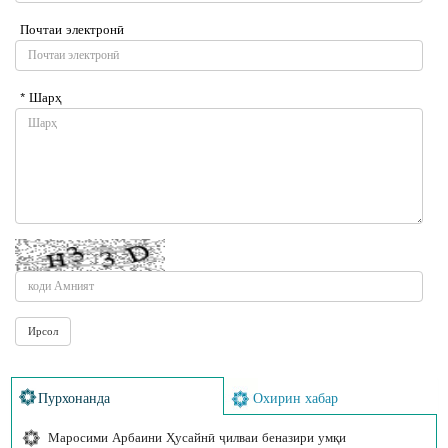
Почтаи электронӣ
* Шарҳ
Пурхонанда
Охирин хабар
Маросими Арбаини Ҳусайнӣ ҷилваи беназири умқи