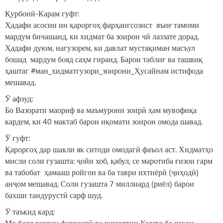
Қурбонӣ-Карам гуфт:
Ҳадафи асосии ин қароргоҳ фарҳангсозист яъне тамоми
мардум бичашанд, ки хидмат ба зоирон чӣ лаззате дорад.
Ҳадафи дуюм, нагузорем, ки давлат мустақиман масъул
бошад мардум бояд саҳм гиранд. Барои таблиғ ва ташвиқ
ҳаштаг #ман_хидматгузори_зоирони_Ҳусайнам истифода
мешавад.
Ӯ афзуд:
Бо Вазорати маориф ва маъмурони зоирӣ ҳам мувофиқа
кардем, ки 40 мактаб барои иқомати зоирон омода шавад.
Ӯ гуфт:
Қароргоҳ дар шакли як ситоди омодагӣ фаъол аст. Хидматҳо
мисли соли гузашта: ҷойи хоб, қабул, се маротиба ғизои гарм
ва табобат ҳамааш ройгон ва ба таври ихтиёрӣ (ҷиҳодӣ)
анҷом мешавад. Соли гузашта 7 миллиард (риёл) барои
бахши тандурустӣ сарф шуд.
Ӯ таъкид кард:
Мо бояд чеҳраи фарҳангӣ ва ҳимоявии Қумро ба ҷаҳон