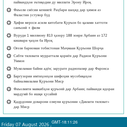
пайвандҳои эътиқодии ду миллати Эрону Ироқ
Фаъоли сиёсии кениягӣ: Раҳбари шаҳид дар ҳимоя аз
Фаластин устувор буд
Ҳифзи мероси асили китобати Қуръон бо қалами хаттоти
санъонӣ + филм
Вуруди 1 миллиону 813 ҳазору 188 зоири Арбаин аз 172
кишвари ҷаҳон ба Ироқ
Оғози барномаи тобистонаи Маҷмааи Қуръони Шорҷа
Сабти тиловати мурраттали қориён дар Радиои Қуръони
Уммон
Муколамаи байни адён; зарурате раднопазир дар Фаронса
Баргузории имтиҳонҳои шифоҳии мусобиқаҳои
байналмилалии Қуръони Миср
Фаъолияти мавкибҳои қуръонӣ дар Арбаин; пайванди идораи
мардумӣ бо ишқи ҳусайнӣ
Қадрдонии доварони озмуни қуръонии «Давлати тиловат»
дар Миср
GMT-18:11:26
Friday 07 August 2026
,