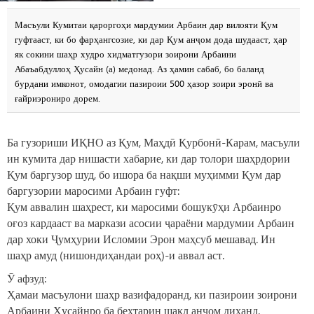
Масъули Кумитаи қароргоҳи мардумии Арбаин дар вилояти Қум
гуфтааст, ки бо фарҳангсозие, ки дар Қум анҷом дода шудааст, ҳар
як сокини шаҳр худро хидматгузори зоирони Арбаини
Абаъабдуллоҳ Ҳусайн (а) медонад. Аз ҳамин сабаб, бо баланд
бурдани имконот, омодагии пазироии 500 ҳазор зоири эронӣ ва
ғайриэрониро дорем.
Ба гузориши ИҚНО аз Қум, Маҳдӣ Қурбонӣ-Карам, масъули
ин кумита дар нишасти хабарие, ки дар толори шаҳрдории
Қум баргузор шуд, бо ишора ба нақши муҳимми Қум дар
баргузории маросими Арбаин гуфт:
Қум аввалин шаҳрест, ки маросими бошукӯҳи Арбаинро
оғоз кардааст ва маркази асосии ҷараёни мардумии Арбаин
дар хоки Ҷумҳурии Исломии Эрон маҳсуб мешавад. Ин
шаҳр амуд (нишондиҳандаи роҳ)-и аввал аст.
Ӯ афзуд:
Ҳамаи масъулони шаҳр вазифадоранд, ки пазироии зоирони
Арбаини Ҳусайнро ба беҳтарин шакл анҷом диҳанд.