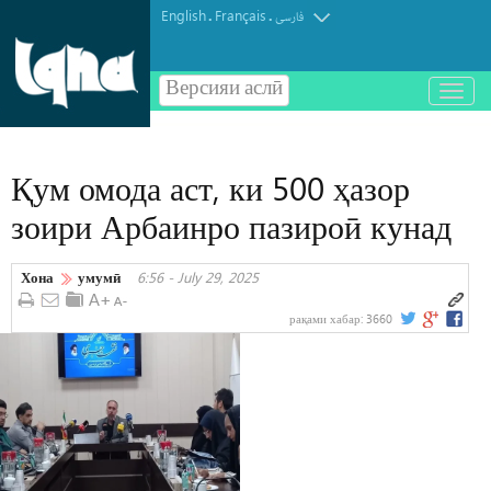
English
Français
.
.
فارسی
Версияи аслӣ
باز
و
بسته
کردن
Қум омода аст, ки 500 ҳазор
منو
зоири Арбаинро пазироӣ кунад
Хона
умумӣ
6:56 - July 29, 2025
рақами хабар:
3660