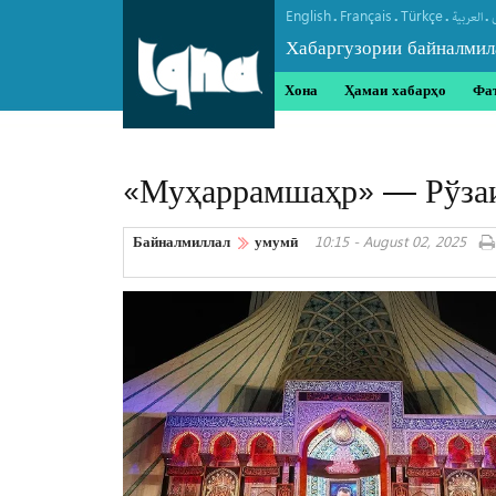
English
Français
Türkçe
.
.
.
.
العربیة
Хабаргузории байналмил
Хона
Ҳамаи хабарҳо
Фа
«Муҳаррамшаҳр» — Рўзаи 
Байналмиллал
умумӣ
10:15 - August 02, 2025