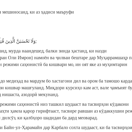
 мешиносанд, ки аз ҳадиси маъруфи
«وَلَا تَحْسَبَنَّ الَّذِينَ قُتِلُوا فِي سَبِيلِ اللَّهِ أَمْوَاتًا بَلْ أَحْيَاءٌ عِندَ رَبِّهِمْ يُرْزَقُونَ;
нд, мурда наандешед, балки зинда ҳастанд, ки назди
ураи Оли Имрон) намоён ва ҷилваи бештаре дар Муҳаррамшаҳр 
аи режими саҳюнистӣ ба кишвари мо, ин оят яке аз муҳимтарин
о медиҳад ва мардум бо хастагони дил ва ором ба тамошо кард
и кишвар машғуланд. Миқдори курсиҳо кам аст, вале ҷамъият бу
д нишаста, азодорӣ мекунанд.
режими саҳюнистӣ низ ташкил шудааст ва тасвирҳои кӯдакони
таҳти ҳамла қарор гирифтааст, тасвире равшан аз кӯдаккушии р
 дилсӯз, ки қалбҳоро шадидан ба дард меоварад.
и Байн-ул-Ҳарамайн дар Карбало сохта шудааст, ки ба тасвирҳо