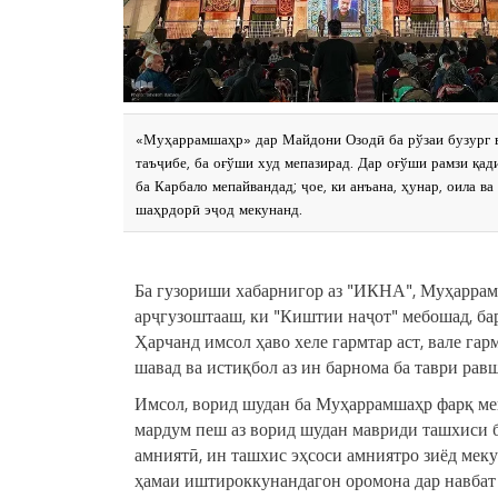
«Муҳаррамшаҳр» дар Майдони Озодӣ ба рўзаи бузург ва 
таъҷибе, ба оғўши худ мепазирад. Дар оғўши рамзи қад
ба Карбало мепайвандад; ҷое, ки анъана, ҳунар, оила в
шаҳрдорӣ эҷод мекунанд.
Ба гузориши хабарнигор аз "ИКНА", Муҳаррамша
арҷгузоштааш, ки "Киштии наҷот" мебошад, ба
Ҳарчанд имсол ҳаво хеле гармтар аст, вале га
шавад ва истиқбол аз ин барнома ба таври равш
Имсол, ворид шудан ба Муҳаррамшаҳр фарқ мек
мардум пеш аз ворид шудан мавриди ташхиси ба
амниятӣ, ин ташхис эҳсоси амниятро зиёд меку
ҳамаи иштироккунандагон оромона дар навбат