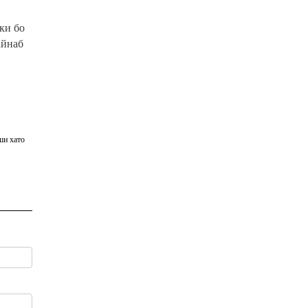
ки бо
айнаб
ши хато