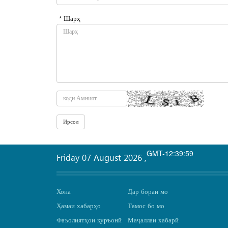
* Шарҳ
GMT-12:39:59
Friday 07 August 2026
,
Хона
Дар бораи мо
Ҳамаи хабарҳо
Тамос бо мо
Фаъолиятҳои қуръонӣ
Маҷаллаи хабарӣ