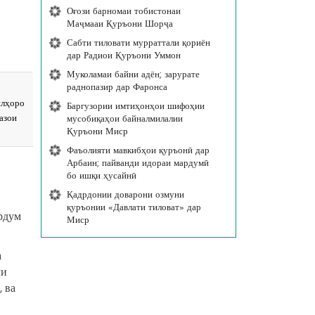
Оғози барномаи тобистонаи
Маҷмааи Қуръони Шорҷа
Сабти тиловати мурраттали қориён
дар Радиои Қуръони Уммон
Муколамаи байни адён; зарурате
раднопазир дар Фаронса
илҳоро
Баргузории имтиҳонҳои шифоҳии
азои
мусобиқаҳои байналмилалии
Қуръони Миср
Фаъолияти мавкибҳои қуръонӣ дар
Арбаин; пайванди идораи мардумӣ
бо ишқи ҳусайнӣ
Қадрдонии доварони озмуни
қуръонии «Давлати тиловат» дар
ардум
Миср
а
ли
 ва