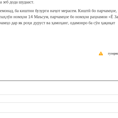
 зеб дода шудааст.
мемонад, ба киштии бузурги наҷот мерасем. Киштӣ бо парчамҳое, 
р паҳлӯи номҳои 14 Маъсум, парчамҳое бо номҳои раҳнамои «Ё З
рчамҳо дар як роҳи дуруст ва ҳамоҳанг, одамонро ба сӯи ҳақиқат
гузори