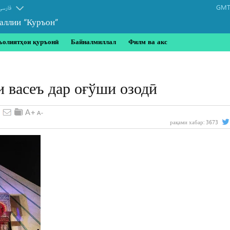
GMT-
فارسی
аллии “Куръон”
ъолиятҳои қуръонӣ
Байналмиллал
Филм ва акс
васеъ дар оғўши озодӣ
рақами хабар:
3673