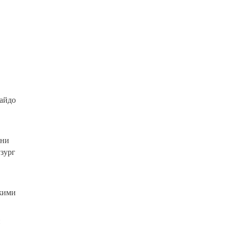
пайдо
ани
зург
ежими
и