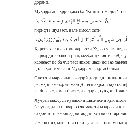
доранд.
Муҳаррамшаҳрро ҳама ба "Киштии Наҷот"-и он
"إِنَّ الحُسین مِصباحُ الهُدی وَ سفینهُ النِّجاه"
гирифта шудааст, вале имсол ояти
Ҳаргиз касонеро, ки дар роҳи Худо кушта шудаа
Парвардигорашон ризқ меёбанд» (ояти 169, С
кардааст ва ба ҷуз тасвирҳои шаҳидон аз ҳамл
ҷилваҳои имсолаи Муҳаррамшаҳр мебошад.
Овозҳои маросими азодорӣ доди дилнишине сад
расмҳои азодории мансуб ба шаҳрҳои мухталиф
ва бисёр одамон ё истода ё дар сутунҳои балан
Ҳуҷраи махсуси кӯдакони шаҳидони ҳамлаҳои 
бегуноҳ дар кишвар ва як макети мадрасаи ки 
саҳюнистӣ мебошад ва модди худ ва бо таронаи
Имсол низ, монанди соли гузашта, роҳе монанд