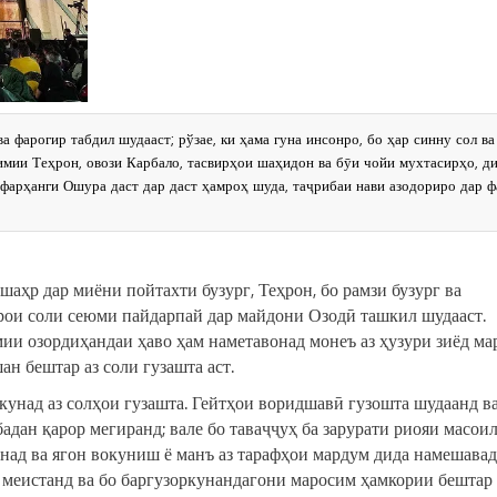
фарогир табдил шудааст; рўзае, ки ҳама гуна инсонро, бо ҳар синну сол ва
имии Теҳрон, овози Карбало, тасвирҳои шаҳидон ва бӯи чойи мухтасирҳо, д
а фарҳанги Ошура даст дар даст ҳамроҳ шуда, таҷрибаи нави азодориро дар ф
ҳр дар миёни пойтахти бузург, Теҳрон, бо рамзи бузург ва
рои соли сеюми пайдарпай дар майдони Озодӣ ташкил шудааст.
рмии озордиҳандаи ҳаво ҳам наметавонад монеъ аз ҳузури зиёд м
ан бештар аз соли гузашта аст.
унад аз солҳои гузашта. Гейтҳои воридшавӣ гузошта шудаанд в
дан қарор мегиранд; вале бо таваҷҷуҳ ба зарурати риояи масои
над ва ягон вокуниш ё манъ аз тарафҳои мардум дида намешавад,
 меистанд ва бо баргузоркунандагони маросим ҳамкории бештар