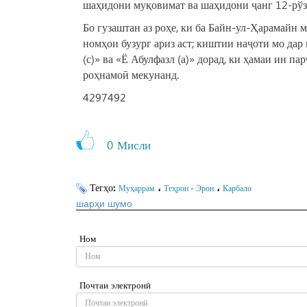
шаҳидони муқовимат ва шаҳидони ҷанг 12-рўза
Бо гузаштан аз роҳе, ки ба Байн-ул-Ҳарамайн 
номҳои бузург ариз аст; киштии наҷоти мо да
(с)» ва «Ё Абулфазл (а)» дорад, ки ҳамаи ин па
роҳнамоӣ мекунанд.
4297492
0
Мисли
Тегҳо:
،
،
Муҳаррам
Теҳрон - Эрон
Карбало
шарҳи шумо
Ном
Почтаи электронӣ