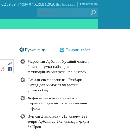
|
12:39:59
Friday 07 August 2026 ,
Тамос бо мо
Дар бораи мо
Пурхонанда
Охирин хабар
Маросими Арбаини Ҳусайнӣ ҷилваи
беназири умқи пайвандҳои
эътиқодии ду миллати Эрону Ироқ
Фаъоли сиёсии кениягӣ: Раҳбари
шаҳид дар ҳимоя аз Фаластин
устувор буд
Ҳифзи мероси асили китобати
Қуръон бо қалами хаттоти санъонӣ
+ филм
Вуруди 1 миллиону 813 ҳазору 188
зоири Арбаин аз 172 кишвари ҷаҳон
ба Ироқ