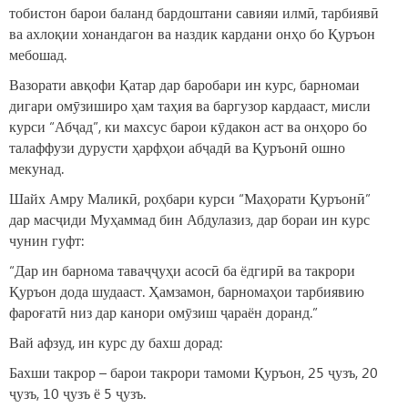
тобистон барои баланд бардоштани савияи илмӣ, тарбиявӣ
ва ахлоқии хонандагон ва наздик кардани онҳо бо Қуръон
мебошад.
Вазорати авқофи Қатар дар баробари ин курс, барномаи
дигари омӯзиширо ҳам таҳия ва баргузор кардааст, мисли
курси “Абҷад”, ки махсус барои кӯдакон аст ва онҳоро бо
талаффузи дурусти ҳарфҳои абҷадӣ ва Қуръонӣ ошно
мекунад.
Шайх Амру Маликӣ, роҳбари курси “Маҳорати Қуръонӣ”
дар масҷиди Муҳаммад бин Абдулазиз, дар бораи ин курс
чунин гуфт:
“Дар ин барнома таваҷҷуҳи асосӣ ба ёдгирӣ ва такрори
Қуръон дода шудааст. Ҳамзамон, барномаҳои тарбиявию
фароғатӣ низ дар канори омӯзиш ҷараён доранд.”
Вай афзуд, ин курс ду бахш дорад:
Бахши такрор – барои такрори тамоми Қуръон, 25 ҷузъ, 20
ҷузъ, 10 ҷузъ ё 5 ҷузъ.