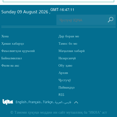
GMT-16:47:11
Sunday 09 August 2026
,
Хона
Дар бораи мо
Ҳамаи хабарҳо
Тамос бо мо
Фаъолиятҳои қуръонӣ
Маҷаллаи хабарӣ
Байналмиллал
Назарсанҷӣ
Филм ва акс
Обу ҳаво
Архив
Ҷустуҷӯ
Пайвандҳо
RSS
English
Français
Türkçe
.
.
.
.
فارسی
العربیة
©
Тамоми ҳуқуқи моддии ин сайт мутааллиқ ба
“ИКНА”
аст