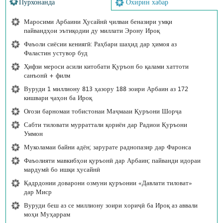
Пурхонанда
Охирин хабар
Маросими Арбаини Ҳусайнӣ ҷилваи беназири умқи
пайвандҳои эътиқодии ду миллати Эрону Ироқ
Фаъоли сиёсии кениягӣ: Раҳбари шаҳид дар ҳимоя аз
Фаластин устувор буд
Ҳифзи мероси асили китобати Қуръон бо қалами хаттоти
санъонӣ + филм
Вуруди 1 миллиону 813 ҳазору 188 зоири Арбаин аз 172
кишвари ҷаҳон ба Ироқ
Оғози барномаи тобистонаи Маҷмааи Қуръони Шорҷа
Сабти тиловати мурраттали қориён дар Радиои Қуръони
Уммон
Муколамаи байни адён; зарурате раднопазир дар Фаронса
Фаъолияти мавкибҳои қуръонӣ дар Арбаин; пайванди идораи
мардумӣ бо ишқи ҳусайнӣ
Қадрдонии доварони озмуни қуръонии «Давлати тиловат»
дар Миср
Вуруди беш аз се миллиону зоири хориҷӣ ба Ироқ аз аввали
моҳи Муҳаррам