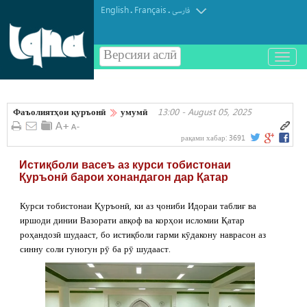
English
Français
.
.
فارسی
Версияи аслӣ
باز
و
بسته
کردن
Фаъолиятҳои қуръонӣ
умумӣ
13:00 - August 05, 2025
منو
рақами хабар:
3691
Истиқболи васеъ аз курси тобистонаи
Қуръонӣ барои хонандагон дар Қатар
Курси тобистонаи Қуръонӣ, ки аз ҷониби Идораи таблиғ ва
иршоди динии Вазорати авқоф ва корҳои исломии Қатар
роҳандозӣ шудааст, бо истиқболи гарми кӯдакону наврасон аз
синну соли гуногун рӯ ба рӯ шудааст.