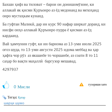
Бахши ҳифз ва тиловат – барои он донишомӯзоне, ки
аллакай як қисми Қуръонро аз ёд медонанд ва мехоҳанд
онро мустаҳкам кунанд.
Ба гуфтаи Маликӣ, дар ин курс 90 нафар ширкат доранд, ки
нисфи онҳо аллакай Қуръонро пурра ё қисман аз ёд
кардаанд.
Вай ҳамчунин гуфт, ки ин барнома аз 13-уми июли 2025
оғоз шуда, то 13-уми августи 2025 идома меёбад ва ҳар
ҳафта чор рӯз аз якшанбе то чоршанбе, аз соати 8 то 11
саҳар бо вақти маҳаллӣ баргузор мешавад.
4297937
гузориши хато
0
Мисли
Тегҳо:
Қатар
шарҳи шумо