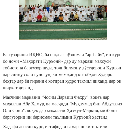
Ба гузориши ИҚНО, ба нақл аз рӯзномаи "ар-Райя", ин курс
бо номи «Маҳорати Қуръонӣ» дар ду маркази махсуси
тобистона баргузор шуда, толибилмону дӯстдорони Қуръон
дар синну соли гуногун, ки мехоҳанд китобҳои Худоро
беҳтар дар ёд гиранд ё хотираи худро такмил диҳанд, дар он
ширкат доранд.
Масҷиди марказии “Ҷосим Дарвиш Фахру”, воқеъ дар
маҳаллаи Абу Ҳамур, ва масҷиди “Муҳаммад бин Абдулазиз
Оли Сонӣ”, воқеъ дар маҳаллаи Ҳазмул-Марқия, мизбони
баргузории ин барномаи таълимии Қуръонӣ ҳастанд.
Ҳадафи асосии курс, истифодаи самараноки таътили