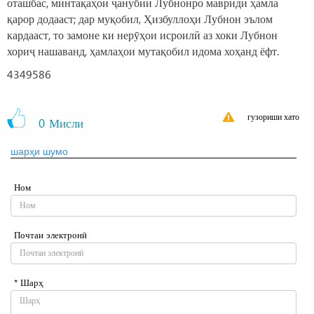
оташбас, минтақаҳои ҷанубии Лубнонро мавриди ҳамла
қарор додааст; дар муқобил, Ҳизбуллоҳи Лубнон эълом
кардааст, то замоне ки нерӯҳои исроилӣ аз хоки Лубнон
хориҷ нашаванд, ҳамлаҳои мутақобил идома хоҳанд ёфт.
4349586
гузориши хато
0
Мисли
шарҳи шумо
Ном
Почтаи электронӣ
* Шарҳ