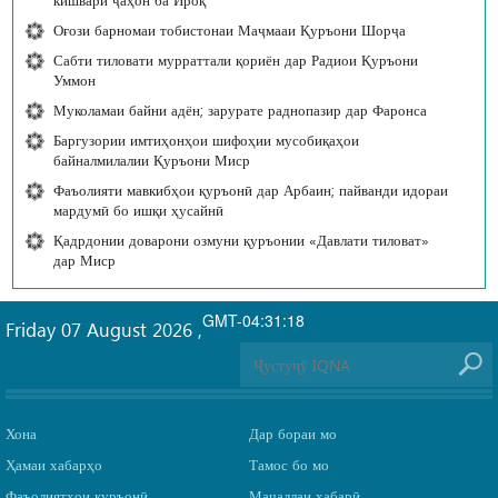
Оғози барномаи тобистонаи Маҷмааи Қуръони Шорҷа
Сабти тиловати мурраттали қориён дар Радиои Қуръони
Уммон
Муколамаи байни адён; зарурате раднопазир дар Фаронса
Баргузории имтиҳонҳои шифоҳии мусобиқаҳои
байналмилалии Қуръони Миср
Фаъолияти мавкибҳои қуръонӣ дар Арбаин; пайванди идораи
мардумӣ бо ишқи ҳусайнӣ
Қадрдонии доварони озмуни қуръонии «Давлати тиловат»
дар Миср
GMT-04:31:18
Friday 07 August 2026
,
Хона
Дар бораи мо
Ҳамаи хабарҳо
Тамос бо мо
Фаъолиятҳои қуръонӣ
Маҷаллаи хабарӣ