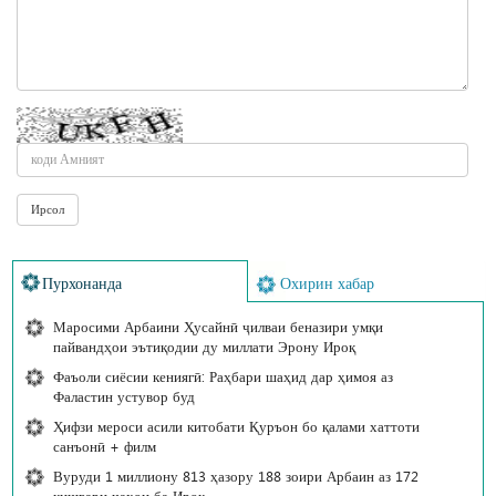
Пурхонанда
Охирин хабар
Маросими Арбаини Ҳусайнӣ ҷилваи беназири умқи
пайвандҳои эътиқодии ду миллати Эрону Ироқ
Фаъоли сиёсии кениягӣ: Раҳбари шаҳид дар ҳимоя аз
Фаластин устувор буд
Ҳифзи мероси асили китобати Қуръон бо қалами хаттоти
санъонӣ + филм
Вуруди 1 миллиону 813 ҳазору 188 зоири Арбаин аз 172
кишвари ҷаҳон ба Ироқ