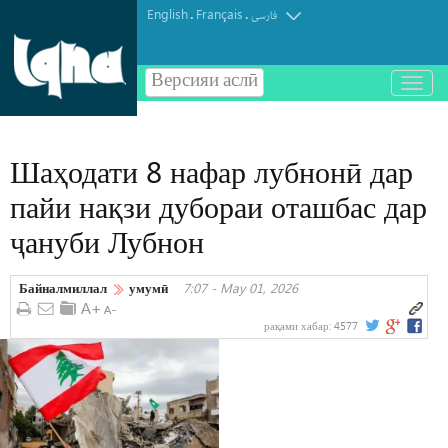
English
Français
.
.
فارسی
Версияи аслӣ
باز
و
بسته
کردن
Шаҳодати 8 нафар лубнонӣ дар
منو
пайи нақзи дубораи оташбас дар
ҷануби Лубнон
Байналмиллал
умумӣ
7:07 - May 01, 2026
рақами хабар:
4577