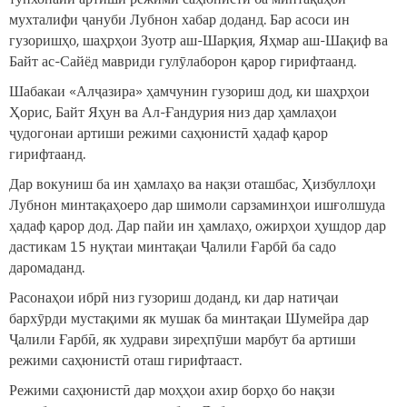
мухталифи ҷануби Лубнон хабар доданд. Бар асоси ин
гузоришҳо, шаҳрҳои Зуотр аш-Шарқия, Яҳмар аш-Шақиф ва
Байт ас-Сайёд мавриди гулӯлаборон қарор гирифтаанд.
Шабакаи «Алҷазира» ҳамчунин гузориш дод, ки шаҳрҳои
Ҳорис, Байт Яҳун ва Ал-Ғандурия низ дар ҳамлаҳои
ҷудогонаи артиши режими саҳюнистӣ ҳадаф қарор
гирифтаанд.
Дар вокуниш ба ин ҳамлаҳо ва нақзи оташбас, Ҳизбуллоҳи
Лубнон минтақаҳоеро дар шимоли сарзаминҳои ишғолшуда
ҳадаф қарор дод. Дар пайи ин ҳамлаҳо, ожирҳои ҳушдор дар
дастикам 15 нуқтаи минтақаи Ҷалили Ғарбӣ ба садо
даромаданд.
Расонаҳои ибрӣ низ гузориш доданд, ки дар натиҷаи
бархӯрди мустақими як мушак ба минтақаи Шумейра дар
Ҷалили Ғарбӣ, як худрави зиреҳпӯши марбут ба артиши
режими саҳюнистӣ оташ гирифтааст.
Режими саҳюнистӣ дар моҳҳои ахир борҳо бо нақзи