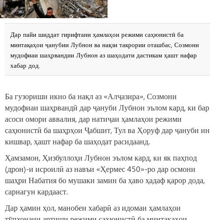
Дар пайи шиддат гирифтани ҳамлаҳои режими саҳюнистӣ ба
минтақаҳои ҷанубии Лубнон ва нақзи такрории оташбас, Созмони
мудофиаи шаҳрвандии Лубнон аз шаҳодати дастикам ҳашт нафар
хабар дод.
Ба гузориши икно ба нақл аз «Алҷазира», Созмони
мудофиаи шаҳрвандӣ дар ҷануби Лубнон эълом кард, ки бар
асоси омори аввалия, дар натиҷаи ҳамлаҳои режими
саҳюнистӣ ба шаҳрҳои Ҷабшит, Тул ва Ҳоруф дар ҷануби ин
кишвар, ҳашт нафар ба шаҳодат расидаанд.
Ҳамзамон, Ҳизбуллоҳи Лубнон эълом кард, ки як паҳпод
(дрон)-и исроилӣ аз навъи «Ҳермес 450»-ро дар осмони
шаҳри Набатия бо мушаки замин ба ҳаво ҳадаф қарор дода,
сарнагун кардааст.
Дар ҳамин ҳол, манобеи хабарӣ аз идомаи ҳамлаҳои
тӯпхонаии артиши режими саҳюнистӣ ба минтақаҳои