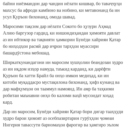
байни ниёзмандон дар чандин иёлати кишвар, бо таваҷҷуҳи
махсус ба афроди камбино ва нобино, ки метавонанд ба ин
усул Қуръон бихонанд, омода шавад.
Маросими тақсим дар иёлати Сокото бо ҳузури Аҳмад
Алию баргузор гардид, ки нишондиҳандаи ҳимояти давлат
аз ин ибтикор ва тақвияти ҳамкории Бунёди хайрияи Қатар
бо ниҳодҳои расмӣ дар иҷрои тарҳҳои муассири
башардӯстона мебошад.
Ширкаткунандагони ин маросим хушҳолии беандозаи худро
аз ин иқдом изҳор намуда, таъкид карданд, ки дарёфти
Қуръон ба хатти Брайл ба онҳо имкон медиҳад, ки ин
китоби муқаддасро мустақилона бихонанд, ҳифз кунанд ва
дар мафҳумҳои он тааммул намоянд. Ин амр ба таҳкими
робитаи маънавии онҳо бо каломи ваҳй мусоидат хоҳад
кард.
Дар ин маросим, Бунёди хайрияи Қатар бори дигар тааҳҳуди
худро барои ҳимоят аз осебпазиртарин гурӯҳҳои ҷомеаи
Нигерия тавассути барномаҳои фарогир ва ҳамгиро эълом