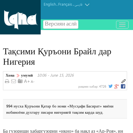
English
Français
.
.
فارسی
Версияи аслӣ
باز
و
بسته
کردن
Тақсими Қуръони Брайл дар
منو
Нигерия
Хона
умумӣ
10:06 - June 15, 2026
рақами хабар:
4726
994 нусха Қуръони Қатар бо номи «Мусҳафи Басират» миёни
нобиноёни духтару писари нигериягӣ тақсим карда шуд.
Ба гузориши хабаргузории «икно» ба нақл аз «Ар-Роя», ин