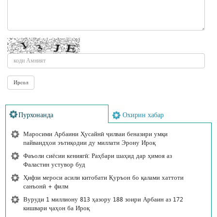
Пурхонанда
Охирин хабар
Маросими Арбаини Ҳусайнӣ ҷилваи беназири умқи
пайвандҳои эътиқодии ду миллати Эрону Ироқ
Фаъоли сиёсии кениягӣ: Раҳбари шаҳид дар ҳимоя аз
Фаластин устувор буд
Ҳифзи мероси асили китобати Қуръон бо қалами хаттоти
санъонӣ + филм
Вуруди 1 миллиону 813 ҳазору 188 зоири Арбаин аз 172
кишвари ҷаҳон ба Ироқ