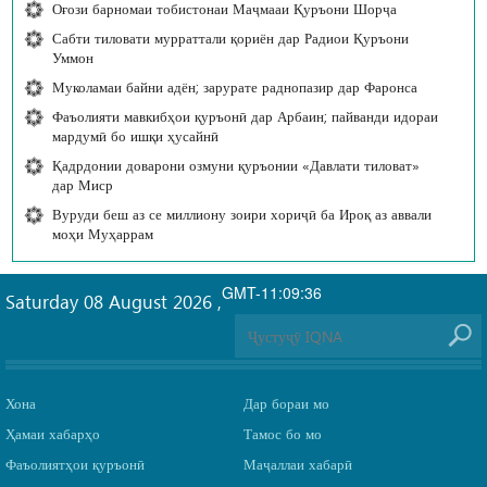
Оғози барномаи тобистонаи Маҷмааи Қуръони Шорҷа
Сабти тиловати мурраттали қориён дар Радиои Қуръони
Уммон
Муколамаи байни адён; зарурате раднопазир дар Фаронса
Фаъолияти мавкибҳои қуръонӣ дар Арбаин; пайванди идораи
мардумӣ бо ишқи ҳусайнӣ
Қадрдонии доварони озмуни қуръонии «Давлати тиловат»
дар Миср
Вуруди беш аз се миллиону зоири хориҷӣ ба Ироқ аз аввали
моҳи Муҳаррам
GMT-11:09:36
Saturday 08 August 2026
,
Хона
Дар бораи мо
Ҳамаи хабарҳо
Тамос бо мо
Фаъолиятҳои қуръонӣ
Маҷаллаи хабарӣ