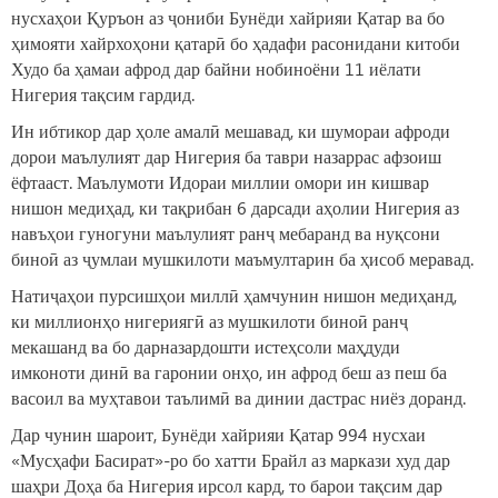
нусхаҳои Қуръон аз ҷониби Бунёди хайрияи Қатар ва бо
ҳимояти хайрхоҳони қатарӣ бо ҳадафи расонидани китоби
Худо ба ҳамаи афрод дар байни нобиноёни 11 иёлати
Нигерия тақсим гардид.
Ин ибтикор дар ҳоле амалӣ мешавад, ки шумораи афроди
дорои маълулият дар Нигерия ба таври назаррас афзоиш
ёфтааст. Маълумоти Идораи миллии омори ин кишвар
нишон медиҳад, ки тақрибан 6 дарсади аҳолии Нигерия аз
навъҳои гуногуни маълулият ранҷ мебаранд ва нуқсони
биноӣ аз ҷумлаи мушкилоти маъмултарин ба ҳисоб меравад.
Натиҷаҳои пурсишҳои миллӣ ҳамчунин нишон медиҳанд,
ки миллионҳо нигериягӣ аз мушкилоти биноӣ ранҷ
мекашанд ва бо дарназардошти истеҳсоли маҳдуди
имконоти динӣ ва гаронии онҳо, ин афрод беш аз пеш ба
васоил ва муҳтавои таълимӣ ва динии дастрас ниёз доранд.
Дар чунин шароит, Бунёди хайрияи Қатар 994 нусхаи
«Мусҳафи Басират»-ро бо хатти Брайл аз маркази худ дар
шаҳри Доҳа ба Нигерия ирсол кард, то барои тақсим дар