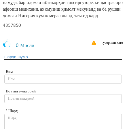
намуда, бар идомаи ибтикорҳои таъсиргузоре, ки дастрасиро
афзоиш медиҳанд, аз омӯзиш ҳимоят мекунанд ва ба рушди
ҷомеаи Нигерия кумак мерасонанд, таъкид кард.
4357850
гузориши хато
0
Мисли
шарҳи шумо
Ном
Почтаи электронӣ
* Шарҳ