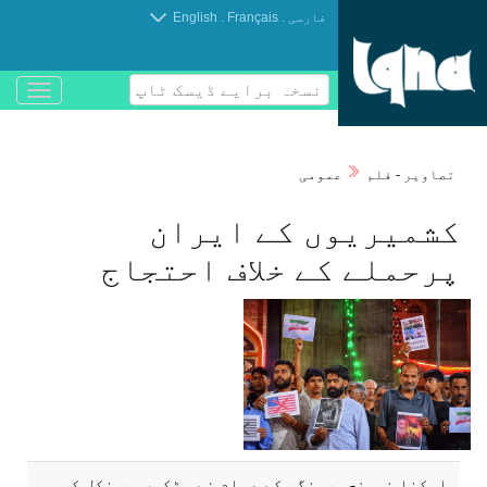
.
.
فارسی
Français
English
نسخہ برایے ڈیسک ٹاپ
باز
و
بسته
کردن
تصاوير - فلم
عمومی
منو
کشمیریوں کے ایران
پرحملے کے خلاف احتجاج
ایکنا نیوز- سرینگر کے عوام نے سڑکوں پر نکل کر