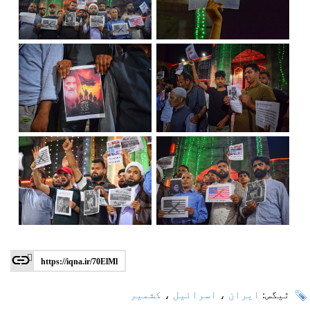
https://iqna.ir/70ElMl
ٹیگس:
ایران
،
اسرائیل
،
کشمیر