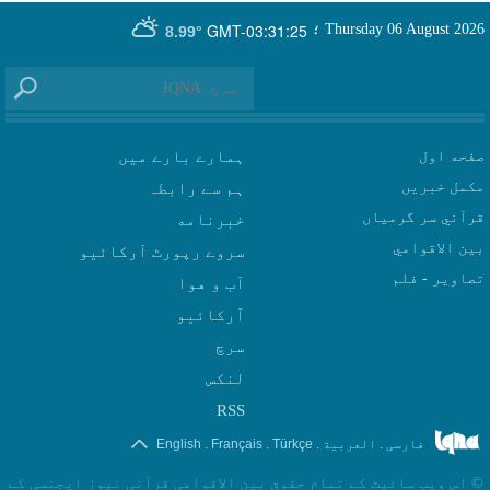
GMT-03:31:25
Thursday 06 August 2026
؛
8.99°
صفحه اول
ہمارے بارے میں
مکمل خبریں
ہم سے رابطہ
قرآني سر گرمياں
بين الاقوامي
سروے رپورٹ آرکائیو
تصاوير - فلم
آب و هوا
سرچ
لنکس
RSS
.
.
.
.
فارسی
العربیة
Türkçe
Français
English
©
اس ویب سائیٹ کے تمام حقوق بین الاقوامی قرآنی نیوز ایجنسی کے