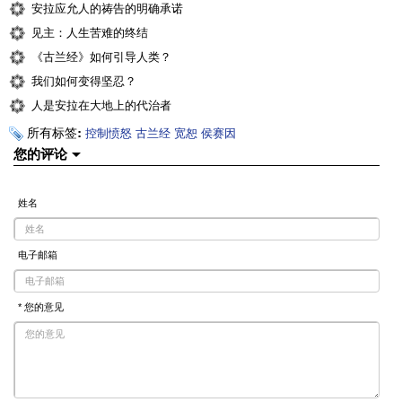
安拉应允人的祷告的明确承诺
见主：人生苦难的终结
《古兰经》如何引导人类？
我们如何变得坚忍？
人是安拉在大地上的代治者
所有标签:
控制愤怒
古兰经
宽恕
侯赛因
您的评论
姓名
电子邮箱
* 您的意见