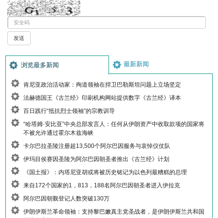
最新新闻
浏览最多新闻
肯尼亚政治活动家：殉道领袖在捍卫巴勒斯坦问题上立场坚定
法赫德国王《古兰经》印刷机构网站提供数字《古兰经》译本
百日践行“抵抗烈士领袖”的宗教训导
“哈塔姆·安比亚”中央总部发言人：任何从伊朗资产中收取款项的国家将
不被允许通过霍尔木兹海峡
卡尔巴拉圣陵注册超13,500个阿尔巴因服务与哀悼仪仗队
伊玛目侯赛因圣陵为阿尔巴因朝圣者推出《古兰经》计划
《国土报》：内塔尼亚胡或将被历史铭记为以色列最糟糕的总理
来自172个国家的1，813，188名阿尔巴因朝圣者进入伊拉克
阿尔巴因朝觐登记人数突破130万
伊朗伊斯兰革命领袖：支持黎巴嫩真主党圣战者，是伊朗伊斯兰共和国