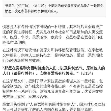
德黑兰（伊可纳）《古兰经》中提到的信徒最重要的品质之一是避免
愤怒，宽恕和善待彼此密切相关的人。
愤怒是人在各种情况下出现的一种特征，其不利后果会造成广
泛的不良道德特征，尤其是在城市社会和日益增加的人类交流
中。怨恨、争吵、关系破坏、敌意等，这些都是在宽容的门槛
降低时出现的。
在这种情况下建议增加复原力和转移愤怒管理技能。在宗教教
义中提到，宗教人士的特征之一是抑制愤怒，通过一系列后续
行为来破坏愤怒的效果。
“
那些在宽裕和穷困时施舍的人们，以及抑制怒气、原谅他人的
人们（都是行善的）。安拉喜爱所有行善者。
”
（3/134）
在这节经文中，提到了寻求安拉宽恕的虔诚人的一些特征，包
括控制愤怒。这节经文的注释者指出的一个有趣的点是适当控
制愤怒的一系列行为。继前几节谴责高利贷之后，这节经文赞
美慈善、宽容、宽恕和合作。
经文开头提到了“人在宽裕和穷困时施舍的人”，因为对社会仁慈
的人可以更好地了解他人的弱点和无能，并更快地原谅。