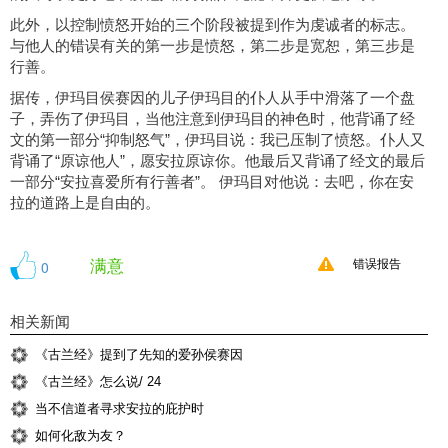
此外，以控制愤怒开始的三个阶段被提到作为虔诚者的标志。
与他人的错误有关的第一步是愤怒，第二步是宽恕，第三步是
行善。
据传，伊玛目侯赛因的儿子伊玛目的仆人从手中滑落了一个盘
子，弄伤了伊玛目，当他注意到伊玛目的神色时，他背诵了经
文的第一部分“抑制怒气”，伊玛目说：我已压制了愤怒。仆人又
背诵了“原谅他人”，愿安拉原谅你。他最后又背诵了经文的最后
一部分“安拉喜爱所有行善者”。 伊玛目对他说：去吧，你在安
拉的道路上是自由的。
满意
0
错误报告
相关新闻
《古兰经》提到了先知的爱孙侯赛因
《古兰经》怎么说/ 24
当不信道者寻求安拉的庇护时
如何化敌为友？