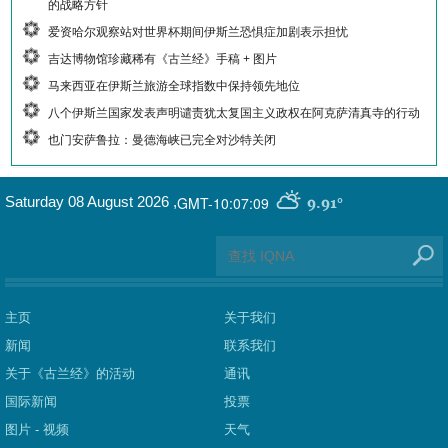
的战略方针
爱资哈尔观察站对世界杯期间伊斯兰恐惧症加剧表示担忧
吉达博物馆珍藏稀有《古兰经》手稿 + 图片
马来西亚在伊斯兰旅游全球指数中保持领先地位
八个伊斯兰国家发表声明谴责犹太复国主义政权在阿克萨清真寺的行动
也门安萨鲁拉：曼德海峡已完全对沙特关闭
GMT-10:07:09
Saturday 08 August 2026
,
9.91°
主页
关于我们
新闻
联系我们
关于《古兰经》的活动
通讯
国际新闻
投票
图片 - 视频
天气