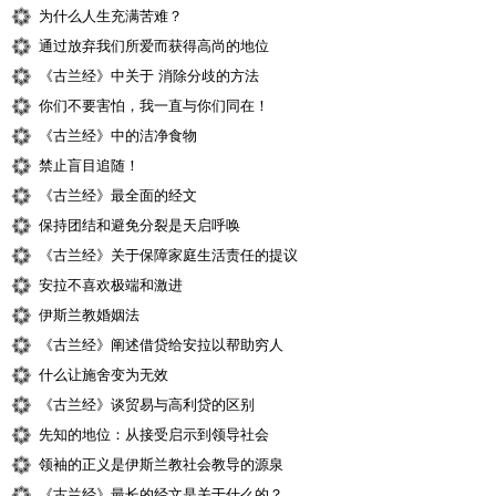
为什么人生充满苦难？
通过放弃我们所爱而获得高尚的地位
《古兰经》中关于 消除分歧的方法
你们不要害怕，我一直与你们同在！
《古兰经》中的洁净食物
禁止盲目追随！
《古兰经》最全面的经文
保持团结和避免分裂是天启呼唤
《古兰经》关于保障家庭生活责任的提议
安拉不喜欢极端和激进
伊斯兰教婚姻法
《古兰经》阐述借贷给安拉以帮助穷人
什么让施舍变为无效
《古兰经》谈贸易与高利贷的区别
先知的地位：从接受启示到领导社会
领袖的正义是伊斯兰教社会教导的源泉
《古兰经》最长的经文是关于什么的？