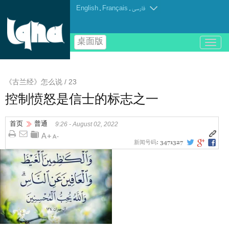
English
.
Français
.
فارسی
桌面版
باز
و
بسته
کردن
《古兰经》怎么说 / 23
منو
控制愤怒是信士的标志之一
首页
普通
9:26 - August 02, 2022
新闻号码:
3471327