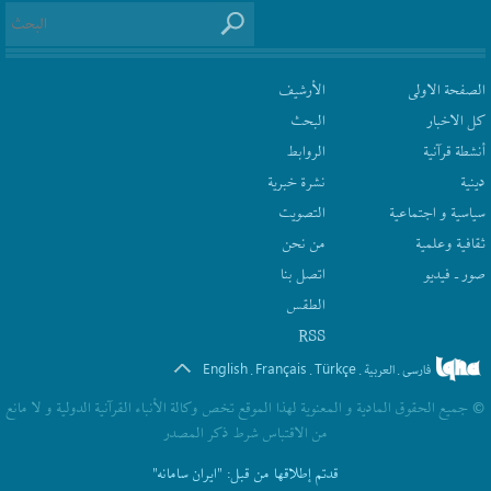
الصفحة الاولى
الأرشیف
كل الاخبار
البحث
أنشطة قرآنیة
الروابط
دينية
نشرة‌ خبریة
سیاسیة و اجتماعیة
التصويت
ثقافیة وعلمیة
من نحن
صور ـ فيديو
اتصل بنا
الطقس
RSS
English
Français
Türkçe
فارسی
العربیة
.
.
.
.
© جمیع الحقوق المادیة و المعنویة لهذا الموقع تخص وکالة الأنباء القرآنیة الدولیة و لا مانع
من الاقتباس شرط ذکر المصدر
قدتم إطلاقها من قبل:
"ایران سامانه"