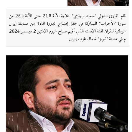
قام القارئ الدولي "سعید برويزي" بتلاوة الآية الـ21 حتى الآية الـ25 من
سورة "الأحزاب" المباركة في حفل إفتتاح الدورة الـ47 من مسابقة إیران
الوطنية للقرآن لفئة الإناث الذي أقيم صباح اليوم الإثنین 2 ديسمبر 2024
م في مدينة "تبريز" شمال غرب إیران.