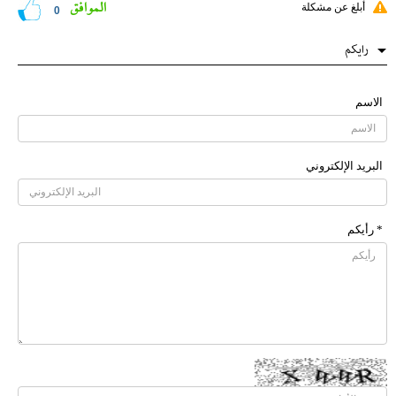
الموافق
أبلغ عن مشكلة
0
رایکم
الاسم
البرید الإلکتروني
* رأیکم