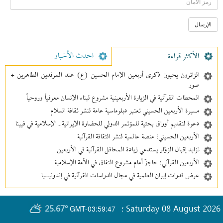
احدث الأخبار
الأکثر قراءة
الزائرون يحيون ذكرى أربعين الإمام الحسين (ع) عند المرقدين الطاهرين +
صور
المحطات القرآنية في الزيارة الأربعينية مشروع لبناء الإنسان معرفیاً وروحياً
مسيرة الأربعين الحسيني تعتبر دبلوماسية عامة لنشر ثقافة السلام
دعوة لتقديم أوراق بحثية للمؤتمر الدولي للحضارة الإيرانية ـ الإسلامية في فيينا
الأربعين الحسيني؛ منصة عالمية لنشر الثقافة القرآنية
تزايد إقبال الزوّار يستدعي زيادة المحافل القرآنية في الأربعين
الأربعين القرآني؛ حاجزٌ أمام مشروع النفاق في الأمة الإسلامية
عرض قدرات إيران العلمية في مجال الدراسات القرآنية في إندونيسيا
25.67°
Saturday 08 August 2026
GMT-03:59:47
؛