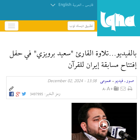
English
.
فارسی
العربیة
تطبيق ديسك توب
باز
و
بسته
کردن
بالفيديو...تلاوة القارئ "سعيد برويزي" في حفل
منو
إفتتاح مسابقة إیران للقرآن
صور ـ فيديو
عمومی
13:38 - December 02, 2024
»
رمز الخبر:
3497995