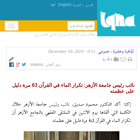
English
.
فارسی
العربیة
تطبيق ديسك توب
باز
و
بسته
کردن
ثقافیة وعلمیة
عمومی
0:13 - December 03, 2024
منو
»
رمز الخبر:
3498004
نائب رئيس جامعة الأزهر: تكرار الماء في القرآن 63 مرة دليل
على عظمته
إکنا: أكد الدكتور محمود صديق، نائب رئيس جامعة الأزهر خلال
الكلمة التي ألقاها يوم الاثنين في الملتقى الفقهي بالجامع الأزهر أن
تكرار الماء في القرآن 63 مرة دليل على عظمته.