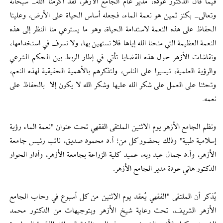
فيما قال الدكتور عودة، مدير عام الجامع الأزهر، لقد أكرمنا الله- سبحانه
وتعالى- بكنز ثمين هو نعمة الماء، فجعله أساس الحياة على الأرض، وعلينا
الحفاظ على هذه النعمة لاستدامة الحياة، وهو ما يسترعي منا النظر إلى هذه
النعمة العظيمة التي منحنا الله إياها فلا نستهين بها، ولا نسرف في استخدامها،
ونقاشات الأزهر حول هذه القضايا تأتي في إطار الربط بين الحكم الشرعي
والرؤية العلمية، تيسيرا على الناس، ولتذكرهم بالأهمية الحقيقية لهذه النعم،
وتحثنا على العمل على شكر الله عليها وشكر الله لا يكون إلا بالحفاظ على
نعمه.
ونظم الجامع الأزهر يوم الاثنين الملتقى الفقهي تحت عنوان "نعمة الماء رؤية
إسلامية طبية" وذلك بحضور كل من؛ أ.د محمود صديق، نائب رئيس جامعة
الأزهر، وأ.د جمال عبد ربه، عميد كلية الزراعة بجامعة الأزهر، وأدار الحوار
الدكتور هاني عودة مدير الجامع الأزهر.
يُذكر أن الملتقى "الفقهي يُعقد يوم الإثنين من كل أسبوع في رحاب الجامع
الأزهر الشريف، تحت رعاية شيخ الأزهر وبتوجيهات من الدكتور محمد