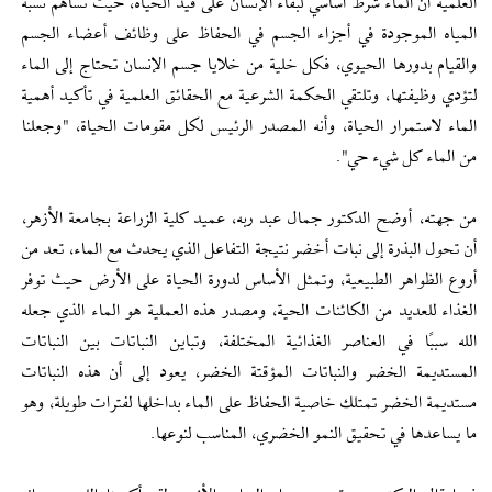
العلمية أن الماء شرط أساسي لبقاء الإنسان على قيد الحياة، حيث تساهم نسبة
المياه الموجودة في أجزاء الجسم في الحفاظ على وظائف أعضاء الجسم
والقيام بدورها الحيوي، فكل خلية من خلايا جسم الإنسان تحتاج إلى الماء
لتؤدي وظيفتها، وتلتقي الحكمة الشرعية مع الحقائق العلمية في تأكيد أهمية
الماء لاستمرار الحياة، وأنه المصدر الرئيس لكل مقومات الحياة، "وجعلنا
من الماء كل شيء حي".
من جهته، أوضح الدكتور جمال عبد ربه، عميد كلية الزراعة بجامعة الأزهر،
أن تحول البذرة إلى نبات أخضر نتيجة التفاعل الذي يحدث مع الماء، تعد من
أروع الظواهر الطبيعية، وتمثل الأساس لدورة الحياة على الأرض حيث توفر
الغذاء للعديد من الكائنات الحية، ومصدر هذه العملية هو الماء الذي جعله
الله سببًا في العناصر الغذائية المختلفة، وتباين النباتات بين النباتات
المستديمة الخضر والنباتات المؤقتة الخضر، يعود إلى أن هذه النباتات
مستديمة الخضر تمتلك خاصية الحفاظ على الماء بداخلها لفترات طويلة، وهو
ما يساعدها في تحقيق النمو الخضري، المناسب لنوعها.