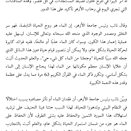
له أثر كبيرا في طرح حلول لضبط المستجدات في كل عصر، وهذه المناقشات
التي تجري اليوم في رحاب الأزهر تأكيد على هذا الدور.
وقال نائب رئيس جامعة الأزهر، إن الماء هو روح الحياة النابضة، فهو سر
الخلق ومصدر الوجود الذي منحه الله سبحانه وتعالى للإنسان، ليسهل عليه
عملية إعمار هذا الكون، وسواء كان الماء عذبًا أو مالحًا، ففيه فوائد كثيرة
لحركة الحياة بشكل عام، ولا يمكن أن نتصور قيام حياة دون هذا السائل الذي
جعله الله سببًا للحياة "وجعلنا من الماء كل شيء حي"، والعلم الحديث أثبت
أن خلايا الإنسان معظم مكوناتها من الماء لهذا يحتاج الإنسان إلى الماء
بشكل أساسي، وتكرر ذكر الماء في القرآن الكريم 63 مرة مما يدل على عظمة
وقدر هذه النعمة الكبيرة.
وبيَّن نائب رئيس جامعة الأزهر، أن فقدان الماء أو تأثر مصادره يسبب اختلالًا
في النظام البيئي وتدهورا للحياة، لهذا السبب حثنا دينا الحنيف على ترشيد
استهلاك هذا المورد الثمين والحفاظ عليه بشتى الطرق، لأن الحفاظ على
الماء هو جزء من ضمان استمرار الحياة بشكل عام، والعلم أثبت بالتجارب