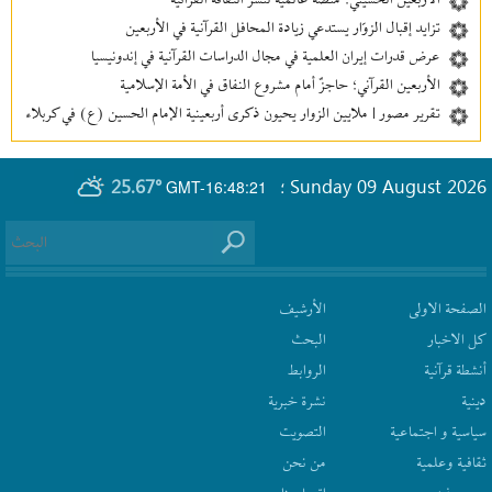
الأربعين الحسيني؛ منصة عالمية لنشر الثقافة القرآنية
تزايد إقبال الزوّار يستدعي زيادة المحافل القرآنية في الأربعين
عرض قدرات إيران العلمية في مجال الدراسات القرآنية في إندونيسيا
الأربعين القرآني؛ حاجزٌ أمام مشروع النفاق في الأمة الإسلامية
تقرير مصور | ملايين الزوار يحيون ذكرى أربعينية الإمام الحسين (ع) في كربلاء
25.67°
Sunday 09 August 2026
GMT-16:48:21
؛
الصفحة الاولى
الأرشیف
كل الاخبار
البحث
أنشطة قرآنیة
الروابط
دينية
نشرة‌ خبریة
سیاسیة و اجتماعیة
التصويت
ثقافیة وعلمیة
من نحن