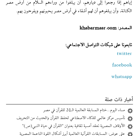
إياهم إذا رجعوا إلى ديارهم، أن يبلغوا من وراءهم السلام من أرض مصر
الكنانة، وأن يبلغوهم أن لهم أشقاء في أرض مصر يحبونهم ويفرحون بهم.
المصدر: khabarmasr.com
تابعونا على شبكات التواصل الاجتماعي:
twitter
facebook
whatsapp
أخبار ذات صلة
مساء اليوم...ختام المسابقة العالمية الـ31 للقرآن في مصر
تأسيس مركز عالمي للذكاء الاصطناعي لحفظ القرآن والحديث من التحريف
الأوقاف المصرية تعقد أمسية ثقافية بعنوان "القرآن في حياة النبي(ص)"
علي عوض: المسابقات القرآنية العالمية أبرز أشكال القوة الناعمة المصرية