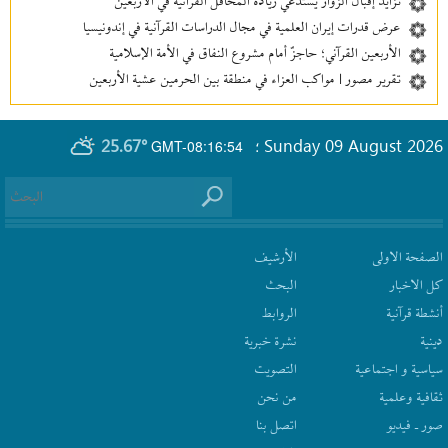
تزايد إقبال الزوّار يستدعي زيادة المحافل القرآنية في الأربعين
عرض قدرات إيران العلمية في مجال الدراسات القرآنية في إندونيسيا
الأربعين القرآني؛ حاجزٌ أمام مشروع النفاق في الأمة الإسلامية
تقرير مصور | مواكب العزاء في منطقة بين‌ الحرمین عشية الأربعين
25.67°
Sunday 09 August 2026
GMT-08:16:54
؛
الصفحة الاولى
الأرشیف
كل الاخبار
البحث
أنشطة قرآنیة
الروابط
دينية
نشرة‌ خبریة
سیاسیة و اجتماعیة
التصويت
ثقافیة وعلمیة
من نحن
صور ـ فيديو
اتصل بنا