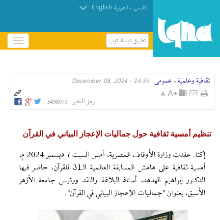
English
.
فارسی
العربیة
تطبيق ديسك توب
باز
و
بسته
کردن
ثقافیة وعلمیة
عمومی
14:35 - December 08, 2024
منو
»
رمز الخبر:
3498073
تنظیم أمسية ثقافية حول جماليات الإعجاز البياني في القرآن
إکنا: عقدت وزارة الأوقاف المصرية، أمس السبت 7 ديسمبر 2024 م،
أمسية ثقافية على هامش المسابقة العالمية الـ31 للقرآن، حاضر فيها
الدكتور إبراهيم الهدهد، أستاذ البلاغة والنقد ورئيس جامعة الأزهر
الأسبق، بعنوان "جماليات الإعجاز البياني في القرآن".