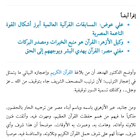
إقرأ أيضاً
علي عوض: المسابقات القرآنية العالمية أبرز أشكال القوة
الناعمة المصرية
وكيل الأزهر: القرآن هو منبع الخيرات ومصدر البركات
مفتي مصر: القرآن يهدي البشر ويوجههم إلى الحق
وأوضح الدكتور الهدهد أن من بلاغة
القرآن الكريم
وإعجازه البياني ما يتمثل
في إعجاز الترتيب؛ لأن ترتيب المصحف الشريف جاء بتوقيف من الله -عز
وجل-، وكذلك تسمية السور توقيفية.
ومن جانبه، عبر الأزهري باسمه وباسم أبناء مصر عن ترحيبه الحار بالحضور،
مذكياً ما فيهم من همم حفظت القرآن العظيم، ومهرت فيه، وأتقنت فنون
تلاوته وأدائه، وهامت به، وعمرت به الأوقات، موضحاً أن هذا شرف وأي
شرف، مهنئاً لهم على شرف حمل القرآن الكريم وتلاوته، والمنافسة فيه، موصياً