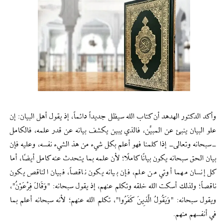
وأكد الدكتور الهدهد أن كتاب الله سيظل جديداً دائماً، إذ يقول أهل البيان: إن
علو البيان ينبئ عن المبيِّن، فالذي يبين يكشف بيانه عن قدر علمه، فالكامل
-سبحانه وتعالى- إذا كلمنا فهو أعلم بكل شيء من هذ الشيء نفسه، وعليه فإن
بيان الحق سبحانه يكون بيانًا كاملًا؛ لأن علمه بما يتحدث عنه كامل أيضًا، أما
كل إنسان مهما أوتي من علم، فإن بيانه يكون ناقصاً، فبيان الناقص يكون
ناقصاً؛ ولذلك أسكت الله خلقه وتكلم عنهم، إذ يقول سبحانه: "وَقَالَ فِرْعَوْنُ"،
ويقول سبحانه: "وَيَقُولُ الَّذِينَ كَفَرُوا"، تكلم الله عنهم؛ لأنه سبحانه أعلم بما
في أنفسهم منهم.