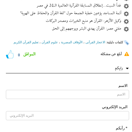
غداً السبت...إنطلاق المسابقة القرآنية العالمية الـ31 في مصر
أئمة المساجد يؤدون خطبة الجمعة حول "لغة القرآن والحفاظ على الهوية"
وكيل الأزهر: القرآن هو منبع الخيرات ومصدر البركات
مفتي مصر: القرآن يهدي البشر ويوجههم إلى الحق
کلمات دلیلیة:
الاعجاز القرآنی
،
الأوقاف المصریة
،
علوم القرآن
،
تعليم القرآن الكريم
الموافق
أبلغ عن مشكلة
0
رایکم
الاسم
البرید الإلکتروني
* رأیکم