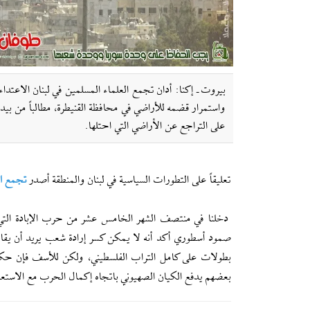
بيروت ـ إکنا: أدان تجمع العلماء المسلمين في لبنان الاعتد
واستمرار قضمه للأراضي في محافظة القنيطرة، مطالباً من بيده
على التراجع عن الأراضي التي احتلها.
تعليقاً على التطورات السياسية في لبنان والمنطقة أصدر
تجمع ال
دخلنا في منتصف الشهر الخامس عشر من حرب الإبادة التي يش
صمود أسطوري أكد أنه لا يمكن كسر إرادة شعب يريد أن يقاوم 
بطولات على كامل التراب الفلسطيني، ولكن للأسف فإن حكا
بعضهم يدفع الكيان الصهيوني باتجاه إكمال الحرب مع الاستعد