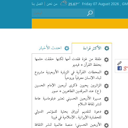
|
GMT
, Friday 07 August 2026
٬
من نحن
اتصل بنا
25.67°
احدث الأخبار
الأکثر قراءة
طفلة من غزة فقدت أمها لكنها حققت حلمها
بحفظ القرآن + فيديو
المحطات القرآنية في الزيارة الأربعينية مشروع
لبناء الإنسان معرفیاً وروحياً
الزائرون يحيون ذكرى أربعين الإمام الحسين
(ع) عند المرقدين الطاهرين + صور
مسيرة الأربعين الحسيني تعتبر دبلوماسية عامة
لنشر ثقافة السلام
دعوة لتقديم أوراق بحثية للمؤتمر الدولي
للحضارة الإيرانية ـ الإسلامية في فيينا
الأربعين الحسيني؛ منصة عالمية لنشر الثقافة