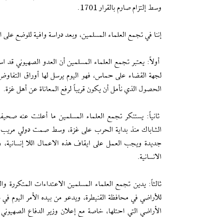
وسط إلتزام صارم بالقرار 1701.
إننا في تجمع العلماء المسلمين، وبعد دراسة وافية للوضع على ا
أولاً: يعتبر تجمع العلماء المسلمين أن العدو الصهيوني قد
لجهة القضاء على حماس، فهو اليوم يرسل لها أوراق التفاوض 
الحصول الذي نأمل أن يكون قريباً لرفع المعاناة عن أهل غزة.
ثانياً: يستنكر تجمع العلماء المسلمين ما أعلنت عنه صحيف
الشاباك منذ بداية الحرب على غزة، وسط صمت دولي مريب من
جديدة ويجب العمل على ايقاف هذه الاعمال اللا إنسانية، و
الانسانية.
ثالثاً: يدين تجمع العلماء المسلمين الاعتداءات المتكررة 
للأراضي في محافظة القنيطرة، ويدعو من بيده الأمر اليوم في 
الأراضي التي احتلها، خاصة مع إعلان وزير الدفاع الصهيوني