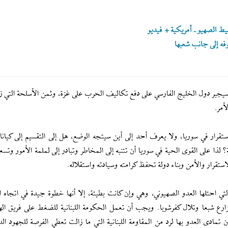
ط الصهيو ـ أمريكية + فيديو
فه إلى جانب شعبها
سيجبر دول الخليج الفارسي على دفع تكاليف الحرب على غزة، وثمن الأسلحة التي ز
أمر.
تقرار في سوريا، ولا يعرف أحد إلى أين سيتجه الوضع، هل إلى التقسيم إلى كيانا
 لذا على القوى الحية في سوريا أن تتنبه إلى المخاطر وتبادر إلى لملمة الأمور وتس
قرار والأمن وبناء دولة تحفظ كرامته وسيادته واستقلاله.
تي احتلها العدو الصهيوني، وهي وإن كانت بطيئة، إلا أنها خطوة جيدة في اتجاه 
زارع شبعا وتلال كفرشوبا. ويجب أن تعمل الحكومة اللبنانية للضغط على فريق الهد
ومية للقرار 1701 والتي ستستدعي إن تمادى العدو بها لرد من المقاومة اللبنانية التي ما زالت تعطي الفرصة للجهود 