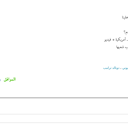
لينا
م؟
 أمريكية + فيديو
ب شعبها
يوني
،
دونالد ترامب
الموافق
0