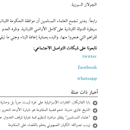
الجولان السورية.
رابعاً: يعتبر تجمع العلماء المسلمين أن موافقة الحكومة اللب
لقراهم التي هجروا منها، والبدء بعملية إعادة البناء وجني ما ت
تابعونا على شبكات التواصل الاجتماعي:
twitter
facebook
whatsapp
أخبار ذات صلة
بابا الفاتيكان: الغارات الإسرائيلية على غزة ليست حرباً بل وحشية
الشيخ غازي حنينة: دعم قضية المقاومة هو خيارنا الأوحد لتحرير
"علماء المسلمين" يطلق مبادرة لتنظيم قمة دولية لوقف العدوان ع
زينب نصرالله: الكيان الصهيوني يحلم بالقضاء على المقاومة