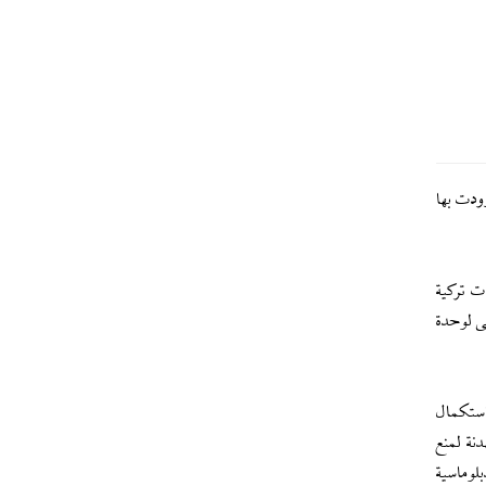
ودت بها
ت تركية
عى لوحدة
استكمال
نة لمنع
الدبلوماسية