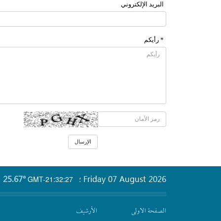
البرید الإلکتروني
* رأیکم
25.67°
Friday 07 August 2026
GMT-21:32:27
؛
الصفحة الاولى
الأرشیف