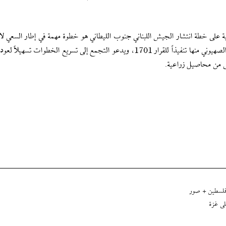
نانية على خطة انتشار الجيش اللبناني جنوب الليطاني هو خطوة مهمة في إطار السعي 
سيطرة الدولة اللبنانية على كامل الأراضي اللبنانية، وطرد العدو الصهيوني منها تنفيذاً للقرار 1701، ويدعو التجمع إلى تسريع الخطوات
بقى من محاصيل زراعية.
 فلسطين + صور
لى غزة