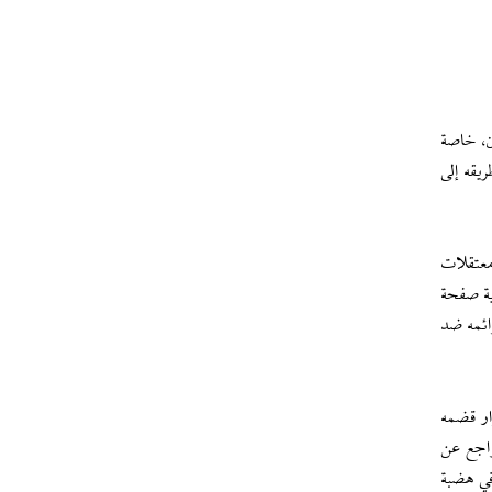
ن، خاصة
يقه إلى
معتقلات
ية صفحة
ائمه ضد
ار قضمه
راجع عن
في هضبة