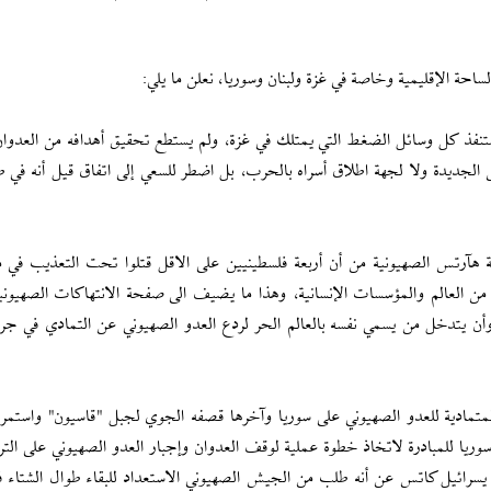
لساحة الإقليمية وخاصة في غزة ولبنان وسوريا، نعلن ما يلي:
 استنفذ كل وسائل الضغط التي يمتلك في غزة، ولم يستطع تحقيق أهدافه من العدوا
الجديدة ولا لجهة اطلاق أسراه بالحرب، بل اضطر للسعي إلى اتفاق قيل أنه في طر
ة هآرتس الصهيونية من أن أربعة فلسطينيين على الاقل قتلوا تحت التعذيب في 
 العالم والمؤسسات الإنسانية، وهذا ما يضيف الى صفحة الانتهاكات الصهيون
أن يتدخل من يسمي نفسه بالعالم الحر لردع العدو الصهيوني عن التمادي في جر
والمتمادية للعدو الصهيوني على سوريا وآخرها قصفه الجوي لجبل "قاسيون" واستمر
سوريا للمبادرة لاتخاذ خطوة عملية لوقف العدوان وإجبار العدو الصهيوني على الت
 يسرائيل كاتس عن أنه طلب من الجيش الصهيوني الاستعداد للبقاء طوال الشتاء 