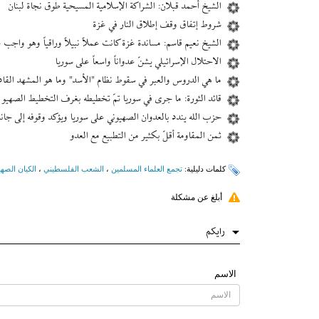
الشيخ أحمد قبلان: الشراكة الإسلامية المسيحية طوق نجاة لبنان
شروط إتفاق وقف إطلاق النار في غزة
الشيخ نعيم قاسم: ‫مساندة غزة كانت عملاً نبيلاً وراقياً وهو واجب ‫ع
الاحتلال الإسرائيلي يشنّ عدواناً واسعاً على سوريا
ما هي الدروس والعبر في سقوط نظام "الأسد" وما هو المشهد القاد
قائد الثورة: ما جرى في سوريا تمّ تخطيطه بغرف التخطيط الصهيو ـ
حزب الله يندد بالعدوان الصهيوني على سوريا ويؤكد وقوفه إلى جان
ثمن المقاومة أقلّ بكثير من التطبيع مع العدو
کلمات دلیلیة:
تجمع العلماء المسلمين
،
الشعب الفلسطيني
،
الكيان الصه
أبلغ عن مشكلة
رایکم
الاسم