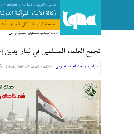
Français
Türkçe
.
.
.
.
فارسی
العربیة
وکالة الأنباء القرآنیة الدولیة
الصفحة الرئیسیة
كل الاخبار
أنشط
الإبادة الجماعية للفلسطينيين متجذرّة في صمت منظ
تجمع العلماء المسلمين في لبنان يدين إ
سیاسیة و اجتماعیة
عمومی
12:47 - December 14, 2024
»