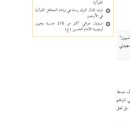
القرآنية
تزايد إقبال الزوّار يستدعي زيادة المحافل القرآنية
في الأربعين
مسؤول عراقي: أكثر من 170 جنسية يحيون
أربعينية الإمام الحسين (ع)
اسيون"
صهيوني
ول، وسط
ي تترجم
 بل لعل