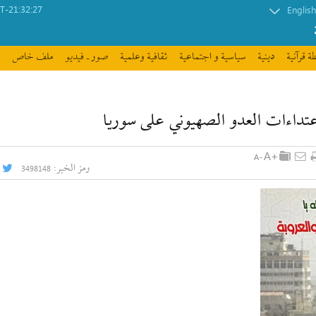
-21:32:27
English
ة قرآنیة
دينية
سیاسیة و اجتماعیة
ثقافیة وعلمیة
صور ـ فيديو
ملف خاص
مات حقوق الإنسان
عتداءات العدو الصهيوني على سوريا
رمز الخبر:
3498148