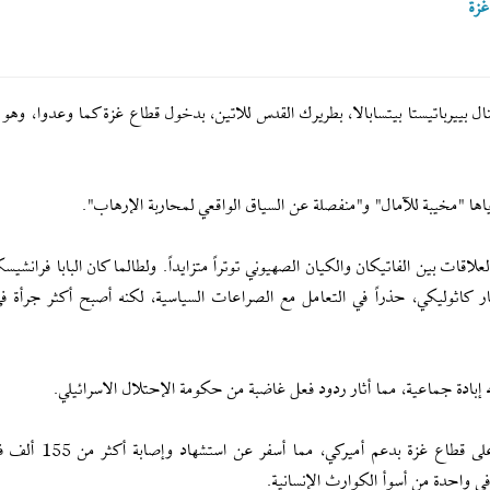
غزة
ينال بييرباتيستا بيتسابالا، بطريرك القدس للاتين، بدخول قطاع غزة كما وعدوا، وهو
ياها "مخيبة للآمال" و"منفصلة عن السياق الواقعي لمحاربة الإرهاب".
ات بين الفاتيكان والكيان الصهيوني توتراً متزايداً. ولطالما كان البابا فرانشيس
ادة أتباع الكنيسة الكاثوليكية البالغ عددهم 1.4 مليار كاثوليكي، حذراً في التعامل مع الصراعات السياسية، لكنه أصبح أكثر جر
بادة جماعية، مما أثار ردود فعل غاضبة من حكومة الإحتلال الاسرائيلي.
ويواصل الكيان الصهيوني المحتل شنّ حرب إبادة جماعية على قطا
ي واحدة من أسوأ الكوارث الإنسانية.