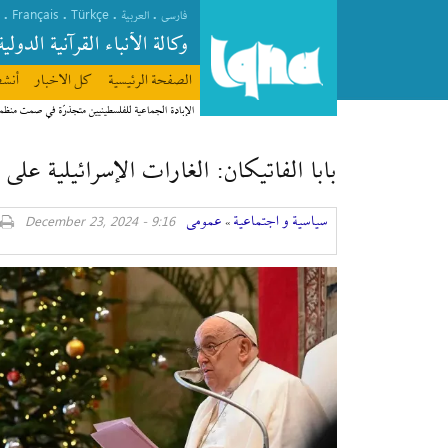
Français
Türkçe
.
.
.
.
فارسی
العربیة
وکالة الأنباء القرآنیة الدولیة
الصفحة الرئیسیة
كل الاخبار
أنشط
الإبادة الجماعية للفلسطينيين متجذرّة في صمت منظ
بابا الفاتيكان: الغارات الإسرائيلية على
سیاسیة و اجتماعیة
عمومی
9:16 - December 23, 2024
»