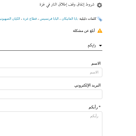
شروط إتفاق وقف إطلاق النار في غزة
کلمات دلیلیة:
بابا الفاتیکان
،
البابا فرنسیس
،
قطاع غزة
،
الكيان الصهيون
أبلغ عن مشكلة
رایکم
الاسم
البرید الإلکتروني
* رأیکم