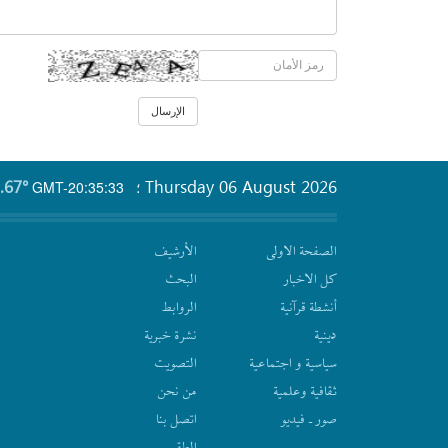
.67°
Thursday 06 August 2026
GMT-20:35:33
؛
الصفحة الاولى
الأرشیف
كل الاخبار
البحث
أنشطة قرآنیة
الروابط
دينية
نشرة‌ خبریة
سیاسیة و اجتماعیة
التصويت
ثقافیة وعلمیة
من نحن
صور ـ فيديو
اتصل بنا