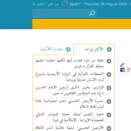
|
, Thursday 06 August 2026
٬
من نحن
اتصل بنا
25.67°
احدث الأخبار
الأکثر قراءة
طفلة من غزة فقدت أمها لكنها حققت حلمها
بحفظ القرآن + فيديو
المحطات القرآنية في الزيارة الأربعينية مشروع
لبناء الإنسان معرفیاً وروحياً
الزائرون يحيون ذكرى أربعين الإمام الحسين
(ع) عند المرقدين الطاهرين + صور
مسيرة الأربعين الحسيني تعتبر دبلوماسية عامة
لنشر ثقافة السلام
دعوة لتقديم أوراق بحثية للمؤتمر الدولي
للحضارة الإيرانية ـ الإسلامية في فيينا
الأربعين الحسيني؛ منصة عالمية لنشر الثقافة