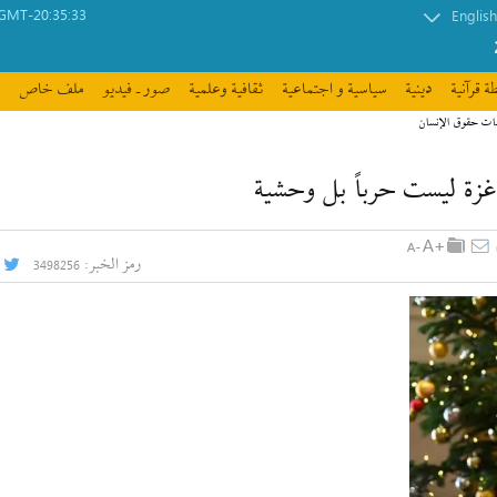
GMT-20:35:33
English
ة قرآنیة
دينية
سیاسیة و اجتماعیة
ثقافیة وعلمیة
صور ـ فيديو
ملف خاص
مات حقوق الإنسان
 غزة ليست حرباً بل وحشية
رمز الخبر:
3498256