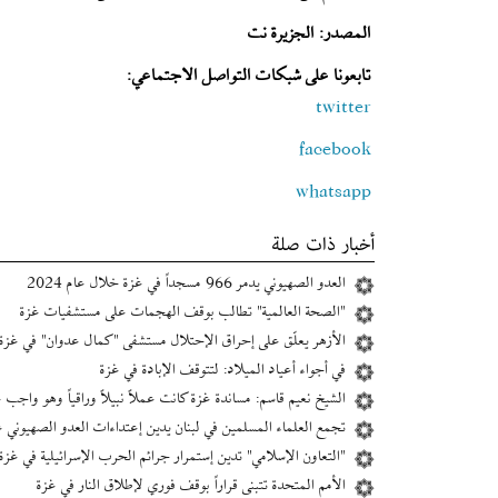
المصدر: الجزيرة نت
تابعونا على شبكات التواصل الاجتماعي:
twitter
facebook
whatsapp
أخبار ذات صلة
العدو الصهيوني يدمر 966 مسجداً في غزة خلال عام 2024
"الصحة العالمية" تطالب بوقف الهجمات على مستشفيات غزة
الأزهر يعلّق على إحراق الإحتلال مستشفى "كمال عدوان" في غزة
في أجواء أعياد الميلاد: لتتوقف الإبادة في غزة
الشيخ نعيم قاسم: ‫مساندة غزة كانت عملاً نبيلاً وراقياً وهو واجب ‫ع
تجمع العلماء المسلمين في لبنان يدين إعتداءات العدو الصهيوني ع
"التعاون الإسلامي" تدين إستمرار جرائم الحرب الإسرائيلية في غزة
الأمم المتحدة تتبنى قراراً بوقف فوري لإطلاق النار في غزة