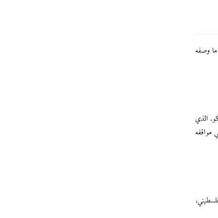
 ما وصفه
كو، الذي
أة في مواقفه
ع غزة بدعم أميركي، مما أسفر عن استشهاد وإصابة أكثر من 155 ألف فلسطيني،