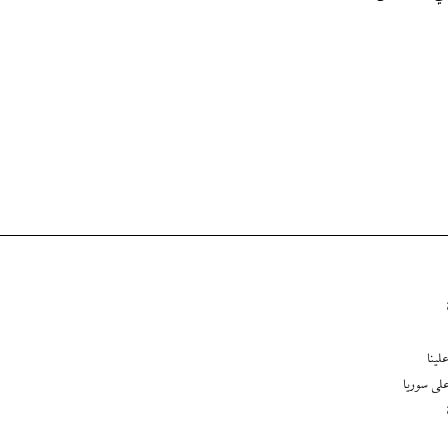
لينا
لى سوريا