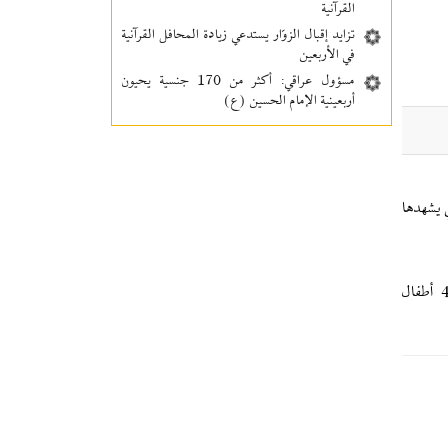
القرآنية
تزايد إقبال الزوّار يستدعي زيادة المحافل القرآنية
في الأربعين
مسؤول عراقي: أكثر من 170 جنسية يحيون
أربعينية الإمام الحسين (ع)
 يشهدها
الغارة الجوية الإسرائيلية، التي استهدفت منزلاً وسط مدينة غزة يوم الجمعة، وأسفرت عن مقتل 7 أشخاص بينهم 4 أطفال