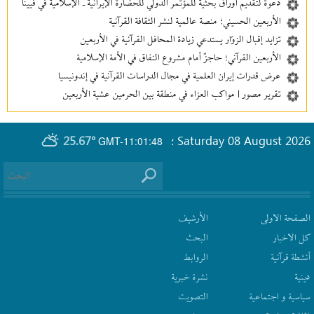
دعوة لتقديم أوراق بحثية للمؤتمر الدولي للحضارة الإيرانية ـ الإسلامية في فيينا
الأربعين الحسيني؛ منصة عالمية لنشر الثقافة القرآنية
تزايد إقبال الزوّار يستدعي زيادة المحافل القرآنية في الأربعين
الأربعين القرآني؛ حاجزٌ أمام مشروع النفاق في الأمة الإسلامية
عرض قدرات إيران العلمية في مجال الدراسات القرآنية في إندونيسيا
تقرير مصور | مواكب العزاء في منطقة بين‌ الحرمین عشية الأربعين
25.67°
Saturday 08 August 2026
GMT-11:01:48
؛
الصفحة الاولى
الأرشیف
كل الاخبار
البحث
أنشطة قرآنیة
الروابط
دينية
نشرة‌ خبریة
سیاسیة و اجتماعیة
التصويت