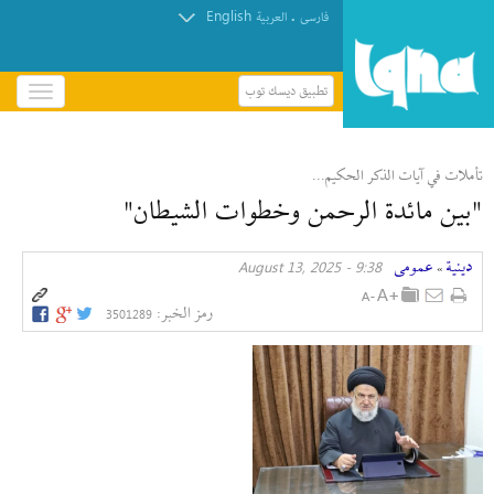
English
.
فارسی
العربیة
تطبيق ديسك توب
باز
و
بسته
کردن
تأملات في آيات الذكر الحكيم...
منو
"بين مائدة الرحمن وخطوات الشيطان"
دينية
عمومی
9:38 - August 13, 2025
»
رمز الخبر:
3501289