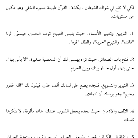
لكي لا تقع في شراك الشيطان ، يكشف القرآن طبيعة مسيره الخفي وهو مكون
من مستويات:
1. التزيين وتغيير الأسماء: حيث يلبس القبيح ثوب الحسن، فيسمّي الربا
"فائدة"، والتبرج "حرية"، والظلم "قوة".
2. فتح باب الصغائر: حيث تراه يهمس لك أن المعصية صغيرة، "لا بأس بها"،
حتى ينهار أول جدار بينك وبين الحرام.
3. التبرير والتسويغ: فنجده يضع على لسانك ألف عذر، فيقول لك "الله غفور
رحيم" وهو يريدك أن تتمادى.
4. الإلف والإدمان: حيث نجده يجعل الذنوب عندك عادة مألوفة، لا تنكرها
نفسك.
5. النقلة إلى الكبائر: فحين يضعف الحياء، تصبح القلوب مستعدة للجرائم