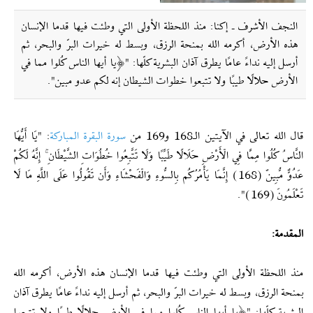
النجف الأشرف ـ إکنا: منذ اللحظة الأولى التي وطئت فيها قدما الإنسان
هذه الأرض، أكرمه الله بمنحة الرزق، وبسط له خيرات البرّ والبحر، ثم
أرسل إليه نداءً عامًا يطرق آذان البشرية كلّها: "﴿يا أيها الناس كُلوا مما في
الأرض حلالًا طيبًا ولا تتبعوا خطوات الشيطان إنه لكم عدو مبين".
قال الله تعالى في الآيتين الـ168 و169 من
سورة البقرة المباركة
: "يَا أَيُّهَا
النَّاسُ كُلُوا مِمَّا فِي الْأَرْضِ حَلَالًا طَيِّبًا وَلَا تَتَّبِعُوا خُطُوَاتِ الشَّيْطَانِ ۚ إِنَّهُ لَكُمْ
عَدُوٌّ مُّبِينٌ (168) إِنَّمَا يَأْمُرُكُم بِالسُّوءِ وَالْفَحْشَاءِ وَأَن تَقُولُوا عَلَى اللَّهِ مَا لَا
تَعْلَمُونَ (169)".
المقدمة:
منذ اللحظة الأولى التي وطئت فيها قدما الإنسان هذه الأرض، أكرمه الله
بمنحة الرزق، وبسط له خيرات البرّ والبحر، ثم أرسل إليه نداءً عامًا يطرق آذان
البشرية كلّها: "﴿يا أيها الناس كُلوا مما في الأرض حلالًا طيبًا ولا تتبعوا