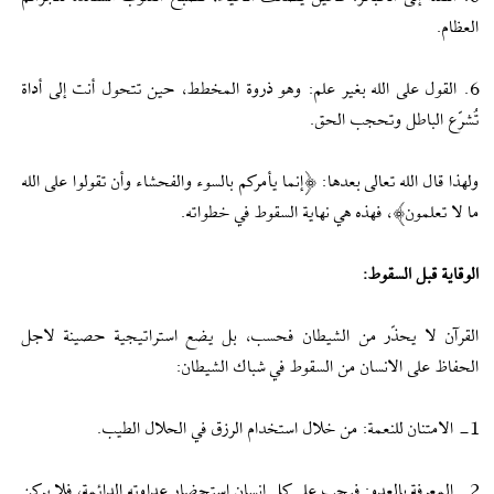
العظام.
6. القول على الله بغير علم: وهو ذروة المخطط، حين تتحول أنت إلى أداة
تُشرّع الباطل وتحجب الحق.
ولهذا قال الله تعالى بعدها: ﴿إنما يأمركم بالسوء والفحشاء وأن تقولوا على الله
ما لا تعلمون﴾، فهذه هي نهاية السقوط في خطواته.
الوقاية قبل السقوط:
القرآن لا يحذّر من الشيطان فحسب، بل يضع استراتيجية حصينة لاجل
الحفاظ على الانسان من السقوط في شباك الشيطان:
1- الامتنان للنعمة: من خلال استخدام الرزق في الحلال الطيب.
2- المعرفة بالعدو: فيجب على كل إنسان استحضار عداوته الدائمة، فلا يركن