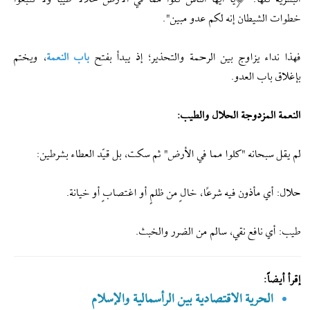
خطوات الشيطان إنه لكم عدو مبين".
فهذا نداء يزاوج بين الرحمة والتحذير؛ إذ يبدأ بفتح
باب النعمة
، ويختم
بإغلاق باب العدو.
النعمة المزدوجة الحلال والطيب:
لم يقل سبحانه "كلوا مما في الأرض" ثم سكت، بل قيّد العطاء بشرطين:
حلال: أي مأذون فيه شرعًا، خالٍ من ظلمٍ أو اغتصابٍ أو خيانة.
طيب: أي نافع نقي، سالم من الضرر والخبث.
إقرأ أيضاً:
الحرية الاقتصادية بين الرأسمالية والإسلام