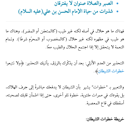
الصبر والصلاة صنوان لا يفترقان
شذرات من حياة الإمام الحسن بن علي(عليه السلام)
فهناك ما هو حلال في أصله لكنه غير طيب (كالمتعفن أو المضر)، وهناك ما
هو طيب في مظهره لكنه غير حلال (كالمغصوب أو المحرّم شرعًا). وتمام
النعمة لا يتحقق إلا إذا اجتمع الحلال والطيب معًا.
التحذير من العدو الأزلي: بعد أن يذكّرك بالرزق، يأتيك التحذير: ﴿ولا تتبعوا
خطوات الشيطان
﴾.
والتعبير بـ "خطوات" يشير بأن الشيطان لا يدفعك مباشرةً إلى جرف الهلاك،
بل يقودك في ممرات ملتوية، خطوة تلو أخرى، حتى إذا اطمأن قلبك لصحبته،
أسقطك في قاع المعصية.
خريطة خطوات الشيطان: