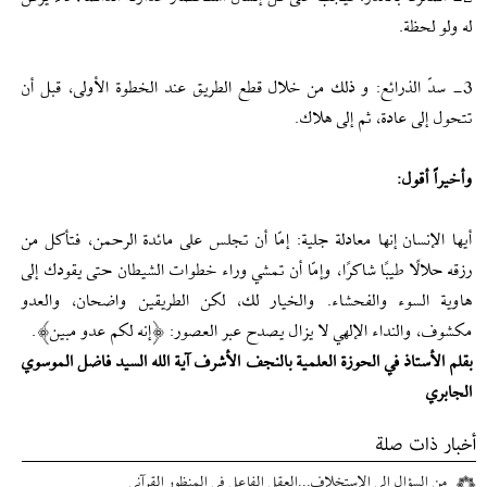
له ولو لحظة.
3- سدّ الذرائع: و ذلك من خلال قطع الطريق عند الخطوة الأولى، قبل أن
تتحول إلى عادة، ثم إلى هلاك.
وأخيراً أقول:
أيها الإنسان إنها معادلة جلية: إمّا أن تجلس على مائدة الرحمن، فتأكل من
رزقه حلالًا طيبًا شاكرًا، وإمّا أن تمشي وراء خطوات الشيطان حتى يقودك إلى
هاوية السوء والفحشاء. والخيار لك، لكن الطريقين واضحان، والعدو
مكشوف، والنداء الإلهي لا يزال يصدح عبر العصور: ﴿إنه لكم عدو مبين﴾.
بقلم الأستاذ في الحوزة العلمية بالنجف الأشرف آية الله السيد فاضل الموسوي
الجابري
أخبار ذات صلة
من السؤال إلى الإستخلاف...العقل الفاعل في المنظور القرآني