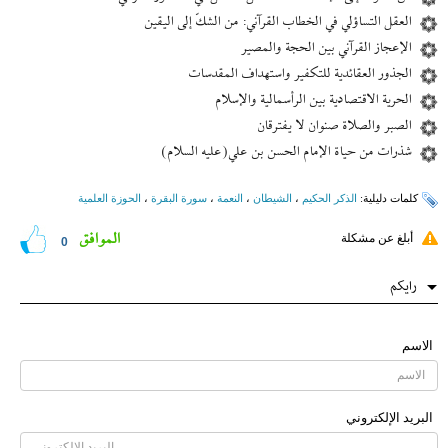
العقل التساؤلي في الخطاب القرآني: من الشكّ إلى اليقين
الإعجاز القرآني بين الحجة والمصير
الجذور العقائدية للتكفير واستهداف المقدسات
الحرية الاقتصادية بين الرأسمالية والإسلام
الصبر والصلاة صنوان لا يفترقان
شذرات من حياة الإمام الحسن بن علي(عليه السلام)
کلمات دلیلیة:
الذكر الحكيم
،
الشيطان
،
النعمة
،
سورة البقرة
،
الحوزة العلمية
الموافق
أبلغ عن مشكلة
0
رایکم
الاسم
البرید الإلکتروني