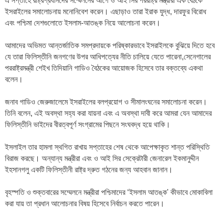
এ সপ্তাহে রাষ্ট্রপ্রধানদের সম্মেলনের আগে ও আই সির পররাষ্ট্র মন্ত্রীরা এক বৈঠকে
ইসরাইলের সমালোচনায় মনোনিবেশ করেন। এছাড়াও তারা ইরাক যুদ্ধ, দারফুর বিরোধ
এবং পশ্চিমা দেশগুলোতে ইসলাম-আতঙ্ক নিয়ে আলোচনা করেন।
আমাদের অভিমত আন্তর্জাতিক সমপ্রদায়কে পরিষ্কারভাবে ইসরাইলকে বুঝিয়ে দিতে হবে
যে তারা ফিলিস্তীনি জনগণের উপর আধিপত্যের নীতি চালিয়ে যেতে পারেনা,সেনেগালের
পররাষ্ট্রমন্ত্রী শেইখ তিদিয়ানি গাডিও বৈঠকের আয়োজক হিসেবে তার বক্তব্যে একথা
বলেন।
জনাব গাডিও জেরুজালেমে ইসরাইলের বলপ্রয়োগ ও সীমালংঘনের সমালোচনা করেন।
তিনি বলেন, এই অবস্থা সহ্য করা যায়না এবং এ অবস্থা দাবী করে আমরা যেন আমাদের
ফিলিস্তীনি ভাইদের বীরত্বপূর্ণ সংগ্রামের পিছনে সংঘবদ্ধ হয়ে থাকি।
ইসলাইল তার হামলা স্থগিত রাখায় সপ্তাহের শেষ থেকে আপেক্ষাকৃত শান্ত পরিস্থিতি
বিরাজ করছে। অন্যান্য মন্ত্রীরা এবং ও আই সির সেক্রেটারী জেনারেল ইকমানুদ্দীন
ইহসানগলু একটি ফিলিস্তীনী রাষ্ট্র দ্রুত গঠনের জন্য আহবান জানান।
বৃহস্পতি ও শুক্তবারের সম্মেলনে মন্ত্রীরা পশ্চিমাদের ‘ইসলাম আতঙ্ক' কীভাবে মোকাবিলা
করা যায় তা প্রধান আলোচনার বিষয় হিসেবে নির্বাচন করতে পারেন।