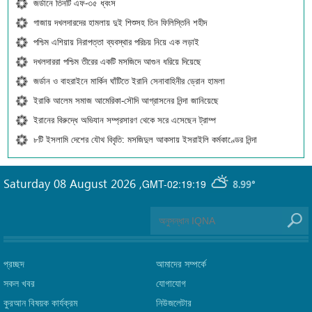
জর্ডানে তিনটি এফ-৩৫ ধ্বংস
গাজায় দখলদারদের হামলায় দুই শিশুসহ তিন ফিলিস্তিনি শহীদ
পশ্চিম এশিয়ায় নিরাপত্তা ব্যবস্থার পরিচয় নিয়ে এক লড়াই
দখলদাররা পশ্চিম তীরের একটি মসজিদে আগুন ধরিয়ে দিয়েছে
জর্ডান ও বাহরাইনে মার্কিন ঘাঁটিতে ইরানি সেনাবাহিনীর ড্রোন হামলা
ইরাকি আলেম সমাজ আমেরিকা-সৌদি আগ্রাসনের নিন্দা জানিয়েছে
ইরানের বিরুদ্ধে অভিযান সম্প্রসারণ থেকে সরে এসেছেন ট্রাম্প
৮টি ইসলামি দেশের যৌথ বিবৃতি: মসজিদুল আকসায় ইসরাইলি কর্মকাণ্ডের নিন্দা
Saturday 08 August 2026
,
GMT-02:19:19
8.99°
প্রচ্ছদ
আমাদের সম্পর্কে
সকল খবর
যোগাযোগ
কুরআন বিষয়ক কার্যক্রম
নিউজলেটার