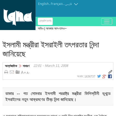
English
Français
.
.
فارسی
باز
ডেস্কটপ ভার্শন
و
অডিও | আবজার আল-হালওয়াজির কণ্ঠে "দোয়া তাওয়াস্সুল"
بسته
کردن
ইসলামী মন্ত্রীরা ইসরাইলী তৎপরতার নিন্দা
منو
জানিয়েছে
22:01 - March 11, 2008
আর্ন্তজাতিক
সাধারণ
1636737
সংবাদ:
ডাকার -- গত সোমবার ইসলামী পররাষ্ট্র মন্ত্রীরা ফিলিস্তীনী ভূখন্ডে
ইসরাইলের নতুন আক্রমণের তীব্র নিন্দা জানিয়েছে।