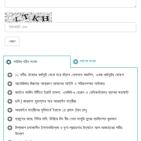
সর্বশেষ সংবাদ
সর্বাধিক পঠিত সংবাদ
১১ দলীয় ঐক্যের কর্মসূচি থেকে সরে দাঁড়াল খেলাফত মজলিস, একক কর্মসূচির ঘোষণা
আমেরিকার বিরুদ্ধে আক্রমণ আমাদের আইনি ও শরিয়তসম্মত অধিকার
জর্ডানে মার্কিন ঘাঁটিতে ইরানি হামলা: এমকিউ-৯ ড্রোন ও হেলিকপ্টারসহ ব্যাপক ক্ষয়ক্ষতি
ছবি | কারবালা মুয়াল্লার পথে আরবাঈন যাত্রীরা
আরবাইন যাত্রীদের সুবিধার্থে ইরাকে ১৪ র‍্যাম ট্রেন চালু
ফ্রান্সের কাছে গিনির দাবি: ফিরিয়ে দিন বীর নেতা সামুরি তুরের ব্যক্তিগত কুরআন
বিশ্বকাপ চলাকালীন ইসলামবিদ্বেষ ও ঘৃণা-প্রচারণার উত্থানে আল-আজহারের গভীর
উদ্বেগ