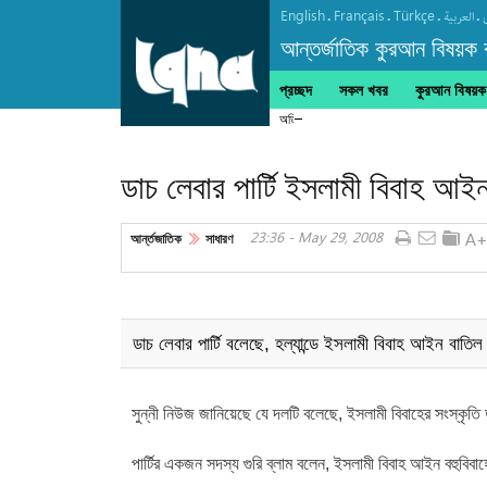
English
Français
Türkçe
.
.
.
.
العربیة
আন্তর্জাতিক কুরআন বিষয়ক বা
প্রচ্ছদ
সকল খবর
কুরআন বিষয়ক ক
অডিও | আবজার আল-হালওয়াজির কণ্ঠে "দোয়া তাওয়
ডাচ লেবার পার্টি ইসলামী বিবাহ আইন
23:36 - May 29, 2008
আর্ন্তজাতিক
সাধারণ
ডাচ লেবার পার্টি বলেছে, হল্যান্ডে ইসলামী বিবাহ আইন বাতিল 
সুন্নী নিউজ জানিয়েছে যে দলটি বলেছে, ইসলামী বিবাহের সংস্কৃতি
পার্টির একজন সদস্য গুরি ব্লাম বলেন, ইসলামী বিবাহ আইন বহুবি