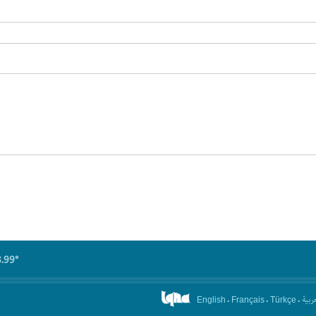
8.99°
.
.
.
عربیة
English
Français
Türkçe