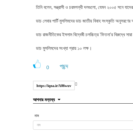
তিনি বলেন, সন্ত্রাসী ও চরমপন্থী দলগুলো, যেমন ২০০৫ সনে যাদ
ডাচ লেবার পার্টি মুসলিমদের ডাচ জাতীয় বিবাহ সংস্কৃতি অনুসরণে
ডাচ রাজনীতিকের ইসলাম বিদ্বেষী চলচ্চিত্র 'ফিতনা'র বিরুদ্ধে সা
ডাচ মুসলিমদের সংখ্যা প্রায় ১০ লক্ষ।
পছন্দ
0
https://iqna.ir/A06wuv
আপনার মন্তব্য
নাম