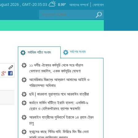
|
ugust 2026 ,
GMT-20:35:03
8.99°
আমাদের সম্পর্কে
যোগাযোগ
সর্বশেষ সংবাদ
সর্বাধিক পঠিত সংবাদ
১১ দলীয় ঐক্যের কর্মসূচি থেকে সরে দাঁড়াল
খেলাফত মজলিস, একক কর্মসূচির ঘোষণা
আমেরিকার বিরুদ্ধে আক্রমণ আমাদের আইনি ও
শরিয়তসম্মত অধিকার
ছবি | কারবালা মুয়াল্লার পথে আরবাঈন যাত্রীরা
জর্ডানে মার্কিন ঘাঁটিতে ইরানি হামলা: এমকিউ-৯
ড্রোন ও হেলিকপ্টারসহ ব্যাপক ক্ষয়ক্ষতি
আরবাইন যাত্রীদের সুবিধার্থে ইরাকে ১৪ র‍্যাম ট্রেন
চালু
ফ্রান্সের কাছে গিনির দাবি: ফিরিয়ে দিন বীর নেতা
সামুরি তুরের ব্যক্তিগত কুরআন