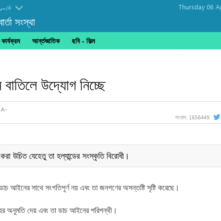
Thursday 06 A
فارسی
র্তা সংস্থা
ার্যক্রম
আর্ন্তজাতিক
ছবি‎ - ফিল্ম
াস্সুল"
 বাতিলে উদ্যোগ নিচ্ছে
1656449
সংবাদ:
করা উচিত যেহেতু তা হল্যান্ডের সংস্কৃতি বিরোধী।
 ডাচ আইনের সাথে সংগতিপূর্ণ নয় এবং তা জনগণের অসন্তষ্টি সৃষ্টি করেছে।
বাহের অনুমতি দেয় এবং তা ডাচ আইনের পরিপন্থী।