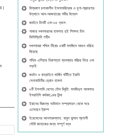
রে।
বিশ্বকাপ চলাকালীন ইসলামবিদ্বেষ ও ঘৃণা-প্রচারণার
উত্থানে আল-আজহারের গভীর উদ্বেগ
জর্ডানে তিনটি এফ-৩৫ ধ্বংস
গাজায় দখলদারদের হামলায় দুই শিশুসহ তিন
ফিলিস্তিনি শহীদ
দখলদাররা পশ্চিম তীরের একটি মসজিদে আগুন ধরিয়ে
দিয়েছে
পশ্চিম এশিয়ায় নিরাপত্তা ব্যবস্থার পরিচয় নিয়ে এক
লড়াই
্য
জর্ডান ও বাহরাইনে মার্কিন ঘাঁটিতে ইরানি
সেনাবাহিনীর ড্রোন হামলা
৮টি ইসলামি দেশের যৌথ বিবৃতি: মসজিদুল আকসায়
ইসরাইলি কর্মকাণ্ডের নিন্দা
ইরানের বিরুদ্ধে অভিযান সম্প্রসারণ থেকে সরে
এসেছেন ট্রাম্প
ইয়েমেনের আনসারুল্লাহ: বাবুল মান্দাব প্রণালী
সৌদি জাহাজের জন্য সম্পূর্ণ বন্ধ