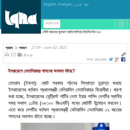
English
Français
.
.
فارسی
باز
ডেস্কটপ ভার্শন
و
সৌদি আরবের কুরআন প্রতিযোগিতার দ্বিতীয় দিনে ৩৩
بسته
প্রতিযোগীর অংশগ্রহণ
کردن
17:39 - June 02, 2021
منو
প্রচ্ছদ
সাধারণ
2612893
সংবাদ:
ইসরায়েলে নেতানিয়াহুর শাসনের অবসান ঘটছে?
তেহরান (ইকনা): জোট সরকার গঠনের সিদ্ধান্ত চূড়ান্ত করছে
ইসরায়েলের বর্তমান প্রধানমন্ত্রী বেনিয়ামিন নেতানিয়াহুর বিরোধীরা। ধারণা
করা হচ্ছে, ইসরায়েলের সেন্ট্রিস্ট পার্টির নেতা ইয়ার লাপিদ দেশটির স্থানীয়
সময় সকাল ১১টার (০৮:০০ জিএমটি) মধ্যে জোটটি উন্মোচন করবেন।
এতে করে দেশটির বর্তমান প্রধানমন্ত্রী বেনিয়ামিন নেতানিয়াহু ১২ বছরের
শাসনের অবসান ঘটতে যাচ্ছে।