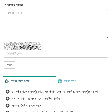
* আপনার মন্তব্য
সর্বশেষ সংবাদ
সর্বাধিক পঠিত সংবাদ
১১ দলীয় ঐক্যের কর্মসূচি থেকে সরে দাঁড়াল খেলাফত মজলিস, একক কর্মসূচির ঘোষণা
ছবি | কারবালা মুয়াল্লার পথে আরবাঈন যাত্রীরা
জর্ডানে তিনটি এফ-৩৫ ধ্বংস