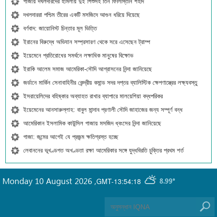
গাজায় দখলদারদের হামলায় দুই শিশুসহ তিন ফিলিস্তিনি শহীদ
দখলদাররা পশ্চিম তীরের একটি মসজিদে আগুন ধরিয়ে দিয়েছে
বর্ণবাদ: জায়োনিস্ট চিন্তার মূল ভিত্তি
ইরানের বিরুদ্ধে অভিযান সম্প্রসারণ থেকে সরে এসেছেন ট্রাম্প
ইয়েমেনে প্রতিরোধের সমর্থনে লক্ষাধিক মানুষের বিক্ষোভ
ইরাকি আলেম সমাজ আমেরিকা-সৌদি আগ্রাসনের নিন্দা জানিয়েছে
জর্ডানে মার্কিন সেনাবাহিনীর কেন্দ্রীয় কমান্ড সদর দপ্তর ব্যালিস্টিক ক্ষেপণাস্ত্রের লক্ষ্যবস্তু
ইসরায়েলিদের বহিষ্কার অব্যাহত রাখার ব্যাপারে মালয়েশিয়া বদ্ধপরিকর
ইয়েমেনের আনসারুল্লাহ: বাবুল মান্দাব প্রণালী সৌদি জাহাজের জন্য সম্পূর্ণ বন্ধ
আমেরিকান ইসলামিক কাউন্সিল গাজায় মসজিদ ধ্বংসের নিন্দা জানিয়েছে
গাজা: জন্মের আগেই যে প্রজন্ম ক্ষতিগ্রস্ত হচ্ছে
লেবাননের ভূখণ্ডগত অখণ্ডতা রক্ষা আমেরিকার সঙ্গে যুদ্ধবিরতি চুক্তির প্রথম শর্ত
Monday 10 August 2026
,
GMT-13:54:18
8.99°