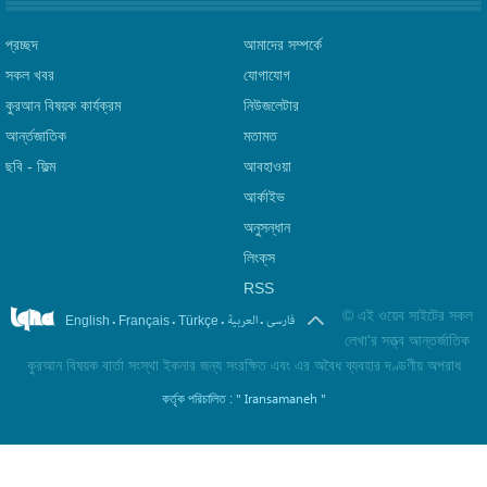
প্রচ্ছদ
আমাদের সম্পর্কে
সকল খবর
যোগাযোগ
কুরআন বিষয়ক কার্যক্রম
নিউজলেটার
আর্ন্তজাতিক
মতামত
ছবি‎ - ফিল্ম
আবহাওয়া
আর্কাইভ
অনুসন্ধান
লিংক্‌স
RSS
©
এই ওয়েব সাইটের সকল
.
.
.
.
فارسی
العربیة
English
Français
Türkçe
লেখা'র সত্ত্ব আন্তর্জাতিক
কুরআন বিষয়ক বার্তা সংস্থা ইকনার জন্য সংরক্ষিত এবং এর অবৈধ ব্যবহার দণ্ডণীয় অপরাধ
" Iransamaneh "
কর্তৃক পরিচালিত :