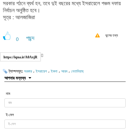
সরকার গঠনে ব্যর্থ হন, তবে দুই বছরের মধ্যে ইসরায়েলে পঞ্চম দফায়
নির্বাচন অনুষ্ঠিত হবে।
সূত্র : আলজাজিরা
ভুলের তথ্য
পছন্দ
0
https://iqna.ir/A0AxjR
ট্যাগ্সসমূহ:
،
،
،
،
সরকার
ইসরায়েল
ইকনা
আরব
নেতানিয়াহু
আপনার মন্তব্য
নাম
ই-মেল