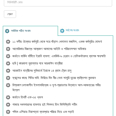
সর্বশেষ সংবাদ
সর্বাধিক পঠিত সংবাদ
১১ দলীয় ঐক্যের কর্মসূচি থেকে সরে দাঁড়াল খেলাফত মজলিস, একক কর্মসূচির ঘোষণা
আমেরিকার বিরুদ্ধে আক্রমণ আমাদের আইনি ও শরিয়তসম্মত অধিকার
জর্ডানে মার্কিন ঘাঁটিতে ইরানি হামলা: এমকিউ-৯ ড্রোন ও হেলিকপ্টারসহ ব্যাপক ক্ষয়ক্ষতি
ছবি | কারবালা মুয়াল্লার পথে আরবাঈন যাত্রীরা
আরবাইন যাত্রীদের সুবিধার্থে ইরাকে ১৪ র‍্যাম ট্রেন চালু
ফ্রান্সের কাছে গিনির দাবি: ফিরিয়ে দিন বীর নেতা সামুরি তুরের ব্যক্তিগত কুরআন
বিশ্বকাপ চলাকালীন ইসলামবিদ্বেষ ও ঘৃণা-প্রচারণার উত্থানে আল-আজহারের গভীর
উদ্বেগ
জর্ডানে তিনটি এফ-৩৫ ধ্বংস
গাজায় দখলদারদের হামলায় দুই শিশুসহ তিন ফিলিস্তিনি শহীদ
পশ্চিম এশিয়ায় নিরাপত্তা ব্যবস্থার পরিচয় নিয়ে এক লড়াই