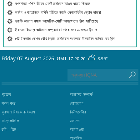
দখলদাররা পশ্চিম তীরের একটি মসজিদে আগুন ধরিয়ে দিয়েছে
জর্ডান ও বাহরাইনে মার্কিন ঘাঁটিতে ইরানি সেনাবাহিনীর ড্রোন হামলা
ইরাকি আলেম সমাজ আমেরিকা-সৌদি আগ্রাসনের নিন্দা জানিয়েছে
ইরানের বিরুদ্ধে অভিযান সম্প্রসারণ থেকে সরে এসেছেন ট্রাম্প
৮টি ইসলামি দেশের যৌথ বিবৃতি: মসজিদুল আকসায় ইসরাইলি কর্মকাণ্ডের নিন্দা
Friday 07 August 2026
,
GMT-17:20:20
8.99°
প্রচ্ছদ
আমাদের সম্পর্কে
সকল খবর
যোগাযোগ
কুরআন বিষয়ক কার্যক্রম
নিউজলেটার
আর্ন্তজাতিক
মতামত
ছবি‎ - ফিল্ম
আবহাওয়া
আর্কাইভ