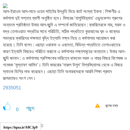
আল-ইয়াওম আস-সাবে ওয়েব সাইটের উদ্ধৃতি দিয়ে বার্তা সংস্থা ইকনা : শিক্ষণীয় এ
কর্মশালা দুই সপ্তাহ ব্যাপী অনুষ্ঠিত হবে। মিসরের ‘হাসুবিইয়্যাহ’ এড্যুকেশন গ্রুপের
অন্যতম প্রতিষ্ঠাতা উমার আল-জুন্দি এ সম্পর্কে জানিয়েছেন : ক্বারিদেরকে নাহু, সরফ ও
শুদ্ধ তেলাওয়াত পদ্ধতির সাথে পরিচিতি, সঠিক পদ্ধতিতে কুরআনের শব্দ ও বাক্যের
সমন্বয়ে ক্বারিদের সক্ষমতা বৃদ্ধি ইত্যাদি লক্ষ্য নিয়ে এ কর্মশালার আয়োজন করা
হয়েছে। তিনি বলেন : এছাড়া ওয়াকফ ও এবদেতা, বিভিন্ন পদ্ধতিতে তেলাওয়াতের
কারণ ইত্যাদি বিষয়েও পরিচিত করানো এ কর্মশালার লক্ষ্যসমূহের অন্যতম। উমার আল-
জুন্দি জানান : এ কর্মশালায় প্রশিক্ষকের দায়িত্বে থাকবেন সরফ ও নাহুর বিষয়ে বিশেষজ্ঞ ও
গবেষক ‘মুস্তাফা আমিন’। তিনি কায়রোর ‘দারুল উলুম’ বিশ্ববিদ্যালয় থেকে এ বিষয়ে
স্নাতক ডিগ্রি লাভ করেছেন। এছাড়া তিনি অনারবদেরকে আরবি শিক্ষা প্রদান
তত্পরতায়ও অংশ নেন।
2935051
ভুলের তথ্য
পছন্দ
0
https://iqna.ir/A0CJp9