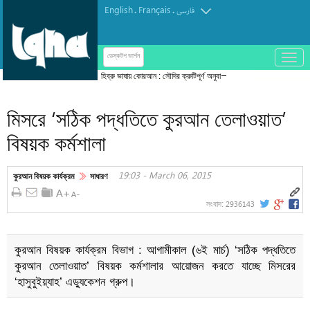
English
Français
.
.
فارسی
باز
ডেস্কটপ ভার্শন
و
হিব্রু ভাষায় কোরআন : সৌদির ক্রুটিপূর্ণ অনুবাদ শোধরাতে
بسته
মিসরীয় উদ্যোগ
کردن
মিসরে ‘সঠিক পদ্ধতিতে কুরআন তেলাওয়াত’
منو
বিষয়ক কর্মশালা
19:03 - March 06, 2015
কুরআন বিষয়ক কার্যক্রম
সাধারণ
2936143
সংবাদ:
কুরআন বিষয়ক কার্যক্রম বিভাগ : আগামীকাল (৬ই মার্চ) ‘সঠিক পদ্ধতিতে
কুরআন তেলাওয়াত’ বিষয়ক কর্মশালার আয়োজন করতে যাচ্ছে মিসরের
‘হাসুবুইয়্যাহ’ এড্যুকেশন গ্রুপ।