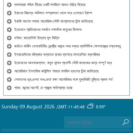
দখলদাররা পশ্চিম তীরের একটি মসজিদে আগুন ধরিয়ে দিয়েছে
ইরানের বিরুদ্ধে অভিযান সম্প্রসারণ থেকে সরে এসেছেন ট্রাম্প
ইরাকি আলেম সমাজ আমেরিকা-সৌদি আগ্রাসনের নিন্দা জানিয়েছে
ইয়েমেনে প্রতিরোধের সমর্থনে লক্ষাধিক মানুষের বিক্ষোভ
বর্ণবাদ: জায়োনিস্ট চিন্তার মূল ভিত্তি
জর্ডানে মার্কিন সেনাবাহিনীর কেন্দ্রীয় কমান্ড সদর দপ্তর ব্যালিস্টিক ক্ষেপণাস্ত্রের লক্ষ্যবস্তু
ইসরায়েলিদের বহিষ্কার অব্যাহত রাখার ব্যাপারে মালয়েশিয়া বদ্ধপরিকর
ইয়েমেনের আনসারুল্লাহ: বাবুল মান্দাব প্রণালী সৌদি জাহাজের জন্য সম্পূর্ণ বন্ধ
আমেরিকান ইসলামিক কাউন্সিল গাজায় মসজিদ ধ্বংসের নিন্দা জানিয়েছে
লেবাননের ভূখণ্ডগত অখণ্ডতা রক্ষা আমেরিকার সঙ্গে যুদ্ধবিরতি চুক্তির প্রথম শর্ত
গাজা: জন্মের আগেই যে প্রজন্ম ক্ষতিগ্রস্ত হচ্ছে
Sunday 09 August 2026
,
GMT-11:45:48
8.99°