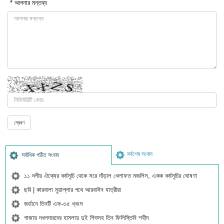
* আপনার মন্তব্য
সর্বশেষ সংবাদ
সর্বাধিক পঠিত সংবাদ
১১ দলীয় ঐক্যের কর্মসূচি থেকে সরে দাঁড়াল খেলাফত মজলিস, একক কর্মসূচির ঘোষণা
ছবি | কারবালা মুয়াল্লার পথে আরবাঈন যাত্রীরা
জর্ডানে তিনটি এফ-৩৫ ধ্বংস
গাজায় দখলদারদের হামলায় দুই শিশুসহ তিন ফিলিস্তিনি শহীদ