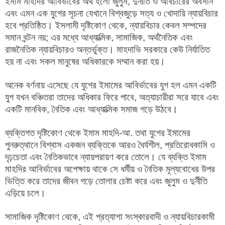
ইমাম মাহদির আবির্ভাবের অর্থ হলো জুলুম, দুর্নীতি ও অবিচারের অবসান
এবং এমন এক যুগের সূচনা যেখানে বিশ্বজুড়ে সত্য ও খোদায়ি ন্যায়বিচার
হবে প্রতিষ্ঠিত। ইসলামী দৃষ্টিকোণ থেকে, ন্যায়বিচার কেবল সম্পদের
সমান বন্টন নয়; এর মধ্যে আধ্যাত্মিক, সামাজিক, অর্থনৈতিক এবং
রাজনৈতিক ন্যায়বিচারও অন্তর্ভুক্ত। মাহদাভি সরকারে কেউ নির্যাতিত
হয় না এবং সকল মানুষের অধিকারকে সম্মান করা হয়।
অনেক বর্ণনায় এসেছে যে যুগের ইমামের আবির্ভাবের যুগ হল এমন একটি
যুগ যখন বঞ্চিতরা তাদের অধিকার ফিরে পাবে, অত্যাচারীরা সরে যাবে এবং
একটি মানবিক, নৈতিক এবং আধ্যাত্মিক সমাজ গড়ে উঠবে।
ব্যক্তিগত দৃষ্টিকোণ থেকে ইমাম মাহদি-আ. তথা যুগের ইমামের
পুনরুত্থানে বিশ্বাস একজন ব্যক্তিকে আরও ধৈর্যশীল, প্রতিরোধকামি ও
দৃঢ়চেতা এবং নৈতিকভাবে ন্যায়পরায়ণ করে তোলে। যে ব্যক্তি ইমাম
মাহদির আবির্ভাবের অপেক্ষায় থাকে সে ধর্মীয় ও নৈতিক মূল্যবোধের উপর
ভিত্তি করে তাদের জীবন গড়ে তোলার চেষ্টা করে এবং জুলুম ও দুর্নীতি
এড়িয়ে চলে।
সামাজিক দৃষ্টিকোণ থেকে, এই প্রত্যাশা সংস্কারবাদী ও ন্যায়বিচারকামী