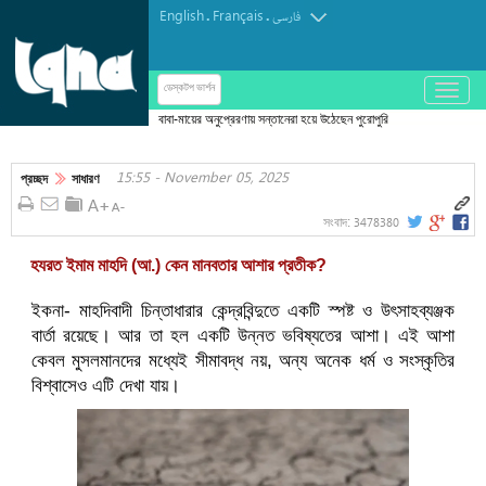
English
Français
.
.
فارسی
باز
ডেস্কটপ ভার্শন
و
বাবা-মায়ের অনুপ্রেরণায় সন্তানেরা হয়ে উঠেছেন পুরোপুরি
بسته
হাফেজ
کردن
15:55 - November 05, 2025
منو
প্রচ্ছদ
সাধারণ
3478380
সংবাদ:
হযরত ইমাম মাহদি (আ.) কেন মানবতার আশার প্রতীক?
ইকনা- মাহদিবাদী চিন্তাধারার কেন্দ্রবিন্দুতে একটি স্পষ্ট ও উৎসাহব্যঞ্জক
বার্তা রয়েছে। আর তা হল একটি উন্নত ভবিষ্যতের আশা। এই আশা
কেবল মুসলমানদের মধ্যেই সীমাবদ্ধ নয়, অন্য অনেক ধর্ম ও সংস্কৃতির
বিশ্বাসেও এটি দেখা যায়।