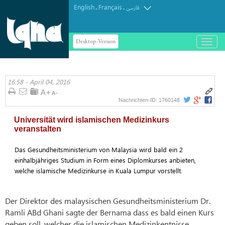
English
Français
.
.
فارسی
Desktop-Version
باز
و
بسته
کردن
16:58 - April 04, 2016
منو
1760148
Nachrichten-ID:
Universität wird islamischen Medizinkurs
veranstalten
Das Gesundheitsministerium von Malaysia wird bald ein 2
einhalbjähriges Studium in Form eines Diplomkurses anbieten,
welche islamische Medizinkurse in Kuala Lumpur vorstellt.
Der Direktor des malaysischen Gesundheitsministerium Dr.
Ramli ABd Ghani sagte der Bernama dass es bald einen Kurs
geben soll, welcher die islamischen Medizinkentnisse