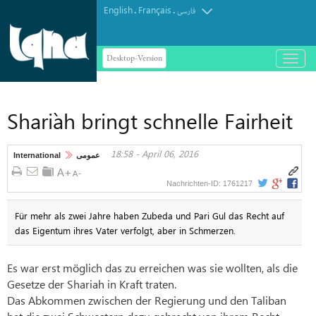
English
Français
.
.
فارسی
Desktop-Version
باز
و
بسته
کردن
Shari`ah bringt schnelle Fairheit
منو
18:58 - April 06, 2016
International
عمومی
1761217
Nachrichten-ID:
Für mehr als zwei Jahre haben Zubeda und Pari Gul das Recht auf
das Eigentum ihres Vater verfolgt, aber in Schmerzen.
Es war erst möglich das zu erreichen was sie wollten, als die
Gesetze der Shariah in Kraft traten.
Das Abkommen zwischen der Regierung und den Taliban