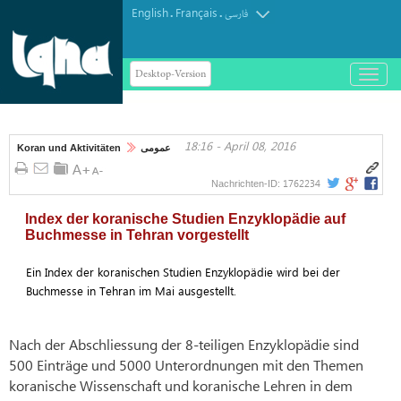
English
Français
.
.
فارسی
Desktop-Version
باز
و
بسته
کردن
18:16 - April 08, 2016
منو
Koran und Aktivitäten
عمومی
1762234
Nachrichten-ID:
Index der koranische Studien Enzyklopädie auf
Buchmesse in Tehran vorgestellt
Ein Index der koranischen Studien Enzyklopädie wird bei der
Buchmesse in Tehran im Mai ausgestellt.
Nach der Abschliessung der 8-teiligen Enzyklopädie sind
500 Einträge und 5000 Unterordnungen mit den Themen
koranische Wissenschaft und koranische Lehren in dem