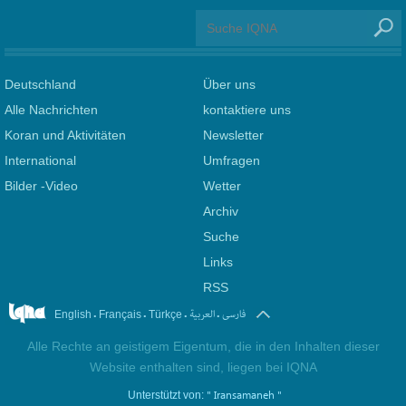
Deutschland
Über uns
Alle Nachrichten
kontaktiere uns
Koran und Aktivitäten
Newsletter
International
Umfragen
Bilder -Video
Wetter
Archiv
Suche
Links
RSS
.
.
.
.
فارسی
العربیة
English
Français
Türkçe
Alle Rechte an geistigem Eigentum, die in den Inhalten dieser
Website enthalten sind, liegen bei IQNA
" Iransamaneh "
Unterstützt von: