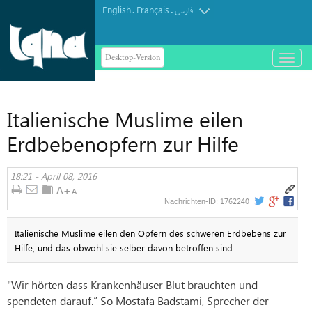
English
Français
.
.
فارسی
Desktop-Version
باز
و
بسته
کردن
Italienische Muslime eilen
منو
Erdbebenopfern zur Hilfe
18:21 - April 08, 2016
1762240
Nachrichten-ID:
Italienische Muslime eilen den Opfern des schweren Erdbebens zur
Hilfe, und das obwohl sie selber davon betroffen sind.
"Wir hörten dass Krankenhäuser Blut brauchten und
spendeten darauf.” So Mostafa Badstami, Sprecher der