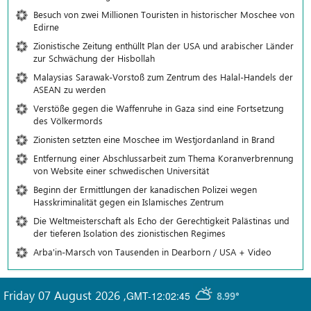
Besuch von zwei Millionen Touristen in historischer Moschee von
Edirne
Zionistische Zeitung enthüllt Plan der USA und arabischer Länder
zur Schwächung der Hisbollah
Malaysias Sarawak-Vorstoß zum Zentrum des Halal-Handels der
ASEAN zu werden
Verstöße gegen die Waffenruhe in Gaza sind eine Fortsetzung
des Völkermords
Zionisten setzten eine Moschee im Westjordanland in Brand
Entfernung einer Abschlussarbeit zum Thema Koranverbrennung
von Website einer schwedischen Universität
Beginn der Ermittlungen der kanadischen Polizei wegen
Hasskriminalität gegen ein Islamisches Zentrum
Die Weltmeisterschaft als Echo der Gerechtigkeit Palästinas und
der tieferen Isolation des zionistischen Regimes
Arba'in-Marsch von Tausenden in Dearborn / USA + Video
Friday 07 August 2026
,
GMT-12:02:45
8.99°