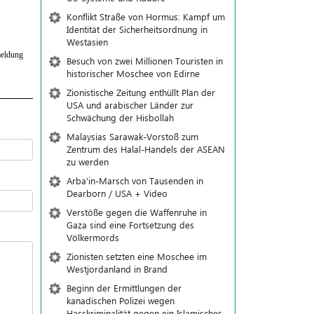
Konflikt Straße von Hormus: Kampf um
Identität der Sicherheitsordnung in
Westasien
eldung
Besuch von zwei Millionen Touristen in
historischer Moschee von Edirne
Zionistische Zeitung enthüllt Plan der
USA und arabischer Länder zur
Schwächung der Hisbollah
Malaysias Sarawak-Vorstoß zum
Zentrum des Halal-Handels der ASEAN
zu werden
Arba'in-Marsch von Tausenden in
Dearborn / USA + Video
Verstöße gegen die Waffenruhe in
Gaza sind eine Fortsetzung des
Völkermords
Zionisten setzten eine Moschee im
Westjordanland in Brand
Beginn der Ermittlungen der
kanadischen Polizei wegen
Hasskriminalität gegen ein Islamisches