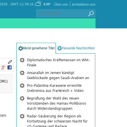
|
2026 ,
GMT-11:59:16
8.99°
Über uns
kontaktiere uns
Meist gesehene Titel
Neueste Nachrichten
Diplomatisches Kräftemessen im WM-
Finale
Ansarallah im Jemen kündigt
Seeblockade gegen Saudi-Arabien an
(DRC)
Pro-Palästina-Karawane erreichte
Srebrenica aus Frankreich + Video
Begrüßung der Wahl des neuen
Vorsitzenden des Hamas-Politbüros
durch Widerstandsgruppen
onen
Radar-Säuberung der Region als
Fortsetzung der schwarzen Nacht für
US-Systeme und Radare