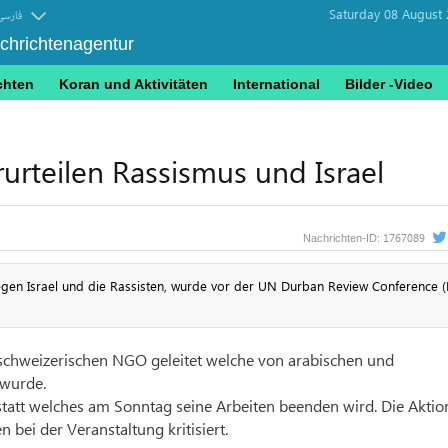
Saturday 08 August 
فارسی
achrichtenagentur
chten
Koran und Aktivitäten
International
Bilder -Video
rteilen Rassismus und Israel
1767089
Nachrichten-ID:
egen Israel und die Rassisten, wurde vor der UN Durban Review Conference 
schweizerischen NGO geleitet welche von arabischen und
 wurde.
 statt welches am Sonntag seine Arbeiten beenden wird. Die Akti
 bei der Veranstaltung kritisiert.