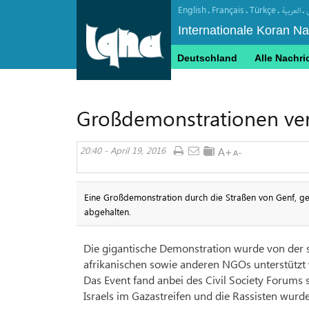
English
Français
Türkçe
.
.
.
.
العربیة
Internationale Koran N
Deutschland
Alle Nachri
Großdemonstrationen veru
20:40 - April 19, 2016
Eine Großdemonstration durch die Straßen von Genf, g
abgehalten.
Die gigantische Demonstration wurde von der 
afrikanischen sowie anderen NGOs unterstützt
Das Event fand anbei des Civil Society Forums
Israels im Gazastreifen und die Rassisten wurden