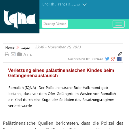
English
Français
.
.
فارسی
Desktop-Version
باز
و
بسته
کردن
23:40 - November 25, 2023
منو
Home
عمومی
3009448
Nachrichten-ID:
Verletzung eines palästinensischen Kindes beim
Gefangenenaustausch
Ramallah (IQNA)- Der Palästinensische Rote Halbmond gab
bekannt, dass vor dem Ofer-Gefängnis im Westen von Ramallah
ein Kind durch eine Kugel der Soldaten des Besatzungsregimes
verletzt wurde.
Palästinensische Quellen berichteten, dass die Polizei des