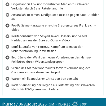
Eingeständnis US- und zionistischer Medien zu schweren
Verlusten durch Irans Raketenangriffe
Ansarallah im Jemen kündigt Seeblockade gegen Saudi-Arabien
an
Pro-Palästina-Karawane erreichte Srebrenica aus Frankreich +
Video
Rezitationsduett von Seyyed Javad Hosseini und Saeed
Haddadian aus der Sure ad-Duha + Video
Konflikt Straße von Hormus: Kampf um Identität der
Sicherheitsordnung in Westasien
Begrüßung der Wahl des neuen Vorsitzenden des Hamas-
Politbüros durch Widerstandsgruppen
Schule des Märtyreroberhaupts fordert Verwandlung des
Glaubens in zivilisatorisches Projekt
Warum ein libanesischer Christ den Iran versteht
Radar-Säuberung der Region als Fortsetzung der schwarzen
Nacht für US-Systeme und Radare
Thursday 06 August 2026
,
GMT-15:49:26
8.99°