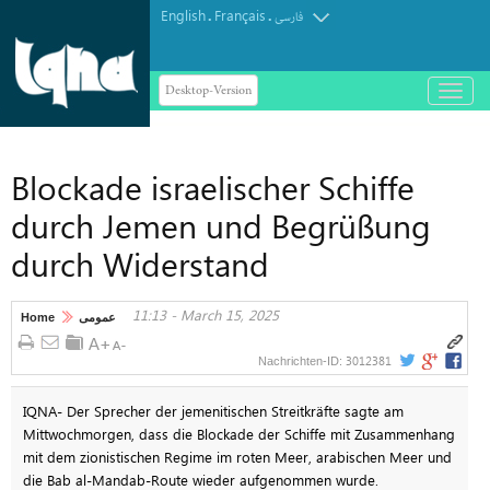
English
Français
.
.
فارسی
Desktop-Version
باز
و
بسته
کردن
Blockade israelischer Schiffe
منو
durch Jemen und Begrüßung
durch Widerstand
11:13 - March 15, 2025
Home
عمومی
3012381
Nachrichten-ID:
IQNA- Der Sprecher der jemenitischen Streitkräfte sagte am
Mittwochmorgen, dass die Blockade der Schiffe mit Zusammenhang
mit dem zionistischen Regime im roten Meer, arabischen Meer und
die Bab al-Mandab-Route wieder aufgenommen wurde.