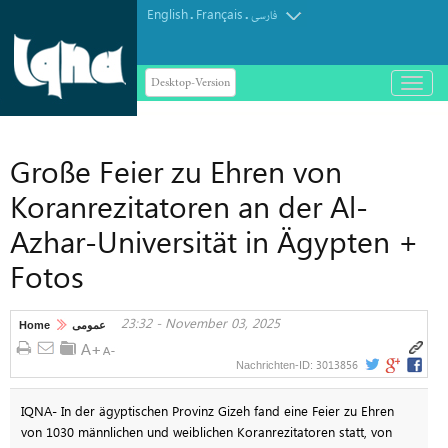
English
Français
.
.
فارسی
Desktop-Version
باز
و
بسته
کردن
Große Feier zu Ehren von
منو
Koranrezitatoren an der Al-
Azhar-Universität in Ägypten +
Fotos
23:32 - November 03, 2025
Home
عمومی
3013856
Nachrichten-ID:
IQNA- In der ägyptischen Provinz Gizeh fand eine Feier zu Ehren
von 1030 männlichen und weiblichen Koranrezitatoren statt, von