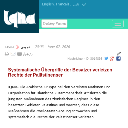
English
Français
.
.
فارسی
Desktop-Version
باز
و
بسته
کردن
20:03 - June 07, 2026
منو
Home
عمومی
3014893
Nachrichten-ID:
Systematische Übergriffe der Besatzer verletzen
Rechte der Palästinenser
IQNA- Die Arabische Gruppe bei den Vereinten Nationen und
Organisation für Islamische Zusammenarbeit kritisierten die
jüngsten Maßnahmen des zionistischen Regimes in den
besetzten Gebieten Palästinas und warnten, dass diese
Maßnahmen die Zwei-Staaten-Lösung schwächen und
systematisch die Rechte der Palästinenser verletzen.