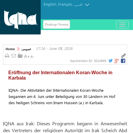
English
Français
.
.
فارسی
Desktop-Version
باز
و
بسته
کردن
17:16 - June 08, 2026
منو
Home
عمومی
3014899
Nachrichten-ID:
Eröffnung der Internationalen Koran-Woche in
Karbala
IQNA- Die Aktivitäten der Internationalen Koran-Woche
begannen am 6. Juni unter Beteiligung von 30 Ländern im Hof
des heiligen Schreins von Imam Hussein (a.) in Karbala.
IQNA aus Irak: Dieses Programm begann in Anwesenheit
des Vertreters der religiösen Autorität im Irak Scheich Abd