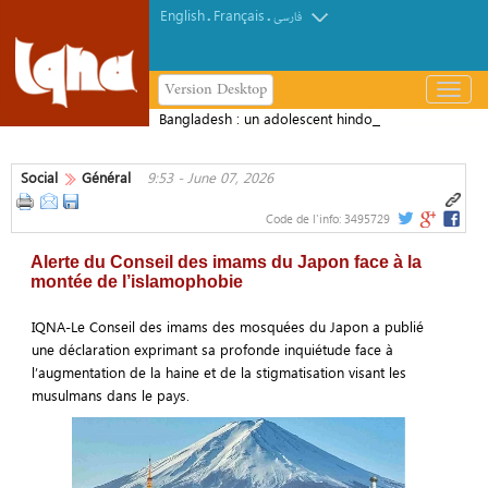
English
Français
.
.
فارسی
Version Desktop
باز
و
Bangladesh : un adolescent hindou
بسته
arrêté après une publication jugée
کردن
offensante envers la Kaaba
Social
Général
9:53 - June 07, 2026
منو
Code de l'info:
3495729
Alerte du Conseil des imams du Japon face à la
montée de l’islamophobie
IQNA-Le Conseil des imams des mosquées du Japon a publié
une déclaration exprimant sa profonde inquiétude face à
l’augmentation de la haine et de la stigmatisation visant les
musulmans dans le pays.