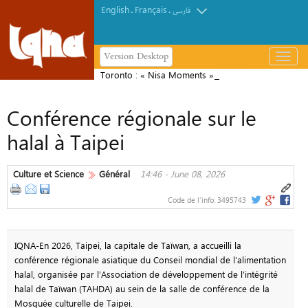
English
Français
.
.
فارسی
Version Desktop
باز
و
Toronto : « Nisa Moments », un
بسته
nouvel espace de rencontre pour les
کردن
Conférence régionale sur le
musulmanes francophones
منو
halal à Taipei
Culture et Science
Général
14:46 - June 08, 2026
Code de l'info:
3495743
IQNA-En 2026, Taipei, la capitale de Taïwan, a accueilli la
conférence régionale asiatique du Conseil mondial de l’alimentation
halal, organisée par l’Association de développement de l’intégrité
halal de Taïwan (TAHDA) au sein de la salle de conférence de la
Mosquée culturelle de Taipei.