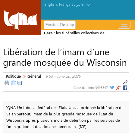
English
Français
.
.
فارسی
Version Desktop
باز
و
Gaza : les funérailles collectives de
بسته
112 martyrs bouleversent la
کردن
Libération de l’imam d’une
population
منو
grande mosquée du Wisconsin
Politique
Général
6:53 - June 20, 2026
Code de l'info:
3495847
IQNA-Un tribunal fédéral des États-Unis a ordonné la libération de
Salah Sarsour, imam de la plus grande mosquée de l’État du
Wisconsin, après plusieurs mois de détention par les services de
l’immigration et des douanes américains (ICE).