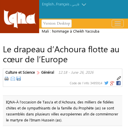
English
Français
.
.
فارسی
Version Desktop
باز
و
Mali : hommage à Cheikh Yacouba
بسته
Guindo, fondateur de la mosquée
کردن
Le drapeau d’Achoura flotte au
Malimag
منو
cœur de l’Europe
Culture et Science
Général
12:18 - June 26, 2026
Code de l'info:
3495914
IQNA-À l’occasion de Tasu'a et d’Achoura, des milliers de fidèles
chiites et de sympathisants de la famille du Prophète (as) se sont
rassemblés dans plusieurs villes européennes afin de commémorer
le martyre de l’Imam Hussein (as).