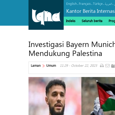
English
Français
Türkçe
.
.
.
.
العربیة
Kantor Berita Interna
Indeks
Seluruh berita
Pro
Investigasi Bayern Muni
Mendukung Palestina
Laman
Umum
11:29 - October 22, 2023