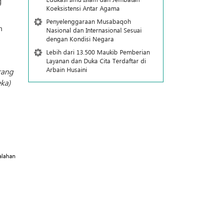
g
Koeksistensi Antar Agama
Penyelenggaraan Musabaqoh
h
Nasional dan Internasional Sesuai
dengan Kondisi Negara
Lebih dari 13.500 Maukib Pemberian
Layanan dan Duka Cita Terdaftar di
Arbain Husaini
rang
ka)
alahan