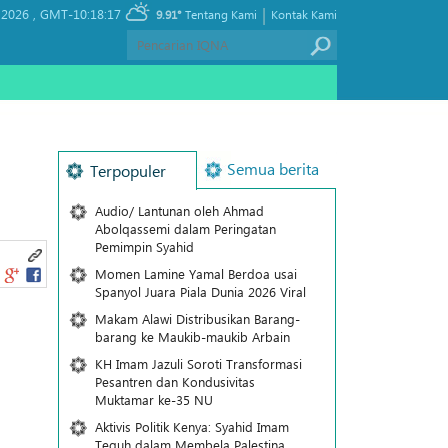
|
 2026 ,
GMT-10:18:17
9.91°
Tentang Kami
Kontak Kami
Semua berita
Terpopuler
Audio/ Lantunan oleh Ahmad
Abolqassemi dalam Peringatan
Pemimpin Syahid
Momen Lamine Yamal Berdoa usai
Spanyol Juara Piala Dunia 2026 Viral
Makam Alawi Distribusikan Barang-
barang ke Maukib-maukib Arbain
KH Imam Jazuli Soroti Transformasi
Pesantren dan Kondusivitas
Muktamar ke-35 NU
Aktivis Politik Kenya: Syahid Imam
Teguh dalam Membela Palestina