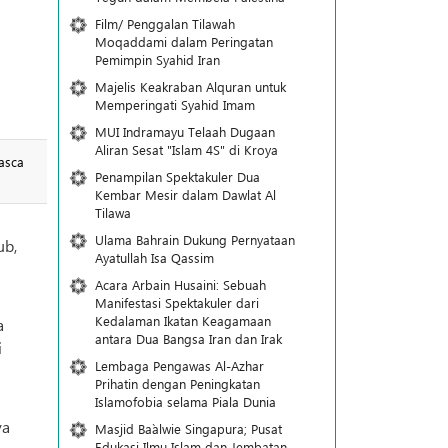
Film/ Penggalan Tilawah
Moqaddami dalam Peringatan
Pemimpin Syahid Iran
Majelis Keakraban Alquran untuk
Memperingati Syahid Imam
MUI Indramayu Telaah Dugaan
Aliran Sesat "Islam 4S" di Kroya
asca
Penampilan Spektakuler Dua
Kembar Mesir dalam Dawlat Al
Tilawa
Ulama Bahrain Dukung Pernyataan
ub,
Ayatullah Isa Qassim
Acara Arbain Husaini: Sebuah
Manifestasi Spektakuler dari
Kedalaman Ikatan Keagamaan
a
antara Dua Bangsa Iran dan Irak
i
Lembaga Pengawas Al-Azhar
Prihatin dengan Peningkatan
Islamofobia selama Piala Dunia
ya
Masjid Ba`alwie Singapura; Pusat
Edukasi Ilmu Islam dan Jembatan