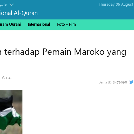
Thursday 06 August
فارسی
sional Al-Quran
gram Qurani
Internasional
Foto - Film
ch terhadap Pemain Maroko yang
3479098
Berita ID: