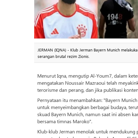
JERMAN (IQNA) - Klub Jerman Bayern Munich melakukan
serangan brutal rezim Zionis.
Menurut Iqna, mengutip Al-Youm7, dalam keter
mengatakan Noussair Mazraoui telah meyakinka
terorisme dan perang, dan jika publikasi kon
Pernyataan itu menambahkan: "Bayern Munic
untuk menyeimbangkan berbagai budaya, terutam
skuad Bayern Munich, namun saat ini absen kar
bersama timnas Maroko".
Klub-klub Jerman menolak untuk mendukung p