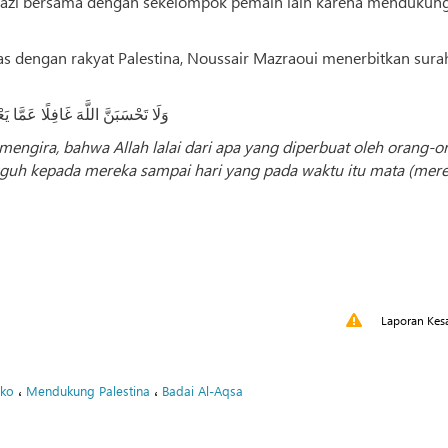
azi bersama dengan sekelompok pemain lain karena mendukun
tas dengan rakyat Palestina, Noussair Mazraoui menerbitkan sura
وَلَا تَحْسَبَنَّ اللَّهَ غَافِلًا عَمَّا ي
engira, bahwa Allah lalai dari apa yang diperbuat oleh orang-o
guh kepada mereka sampai hari yang pada waktu itu mata (mere
Laporan Kes
،
،
ko
Mendukung Palestina
Badai Al-Aqsa