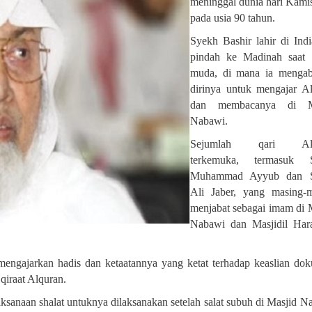
meninggal dunia hari Kami
pada usia 90 tahun
.
Syekh Bashir lahir di Ind
pindah ke Madinah saat 
muda, di mana ia mengab
dirinya untuk mengajar A
dan membacanya di M
Nabawi
.
Sejumlah qari Alq
terkemuka, termasuk 
Muhammad Ayyub dan 
Ali Jaber, yang masing-
menjabat sebagai imam di 
Nabawi dan Masjidil Har
 mengajarkan hadis dan ketaatannya yang ketat terhadap keaslian do
qiraat Alquran.
sanaan shalat untuknya dilaksanakan setelah salat subuh di Masjid N