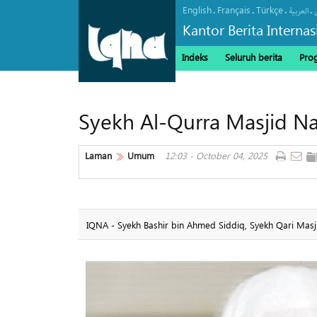
English
Français
Türkçe
.
.
.
.
العربیة
Kantor Berita Interna
Indeks
Seluruh berita
Pro
Syekh Al-Qurra Masjid Na
Laman
Umum
12:03 - October 04, 2025
IQNA - Syekh Bashir bin Ahmed Siddiq, Syekh Qari Masj