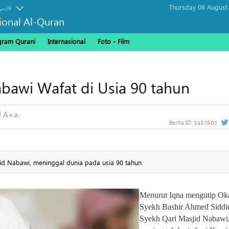
Thursday 06 August
فارسی
sional Al-Quran
gram Qurani
Internasional
Foto - Film
bawi Wafat di Usia 90 tahun
3482802
Berita ID:
id Nabawi, meninggal dunia pada usia 90 tahun.
Menurut Iqna mengutip Ok
Syekh Bashir Ahmed Siddi
Syekh Qari Masjid Nabawi