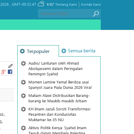
|
 2026 ,
GMT-00:31:47
9.91°
Tentang Kami
Kontak Kami
Semua berita
Terpopuler
Audio/ Lantunan oleh Ahmad
Abolqassemi dalam Peringatan
Pemimpin Syahid
Momen Lamine Yamal Berdoa usai
Spanyol Juara Piala Dunia 2026 Viral
Makam Alawi Distribusikan Barang-
barang ke Maukib-maukib Arbain
KH Imam Jazuli Soroti Transformasi
Pesantren dan Kondusivitas
az,
Muktamar ke-35 NU
q,
Aktivis Politik Kenya: Syahid Imam
,
Teguh dalam Membela Palestina