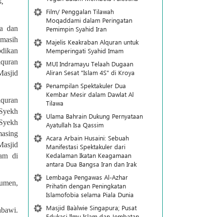
s,
Film/ Penggalan Tilawah
Moqaddami dalam Peringatan
ia dan
Pemimpin Syahid Iran
masih
Majelis Keakraban Alquran untuk
Memperingati Syahid Imam
dikan
lquran
MUI Indramayu Telaah Dugaan
Aliran Sesat "Islam 4S" di Kroya
asjid
Penampilan Spektakuler Dua
Kembar Mesir dalam Dawlat Al
uran
Tilawa
Syekh
Ulama Bahrain Dukung Pernyataan
Syekh
Ayatullah Isa Qassim
masing
Acara Arbain Husaini: Sebuah
Masjid
Manifestasi Spektakuler dari
Kedalaman Ikatan Keagamaan
am di
antara Dua Bangsa Iran dan Irak
Lembaga Pengawas Al-Azhar
kumen,
Prihatin dengan Peningkatan
Islamofobia selama Piala Dunia
Masjid Ba`alwie Singapura; Pusat
abawi.
Edukasi Ilmu Islam dan Jembatan