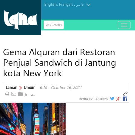
English
Français
.
.
فارسی
Versi Desktop
باز
و
بسته
کردن
Gema Alquran dari Restoran
منو
Penjual Sandwich di Jantung
kota New York
Laman
Umum
6:16 - October 16, 2024
3480928
Berita ID: