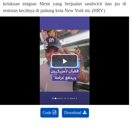
kelakuan imigran Mesir yang berjualan sandwich dan jus di
restoran kecilnya di jantung kota New York ini
.
(HRY)
Play
Video
Code
Download