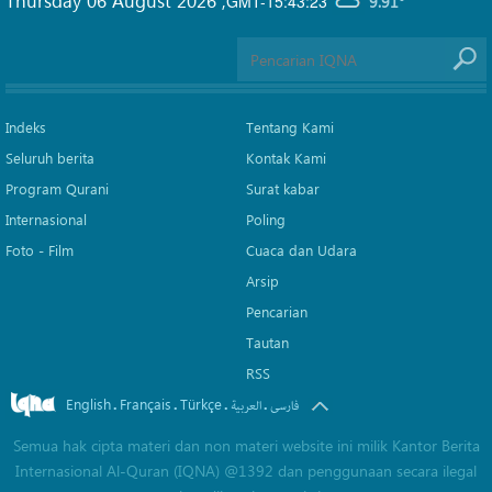
Thursday 06 August 2026
,
GMT-15:43:23
9.91°
Indeks
Tentang Kami
Seluruh berita
Kontak Kami
Program Qurani
Surat kabar
Internasional
Poling
Foto - Film
Cuaca dan Udara
Arsip
Pencarian
Tautan
RSS
English
Français
Türkçe
.
.
.
.
فارسی
العربیة
Semua hak cipta materi dan non materi website ini milik Kantor Berita
Internasional Al-Quran (IQNA) @1392 dan penggunaan secara ilegal