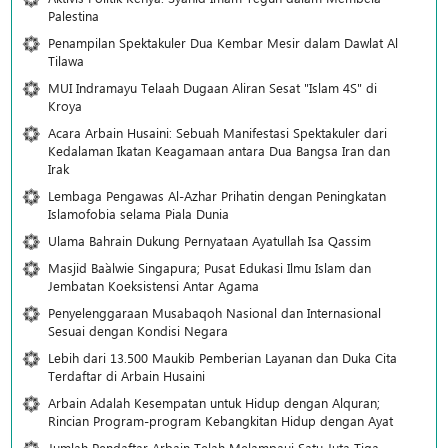
Palestina
Penampilan Spektakuler Dua Kembar Mesir dalam Dawlat Al
Tilawa
MUI Indramayu Telaah Dugaan Aliran Sesat "Islam 4S" di
Kroya
Acara Arbain Husaini: Sebuah Manifestasi Spektakuler dari
Kedalaman Ikatan Keagamaan antara Dua Bangsa Iran dan
Irak
Lembaga Pengawas Al-Azhar Prihatin dengan Peningkatan
Islamofobia selama Piala Dunia
Ulama Bahrain Dukung Pernyataan Ayatullah Isa Qassim
Masjid Ba`alwie Singapura; Pusat Edukasi Ilmu Islam dan
Jembatan Koeksistensi Antar Agama
Penyelenggaraan Musabaqoh Nasional dan Internasional
Sesuai dengan Kondisi Negara
Lebih dari 13.500 Maukib Pemberian Layanan dan Duka Cita
Terdaftar di Arbain Husaini
Arbain Adalah Kesempatan untuk Hidup dengan Alquran;
Rincian Program-program Kebangkitan Hidup dengan Ayat
Jumlah Pendaftar Arbain Telah Melampaui Satu Juta Tiga