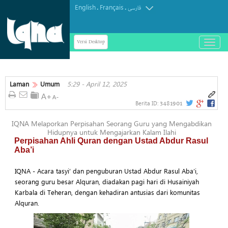
English
Français
.
.
فارسی
Versi Desktop
باز
و
بسته
کردن
منو
Laman
Umum
5:29 - April 12, 2025
3481901
Berita ID:
IQNA Melaporkan Perpisahan Seorang Guru yang Mengabdikan
Hidupnya untuk Mengajarkan Kalam Ilahi
Perpisahan Ahli Quran dengan Ustad Abdur Rasul
Aba’i
IQNA - Acara tasyi’ dan penguburan Ustad Abdur Rasul Aba’i,
seorang guru besar Alquran, diadakan pagi hari di Husainiyah
Karbala di Teheran, dengan kehadiran antusias dari komunitas
Alquran.