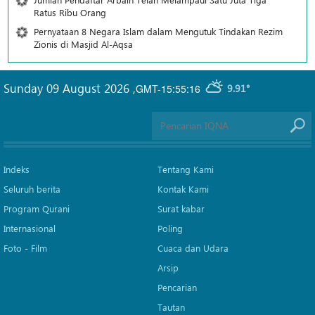
Ratus Ribu Orang
Pernyataan 8 Negara Islam dalam Mengutuk Tindakan Rezim
Zionis di Masjid Al-Aqsa
Sunday 09 August 2026
,
GMT-15:55:16
9.91°
Indeks
Tentang Kami
Seluruh berita
Kontak Kami
Program Qurani
Surat kabar
Internasional
Poling
Foto - Film
Cuaca dan Udara
Arsip
Pencarian
Tautan