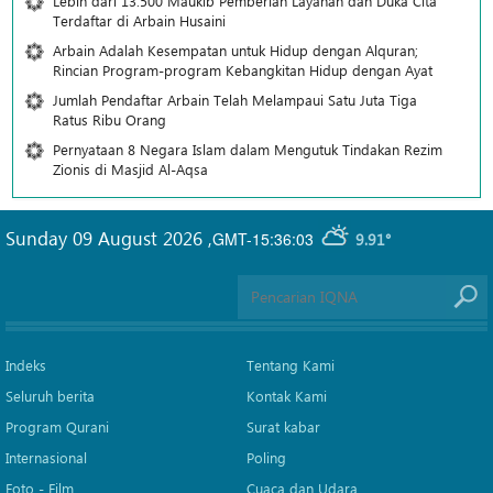
Lebih dari 13.500 Maukib Pemberian Layanan dan Duka Cita
Terdaftar di Arbain Husaini
Arbain Adalah Kesempatan untuk Hidup dengan Alquran;
Rincian Program-program Kebangkitan Hidup dengan Ayat
Jumlah Pendaftar Arbain Telah Melampaui Satu Juta Tiga
Ratus Ribu Orang
Pernyataan 8 Negara Islam dalam Mengutuk Tindakan Rezim
Zionis di Masjid Al-Aqsa
Sunday 09 August 2026
,
GMT-15:36:03
9.91°
Indeks
Tentang Kami
Seluruh berita
Kontak Kami
Program Qurani
Surat kabar
Internasional
Poling
Foto - Film
Cuaca dan Udara