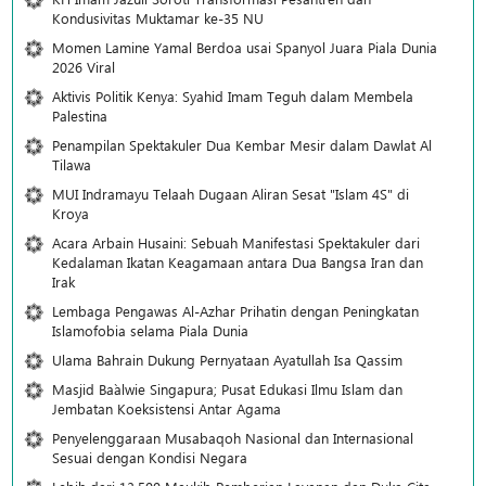
Kondusivitas Muktamar ke-35 NU
Momen Lamine Yamal Berdoa usai Spanyol Juara Piala Dunia
2026 Viral
Aktivis Politik Kenya: Syahid Imam Teguh dalam Membela
Palestina
Penampilan Spektakuler Dua Kembar Mesir dalam Dawlat Al
Tilawa
MUI Indramayu Telaah Dugaan Aliran Sesat "Islam 4S" di
Kroya
Acara Arbain Husaini: Sebuah Manifestasi Spektakuler dari
Kedalaman Ikatan Keagamaan antara Dua Bangsa Iran dan
Irak
Lembaga Pengawas Al-Azhar Prihatin dengan Peningkatan
Islamofobia selama Piala Dunia
Ulama Bahrain Dukung Pernyataan Ayatullah Isa Qassim
Masjid Ba`alwie Singapura; Pusat Edukasi Ilmu Islam dan
Jembatan Koeksistensi Antar Agama
Penyelenggaraan Musabaqoh Nasional dan Internasional
Sesuai dengan Kondisi Negara