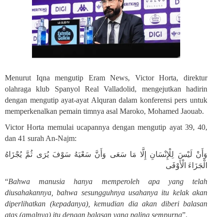
Menurut Iqna mengutip Eram News, Victor Horta, direktur
olahraga klub Spanyol Real Valladolid, mengejutkan hadirin
dengan mengutip ayat-ayat Alquran dalam konferensi pers untuk
memperkenalkan pemain timnya asal Maroko, Mohamed Jaouab
.
Victor Horta memulai ucapannya dengan mengutip ayat 39, 40,
dan 41 surah An-Najm:
وَأَنْ لَيْسَ لِلْإِنْسَانِ إِلَّا مَا سَعَى وَأَنَّ سَعْيَهُ سَوْفَ يُرَى ثُمَّ يُجْزَاهُ
الْجَزَاءَ الْأَوْفَى
“
Bahwa manusia hanya memperoleh apa yang telah
diusahakannya,
bahwa sesungguhnya usahanya itu kelak akan
diperlihatkan (kepadanya),
kemudian dia akan diberi balasan
atas (amalnya) itu dengan balasan yang paling sempurna
”.