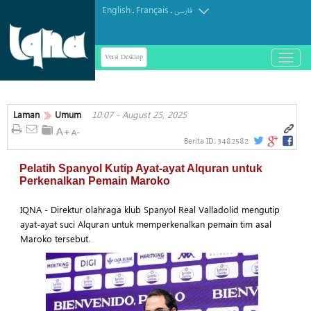
English
Français
.
.
فارسی
Versi Desktop
باز
و
بسته
کردن
منو
Laman
Umum
10:07 - August 25, 2025
3482582
Berita ID:
Pelatih Spanyol Kutip Ayat-ayat Alquran untuk
Perkenalkan Pemain Maroko
IQNA - Direktur olahraga klub Spanyol Real Valladolid mengutip
ayat-ayat suci Alquran untuk memperkenalkan pemain tim asal
Maroko tersebut.