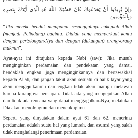
وَإِنْ يُرِيدُوا أَنْ يَخْدَعُوكَ فَإِنَّ حَسْبَكَ اللَّهُ هُوَ الَّذِي أَيَّدَكَ بِنَصْرِهِ
وَبِالْمُؤْمِنِينَ
“
Jika mereka hendak menipumu, sesungguhnya cukuplah Allah
(menjadi Pelindung) bagimu. Dialah yang memperkuat kamu
dengan pertolongan-Nya dan dengan (dukungan) orang-orang
mukmin
”.
Ayat-ayat ini ditujukan kepada Nabi (saw): Jika musuh
menginginkan perdamaian dan pendekatan yang damai,
hendaklah engkau juga menginginkannya dan bertawakkal
kepada Allah, dan jangan takut akan sesuatu di balik layar yang
akan mengejutkanmu dan engkau tidak akan mampu melawan
karena kurangnya persiapan. Tidak ada yang mengejutkan Allah
dan tidak ada rencana yang dapat menggagalkan-Nya, melainkan
Dia akan menolongmu dan mencukupimu
.
Seperti yang dinyatakan dalam ayat 61 dan 62, menerima
perdamaian adalah suatu hal yang lumrah, dan asumsi yang salah
tidak menghalangi penerimaan perdamaian
.