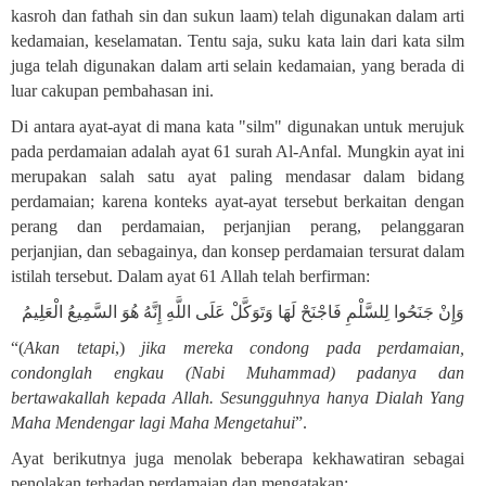
kasroh dan fathah sin dan sukun laam) telah digunakan dalam arti
kedamaian, keselamatan. Tentu saja, suku kata lain dari kata silm
juga telah digunakan dalam arti selain kedamaian, yang berada di
luar cakupan pembahasan ini
.
Di antara ayat-ayat di mana kata "silm" digunakan untuk merujuk
pada perdamaian adalah ayat 61 surah Al-Anfal. Mungkin ayat ini
merupakan salah satu ayat paling mendasar dalam bidang
perdamaian; karena konteks ayat-ayat tersebut berkaitan dengan
perang dan perdamaian, perjanjian perang, pelanggaran
perjanjian, dan sebagainya, dan konsep perdamaian tersurat dalam
istilah tersebut. Dalam ayat 61 Allah telah berfirman:
وَإِنْ جَنَحُوا لِلسَّلْمِ فَاجْنَحْ لَهَا وَتَوَكَّلْ عَلَى اللَّهِ إِنَّهُ هُوَ السَّمِيعُ الْعَلِيمُ
“(
Akan tetapi
,)
jika mereka condong pada perdamaian,
condonglah engkau (Nabi Muhammad) padanya dan
bertawakallah kepada Allah. Sesungguhnya hanya Dialah Yang
Maha Mendengar lagi Maha Mengetahui
”.
Ayat berikutnya juga menolak beberapa kekhawatiran sebagai
penolakan terhadap perdamaian dan mengatakan: