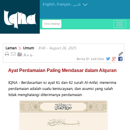
English
Français
.
.
فارسی
Versi Desktop
باز
و
بسته
کردن
منو
Laman
Umum
8:46 - August 26, 2025
3482590
Berita ID:
Ayat Perdamaian Paling Mendasar dalam Alquran
IQNA - Berdasarkan isi ayat 61 dan 62 surah Al-Anfal, menerima
perdamaian adalah suatu keniscayaan, dan asumsi yang salah
tidak menghalangi diterimanya perdamaian.