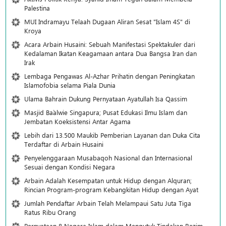
Palestina
MUI Indramayu Telaah Dugaan Aliran Sesat "Islam 4S" di
Kroya
Acara Arbain Husaini: Sebuah Manifestasi Spektakuler dari
Kedalaman Ikatan Keagamaan antara Dua Bangsa Iran dan
Irak
Lembaga Pengawas Al-Azhar Prihatin dengan Peningkatan
Islamofobia selama Piala Dunia
Ulama Bahrain Dukung Pernyataan Ayatullah Isa Qassim
Masjid Ba`alwie Singapura; Pusat Edukasi Ilmu Islam dan
Jembatan Koeksistensi Antar Agama
Lebih dari 13.500 Maukib Pemberian Layanan dan Duka Cita
Terdaftar di Arbain Husaini
Penyelenggaraan Musabaqoh Nasional dan Internasional
Sesuai dengan Kondisi Negara
Arbain Adalah Kesempatan untuk Hidup dengan Alquran;
Rincian Program-program Kebangkitan Hidup dengan Ayat
Jumlah Pendaftar Arbain Telah Melampaui Satu Juta Tiga
Ratus Ribu Orang
Pernyataan 8 Negara Islam dalam Mengutuk Tindakan Rezim