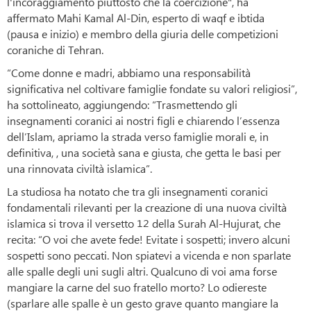
l'incoraggiamento piuttosto che la coercizione", ha
affermato Mahi Kamal Al-Din, esperto di waqf e ibtida
(pausa e inizio) e membro della giuria delle competizioni
coraniche di Tehran.
“Come donne e madri, abbiamo una responsabilità
significativa nel coltivare famiglie fondate su valori religiosi”,
ha sottolineato, aggiungendo: “Trasmettendo gli
insegnamenti coranici ai nostri figli e chiarendo l’essenza
dell’Islam, apriamo la strada verso famiglie morali e, in
definitiva, , una società sana e giusta, che getta le basi per
una rinnovata civiltà islamica”.
La studiosa ha notato che tra gli insegnamenti coranici
fondamentali rilevanti per la creazione di una nuova civiltà
islamica si trova il versetto 12 della Surah Al-Hujurat, che
recita: “O voi che avete fede! Evitate i sospetti; invero alcuni
sospetti sono peccati. Non spiatevi a vicenda e non sparlate
alle spalle degli uni sugli altri. Qualcuno di voi ama forse
mangiare la carne del suo fratello morto? Lo odiereste
(sparlare alle spalle è un gesto grave quanto mangiare la