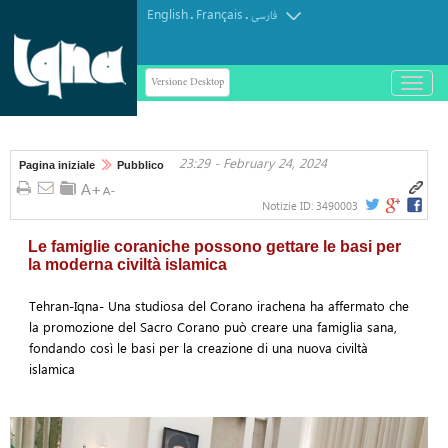
English
Français
.
.
فارسی
Versione Desktop
باز
و
بسته
کردن
23:29 - February 24, 2024
منو
Pagina iniziale
Pubblico
Notizie ID:
3490003
Le famiglie coraniche possono gettare le basi per
la moderna civiltà islamica
Tehran-Iqna- Una studiosa del Corano irachena ha affermato che
la promozione del Sacro Corano può creare una famiglia sana,
fondando così le basi per la creazione di una nuova civiltà
islamica