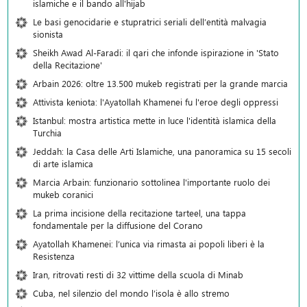
islamiche e il bando all'hijab
Le basi genocidarie e stupratrici seriali dell’entità malvagia
sionista
Sheikh Awad Al-Faradi: il qari che infonde ispirazione in 'Stato
della Recitazione'
Arbain 2026: oltre 13.500 mukeb registrati per la grande marcia
Attivista keniota: l'Ayatollah Khamenei fu l'eroe degli oppressi
Istanbul: mostra artistica mette in luce l'identità islamica della
Turchia
Jeddah: la Casa delle Arti Islamiche, una panoramica su 15 secoli
di arte islamica
Marcia Arbain: funzionario sottolinea l'importante ruolo dei
mukeb coranici
La prima incisione della recitazione tarteel, una tappa
fondamentale per la diffusione del Corano
Ayatollah Khamenei: l’unica via rimasta ai popoli liberi è la
Resistenza
Iran, ritrovati resti di 32 vittime della scuola di Minab
Cuba, nel silenzio del mondo l’isola è allo stremo