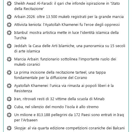
Sheikh Awad Al-Faradi: il qari che infonde ispirazione in 'Stato
della Recitazione'
Arbain 2026: oltre 13.500 mukeb registrati per la grande marcia
Attivista keniota: l'Ayatollah Khamenei fu l'eroe degli oppressi
Istanbul: mostra artistica mette in luce l'identità islamica della
Turchia
Jeddah: la Casa delle Arti Islamiche, una panoramica su 15 secoli
di arte islamica
Marcia Arbain: funzionario sottolinea l'importante ruolo dei
mukeb coranici
La prima incisione della recitazione tarteel, una tappa
fondamentale per la diffusione del Corano
Ayatollah Khamenei: l’unica via rimasta ai popoli liberi è la
Resistenza
Iran, ritrovati resti di 32 vittime della scuola di Minab
Cuba, nel silenzio del mondo l’isola è allo stremo
Un milione e 813.188 pellegrini da 172 Paesi sono entrati in Iraq
per l’Arbaeen
Skopje: al via quarta edizione competizioni coraniche dei Balcani