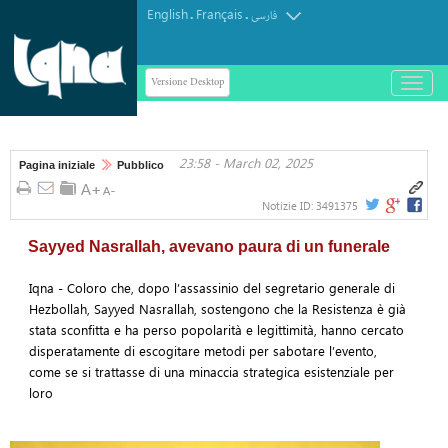
English
Français
.
.
فارسی
Versione Desktop
باز
و
بسته
کردن
23:58 - March 02, 2025
منو
Pagina iniziale
Pubblico
Notizie ID:
3491375
Sayyed Nasrallah, avevano paura di un funerale
Iqna - Coloro che, dopo l’assassinio del segretario generale di
Hezbollah, Sayyed Nasrallah, sostengono che la Resistenza è già
stata sconfitta e ha perso popolarità e legittimità, hanno cercato
disperatamente di escogitare metodi per sabotare l’evento,
come se si trattasse di una minaccia strategica esistenziale per
loro