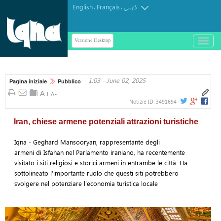
English
Français
.
.
فارسی
Versione Desktop
باز
و
بسته
کردن
1:03 - June 02, 2025
منو
Pagina iniziale
Pubblico
Notizie ID:
3491694
Iran, chiese armene potenziali attrazioni turistiche
Iqna - Geghard Mansooryan, rappresentante degli
armeni di Isfahan nel Parlamento iraniano, ha recentemente
visitato i siti religiosi e storici armeni in entrambe le città. Ha
sottolineato l’importante ruolo che questi siti potrebbero
svolgere nel potenziare l’economia turistica locale