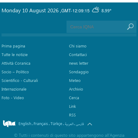
Monday 10 August 2026
,
GMT-12:09:15
8.99°
Prima pagina
Chi siamo
Tutte le notizie
Contattaci
Attività Coranica
news letter
Socio – Politico
Sondaggio
Scientifico - Culturali
Meteo
Internazionale
Archivio
Foto - Video
Cerca
Link
RSS
English
Français
Türkçe
.
.
.
.
فارسی
العربیة
©
Tutti i contenuti di questo sito appartengono all'Agenzia