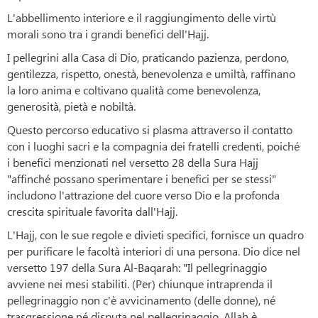
L'abbellimento interiore e il raggiungimento delle virtù
morali sono tra i grandi benefici dell'Hajj.
I pellegrini alla Casa di Dio, praticando pazienza, perdono,
gentilezza, rispetto, onestà, benevolenza e umiltà, raffinano
la loro anima e coltivano qualità come benevolenza,
generosità, pietà e nobiltà.
Questo percorso educativo si plasma attraverso il contatto
con i luoghi sacri e la compagnia dei fratelli credenti, poiché
i benefici menzionati nel versetto 28 della Sura Hajj
"affinché possano sperimentare i benefici per se stessi"
includono l'attrazione del cuore verso Dio e la profonda
crescita spirituale favorita dall'Hajj.
L'Hajj, con le sue regole e divieti specifici, fornisce un quadro
per purificare le facoltà interiori di una persona. Dio dice nel
versetto 197 della Sura Al-Baqarah: "Il pellegrinaggio
avviene nei mesi stabiliti. (Per) chiunque intraprenda il
pellegrinaggio non c'è avvicinamento (delle donne), né
trasgressione né disputa nel pellegrinaggio. Allah è