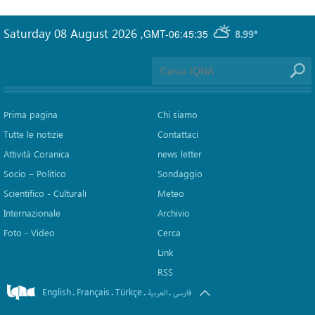
Saturday 08 August 2026
,
GMT-06:45:35
8.99°
Prima pagina
Chi siamo
Tutte le notizie
Contattaci
Attività Coranica
news letter
Socio – Politico
Sondaggio
Scientifico - Culturali
Meteo
Internazionale
Archivio
Foto - Video
Cerca
Link
RSS
English
Français
Türkçe
.
.
.
.
فارسی
العربیة