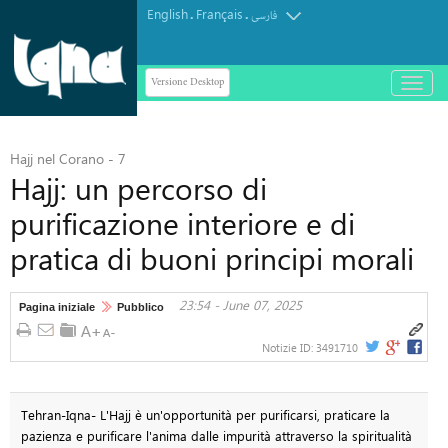
English
Français
.
.
فارسی
Versione Desktop
باز
و
بسته
کردن
Hajj nel Corano - 7
منو
Hajj: un percorso di
purificazione interiore e di
pratica di buoni principi morali
23:54 - June 07, 2025
Pagina iniziale
Pubblico
Notizie ID:
3491710
Tehran-Iqna- L'Hajj è un'opportunità per purificarsi, praticare la
pazienza e purificare l'anima dalle impurità attraverso la spiritualità