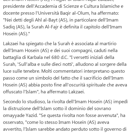
presidente dell'Accademia di Scienze e Cultura Islamiche e
docente presso l'Università Baqir al-Olum, ha affermato:
"Nei detti degli Ahl al-Bayt (AS), in particolare dell'Imam
Sadiq (AS), la Surah Al-Fajr è definita il capitolo dell'Imam
Hosein (AS)."
Lakzaei ha spiegato che la Surah è associata al martirio
dell'Imam Hosein (AS) e dei suoi compagni, caduti nella
battaglia di Karbala nel 680 d.C. "I versetti iniziali della
Surah, 'Sull'alba e sulle dieci notti', alludono al sorgere della
luce sulle tenebre. Molti commentatori interpretano questo
passo come un simbolo del fatto che il sacrificio dell'Imam
Hosein (AS) abbia posto fine all'oscurità spirituale che aveva
offuscato l'Islam", ha affermato Lakzaei.
Secondo lo studioso, la rivolta dell'Imam Hosein (AS) impedì
la distruzione dell'Islam sotto il dominio del sovrano
omayyade Yazid. "Se questa rivolta non fosse avvenuta", ha
osservato, "come lo stesso Imam Hosein (AS) aveva
avvertito, l'Islam sarebbe andato perduto sotto il governo di