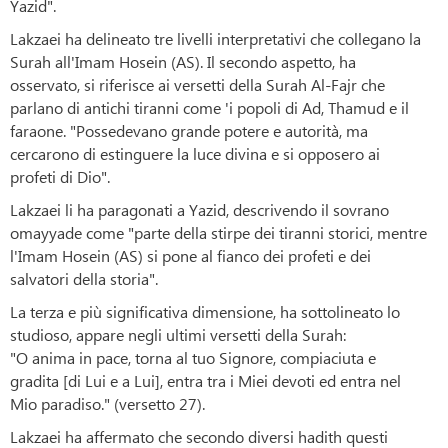
Yazid".
Lakzaei ha delineato tre livelli interpretativi che collegano la
Surah all'Imam Hosein (AS). Il secondo aspetto, ha
osservato, si riferisce ai versetti della Surah Al-Fajr che
parlano di antichi tiranni come 'i popoli di Ad, Thamud e il
faraone. "Possedevano grande potere e autorità, ma
cercarono di estinguere la luce divina e si opposero ai
profeti di Dio".
Lakzaei li ha paragonati a Yazid, descrivendo il sovrano
omayyade come "parte della stirpe dei tiranni storici, mentre
l'Imam Hosein (AS) si pone al fianco dei profeti e dei
salvatori della storia".
La terza e più significativa dimensione, ha sottolineato lo
studioso, appare negli ultimi versetti della Surah:
"O anima in pace, torna al tuo Signore, compiaciuta e
gradita [di Lui e a Lui], entra tra i Miei devoti ed entra nel
Mio paradiso." (versetto 27).
Lakzaei ha affermato che secondo diversi hadith questi