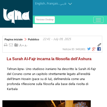
English
Français
.
.
فارسی
Versione Desktop
باز
و
بسته
کردن
22:41 - July 09, 2025
منو
Pagina iniziale
Pubblico
Notizie ID:
3491801
La Surah Al-Fajr incarna la filosofia dell'Ashura
Tehran-Iqna- Uno studioso iraniano ha descritto la Surah Al-Fajr
del Corano come un capitolo strettamente legato all'eredità
dell'Imam Hosein (pace su di lui), definendola come una
profonda riflessione sulla filosofia alla base della rivolta di
Karbala