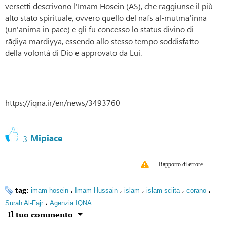
versetti descrivono l'Imam Hosein (AS), che raggiunse il più
alto stato spirituale, ovvero quello del nafs al-mutma'inna
(un'anima in pace) e gli fu concesso lo status divino di
rāḍiya mardiyya, essendo allo stesso tempo soddisfatto
della volontà di Dio e approvato da Lui.
https://iqna.ir/en/news/3493760
Mipiace
3
Rapporto di errore
tag:
،
،
،
،
،
imam hosein
Imam Hussain
islam
islam sciita
corano
،
Surah Al-Fajr
Agenzia IQNA
Il tuo commento