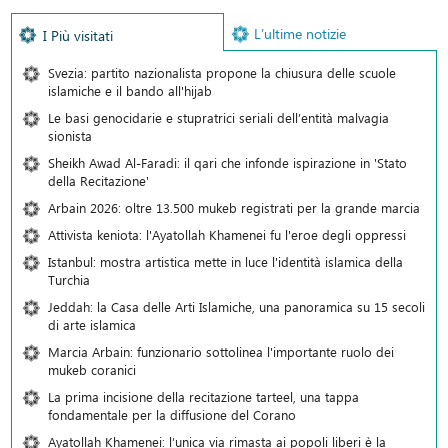
L’ultime notizie
I Più visitati
Svezia: partito nazionalista propone la chiusura delle scuole
islamiche e il bando all'hijab
Le basi genocidarie e stupratrici seriali dell’entità malvagia
sionista
Sheikh Awad Al-Faradi: il qari che infonde ispirazione in 'Stato
della Recitazione'
Arbain 2026: oltre 13.500 mukeb registrati per la grande marcia
Attivista keniota: l'Ayatollah Khamenei fu l'eroe degli oppressi
Istanbul: mostra artistica mette in luce l'identità islamica della
Turchia
Jeddah: la Casa delle Arti Islamiche, una panoramica su 15 secoli
di arte islamica
Marcia Arbain: funzionario sottolinea l'importante ruolo dei
mukeb coranici
La prima incisione della recitazione tarteel, una tappa
fondamentale per la diffusione del Corano
Ayatollah Khamenei: l’unica via rimasta ai popoli liberi è la