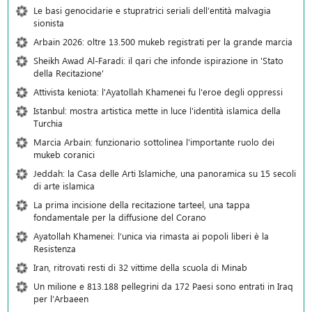
Le basi genocidarie e stupratrici seriali dell’entità malvagia
sionista
Arbain 2026: oltre 13.500 mukeb registrati per la grande marcia
Sheikh Awad Al-Faradi: il qari che infonde ispirazione in 'Stato
della Recitazione'
Attivista keniota: l'Ayatollah Khamenei fu l'eroe degli oppressi
Istanbul: mostra artistica mette in luce l'identità islamica della
Turchia
Marcia Arbain: funzionario sottolinea l'importante ruolo dei
mukeb coranici
Jeddah: la Casa delle Arti Islamiche, una panoramica su 15 secoli
di arte islamica
La prima incisione della recitazione tarteel, una tappa
fondamentale per la diffusione del Corano
Ayatollah Khamenei: l’unica via rimasta ai popoli liberi è la
Resistenza
Iran, ritrovati resti di 32 vittime della scuola di Minab
Un milione e 813.188 pellegrini da 172 Paesi sono entrati in Iraq
per l’Arbaeen