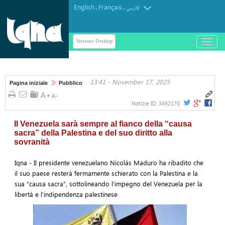
English
Français
.
.
فارسی
Versione Desktop
باز
و
بسته
کردن
13:41 - November 17, 2025
منو
Pagina iniziale
Pubblico
Notizie ID:
3492170
Il Venezuela sarà sempre al fianco della “causa
sacra” della Palestina e del suo diritto alla
sovranità
Iqna - Il presidente venezuelano Nicolás Maduro ha ribadito che
il suo paese resterà fermamente schierato con la Palestina e la
sua “causa sacra”, sottolineando l’impegno del Venezuela per la
libertà e l’indipendenza palestinese