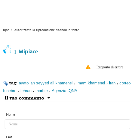
Iqna-E' autorizzata la riproduzione citando la fonte
Mipiace
1
Rapporto di errore
tag:
،
،
،
ayatollah seyyed ali khamenei
imam khamenei
iran
corteo
،
،
،
funebre
tehran
martire
Agenzia IQNA
Il tuo commento
Nome
Email