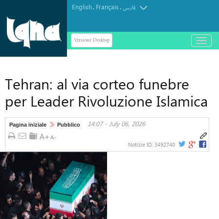
English
Français
.
.
فارسی
Versione Desktop
باز
و
بسته
کردن
Tehran: al via corteo funebre
منو
per Leader Rivoluzione Islamica
14:07 - July 06, 2026
Pagina iniziale
Pubblico
Notizie ID:
3492740