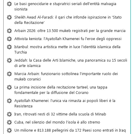
Le basi genocidarie e stupratrici seriali dell’entità malvagia
sionista
Sheikh Awad Al-Faradi: il qari che infonde ispirazione in 'Stato
della Recitazione'
Arbain 2026: oltre 13.500 mukeb registrati per la grande marcia
Attivista keniota: l'Ayatollah Khamenei fu l'eroe degli oppressi
Istanbul: mostra artistica mette in luce l'identità islamica della
Turchia
Jeddah: la Casa delle Arti Islamiche, una panoramica su 15 secoli
di arte islamica
Marcia Arbain: funzionario sottolinea l'importante ruolo dei
mukeb coranici
La prima incisione della recitazione tarteel, una tappa
fondamentale per la diffusione del Corano
Ayatollah Khamenei: l’unica via rimasta ai popoli liberi è la
Resistenza
Iran, ritrovati resti di 32 vittime della scuola di Minab
Cuba, nel silenzio del mondo l’isola è allo stremo
Un milione e 813.188 pellegrini da 172 Paesi sono entrati in Iraq