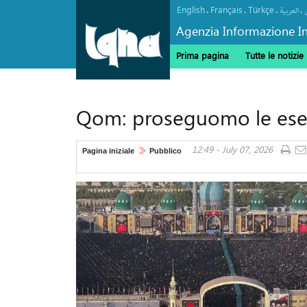
English
Français
Türkçe
.
.
.
.
العربیة
Agenzia Informazione In
Prima pagina
Tutte le notizie
Qom: proseguomo le eseq
12:49 - July 07, 2026
Pagina iniziale
Pubblico