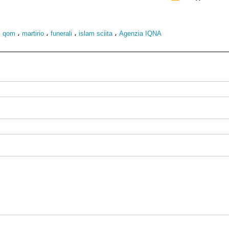
،
،
،
،
،
qom
martirio
funerali
islam sciita
Agenzia IQNA