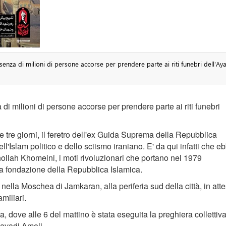
enza di milioni di persone accorse per prendere parte ai riti funebri dell'Aya
di milioni di persone accorse per prendere parte ai riti funebri
 tre giorni, il feretro dell'ex Guida Suprema della Repubblica
ell'Islam politico e dello sciismo iraniano. E' da qui infatti che e
uhollah Khomeini, i moti rivoluzionari che portano nel 1979
la fondazione della Repubblica Islamica.
 nella Moschea di Jamkaran, alla periferia sud della città, in att
miliari.
, dove alle 6 del mattino è stata eseguita la preghiera collettiva
Javadi Amoli.