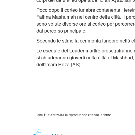
Poco dopo il corteo funebre contenente i feret
Fatima Mashumah nel centro della città. Il percor
sono volute diverse ore al corteo per percorrer
dal percorso principale.
Secondo le stime la cerimonia funebre nellà cit
Le esequie del Leader martire proseguiranno nel
si chiuderanno giovedì nella città di Mashhad,
dell'Imam Reza (AS).
Iqna-E' autorizzata la riproduzione citando la fonte