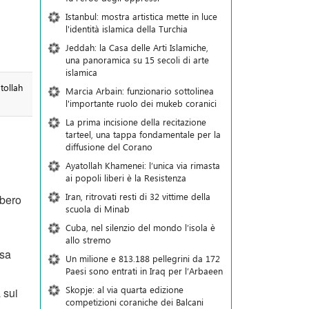
Istanbul: mostra artistica mette in luce
l'identità islamica della Turchia
Jeddah: la Casa delle Arti Islamiche,
una panoramica su 15 secoli di arte
islamica
tollah
Marcia Arbain: funzionario sottolinea
l'importante ruolo dei mukeb coranici
La prima incisione della recitazione
tarteel, una tappa fondamentale per la
diffusione del Corano
Ayatollah Khamenei: l’unica via rimasta
ai popoli liberi è la Resistenza
Iran, ritrovati resti di 32 vittime della
bbero
scuola di Minab
Cuba, nel silenzio del mondo l’isola è
allo stremo
esa
Un milione e 813.188 pellegrini da 172
Paesi sono entrati in Iraq per l’Arbaeen
Skopje: al via quarta edizione
 sui
competizioni coraniche dei Balcani