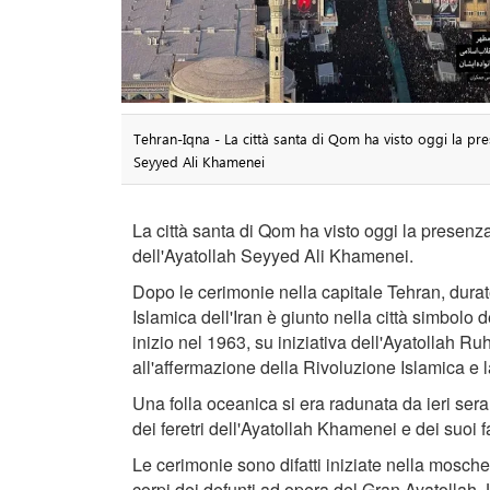
Tehran-Iqna - La città santa di Qom ha visto oggi la pres
Seyyed Ali Khamenei
La città santa di Qom ha visto oggi la presenza 
dell'Ayatollah Seyyed Ali Khamenei.
Dopo le cerimonie nella capitale Tehran, durate
Islamica dell'Iran è giunto nella città simbolo d
inizio nel 1963, su iniziativa dell'Ayatollah R
all'affermazione della Rivoluzione Islamica e 
Una folla oceanica si era radunata da ieri sera
dei feretri dell'Ayatollah Khamenei e dei suoi fa
Le cerimonie sono difatti iniziate nella moschea
corpi dei defunti ad opera del Gran Ayatollah 