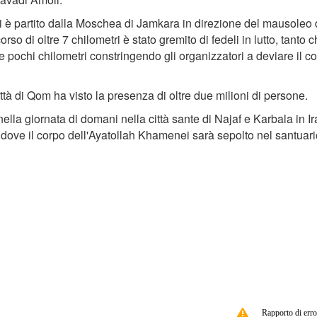
ri è partito dalla Moschea di Jamkara in direzione del mausoleo 
so di oltre 7 chilometri è stato gremito di fedeli in lutto, tanto c
e pochi chilometri constringendo gli organizzatori a deviare il co
tà di Qom ha visto la presenza di oltre due milioni di persone.
la giornata di domani nella città sante di Najaf e Karbala in Ir
 dove il corpo dell'Ayatollah Khamenei sarà sepolto nel santuari
Rapporto di erro