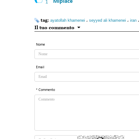
Mipiace
1
tag:
،
،
ayatollah khamenei
seyyed ali khamenei
iran
Il tuo commento
Nome
Email
* Commento