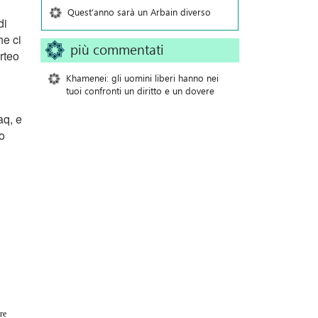
Quest’anno sarà un Arbain diverso
di
he ci
più commentati
rteo
Khamenei: gli uomini liberi hanno nei
tuoi confronti un diritto e un dovere
aq, e
o
re