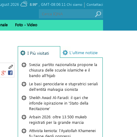
|
, Saturday 08 August 2026
GMT-08:06:11
8.99°
Chi siamo
Contattaci
onale
Foto - Video
L’ultime notizie
I Più visitati
Svezia: partito nazionalista propone la
chiusura delle scuole islamiche e il
bando all'hijab
Le basi genocidarie e stupratrici seriali
dell’entità malvagia sionista
Sheikh Awad Al-Faradi: il qari che
infonde ispirazione in 'Stato della
Recitazione'
Arbain 2026: oltre 13.500 mukeb
registrati per la grande marcia
Attivista keniota: l'Ayatollah Khamenei
fu l'eroe degli oppressi