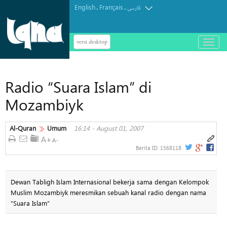
English
Français
.
.
فارسی
versi desktop
باز
و
بسته
کردن
Radio “Suara Islam” di
منو
Mozambiyk
Al-Quran
Umum
16:14 - August 01, 2007
Berita ID:
1568118
Dewan Tabligh Islam Internasional bekerja sama dengan Kelompok
Muslim Mozambiyk meresmikan sebuah kanal radio dengan nama
“Suara Islam”