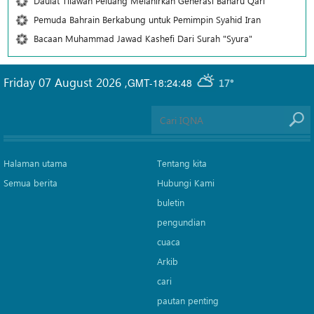
Daulat Tilawah Peluang Melahirkan Generasi Baharu Qari
Pemuda Bahrain Berkabung untuk Pemimpin Syahid Iran
Bacaan Muhammad Jawad Kashefi Dari Surah "Syura"
Friday 07 August 2026
,
GMT-18:24:48
17°
Halaman utama
Tentang kita
Semua berita
Hubungi Kami
buletin
pengundian
cuaca
Arkib
cari
pautan penting