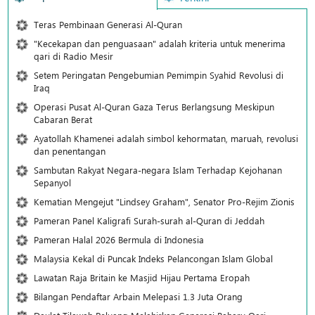
Teras Pembinaan Generasi Al-Quran
"Kecekapan dan penguasaan" adalah kriteria untuk menerima
qari di Radio Mesir
Setem Peringatan Pengebumian Pemimpin Syahid Revolusi di
Iraq
Operasi Pusat Al-Quran Gaza Terus Berlangsung Meskipun
Cabaran Berat
Ayatollah Khamenei adalah simbol kehormatan, maruah, revolusi
dan penentangan
Sambutan Rakyat Negara-negara Islam Terhadap Kejohanan
Sepanyol
Kematian Mengejut "Lindsey Graham", Senator Pro-Rejim Zionis
Pameran Panel Kaligrafi Surah-surah al-Quran di Jeddah
Pameran Halal 2026 Bermula di Indonesia
Malaysia Kekal di Puncak Indeks Pelancongan Islam Global
Lawatan Raja Britain ke Masjid Hijau Pertama Eropah
Bilangan Pendaftar Arbain Melepasi 1.3 Juta Orang